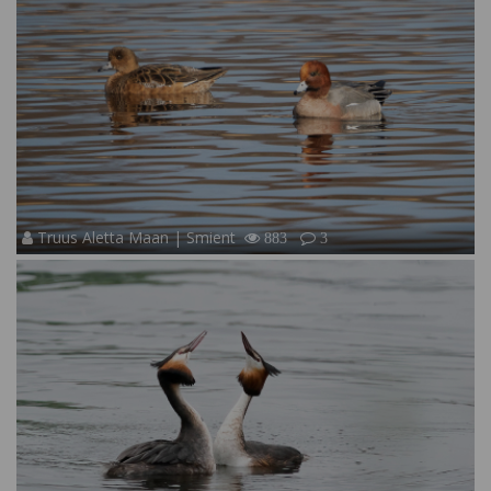
Truus Aletta Maan | Smient
883
3