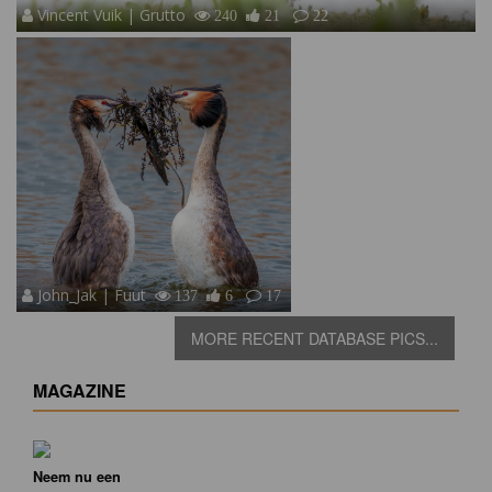
Vincent Vuik | Grutto
240
21
22
John_Jak | Fuut
137
6
17
MORE RECENT DATABASE PICS...
MAGAZINE
Neem nu een