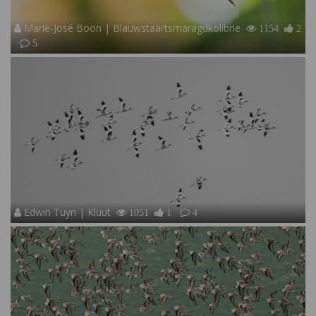
Marie-José Boon | Blauwstaartsmaragdkolibrie
1154
2
5
Edwin Tuyn | Kluut
1051
1
4