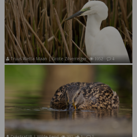
Truus Aletta Maan | Grote Zilverreiger
1052
4
DijkstraSJR | Wilde Eend
991
1
5