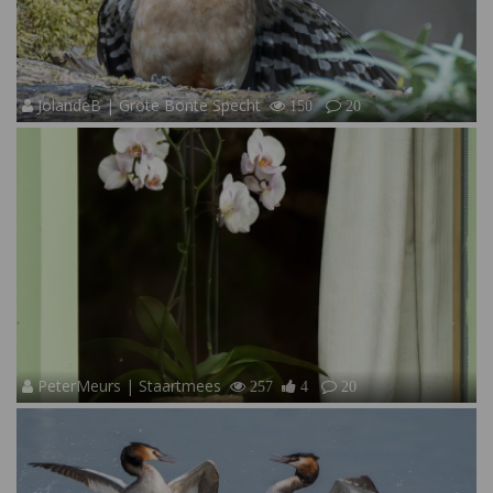
JolandeB | Grote Bonte Specht
150
20
PeterMeurs | Staartmees
257
4
20