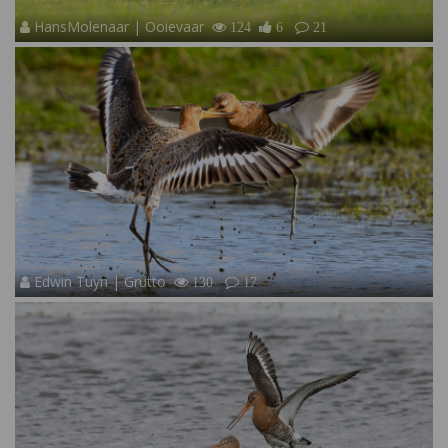
HansMolenaar | Ooievaar
124
6
21
Edwin Tuyn | Grutto
130
17