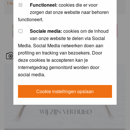
I forgot my password
Functioneel:
cookies die er voor
zorgen dat onze website naar behoren
functioneert.
Sociale media:
cookies om de inhoud
van onze website te delen via Social
Media. Social Media netwerken doen aan
profiling en tracking van bezoekers. Door
RECENT BIRD PICS
deze cookies te accepteren kan je
internetgedrag gemonitord worden door
social media.
Cookie instellingen opslaan