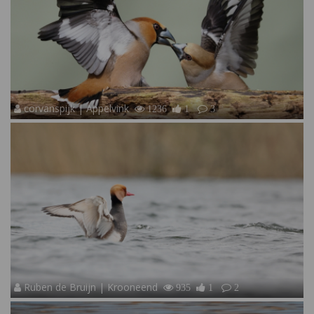
corvanspijk | Appelvink
1236
1
3
Ruben de Bruijn | Krooneend
935
1
2