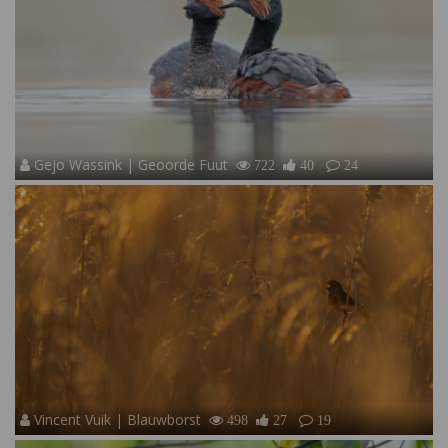
Gejo Wassink | Geoorde Fuut
722
40
24
Vincent Vuik | Blauwborst
498
27
19