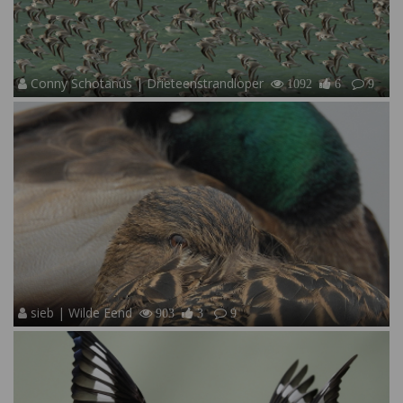
Conny Schotanus | Drieteenstrandloper
1092
6
9
sieb | Wilde Eend
903
3
9