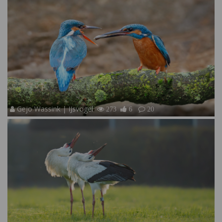
Gejo Wassink | IJsvogel
273
6
20