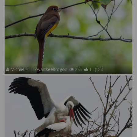
Michiel H. | Zwartkeeltrogon
236
1
3