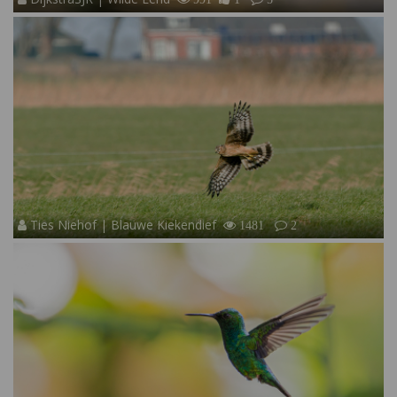
Ties Niehof | Blauwe Kiekendief
1481
2