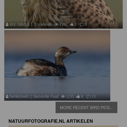
Eric Gibcus | Torenvalk
1185
1
8
henksteen | Geoorde Fuut
1255
8
13
MORE RECENT BIRD PICS...
NATUURFOTOGRAFIE.NL ARTIKELEN