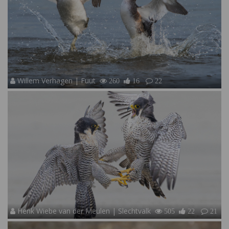
Willem Verhagen | Fuut
260
16
22
Henk Wiebe van der Meulen | Slechtvalk
505
22
21