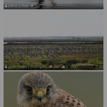
pabos | Fuut
914
3
guido mwm | Brandgans
1057
3
13