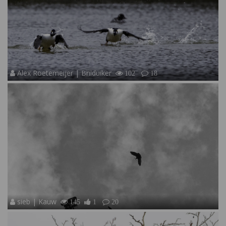
Alex Roetemeijer | Brilduiker
102
18
sieb | Kauw
145
1
20