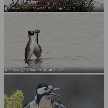
ADubbelhuis | Ooievaar
161
2
21
DijkstraSJR | Fuut
162
1
21