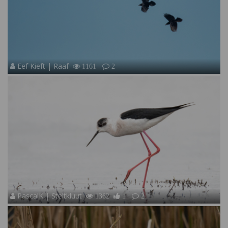
Eef Kieft | Raaf
1161
2
PascalK | Steltkluut
1362
1
2