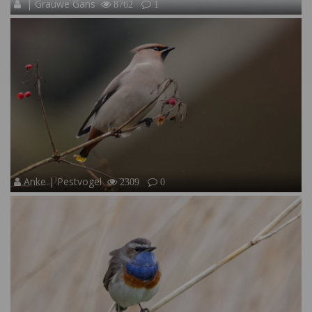
| Grauwe Gans
8762
1
Anke | Pestvogel
2309
0