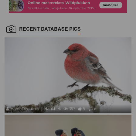
RECENT DATABASE PICS
Hans Overduin | Haakbek
397
5
6