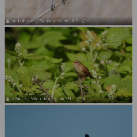
Jan Lohman | Blauwborst
1815
0
Jovanzo | Winterkoning
1312
0