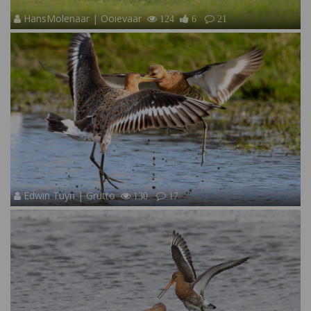
HansMolenaar | Ooievaar
124
6
21
Edwin Tuyn | Grutto
130
17