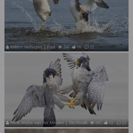
Willem Verhagen | Fuut
260
16
22
Henk Wiebe van der Meulen | Slechtvalk
505
22
21