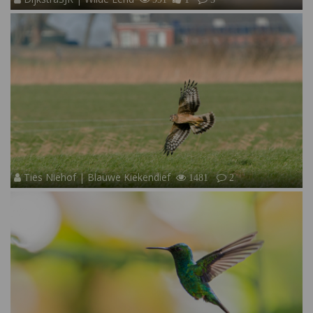
Ties Niehof | Blauwe Kiekendief
1481
2