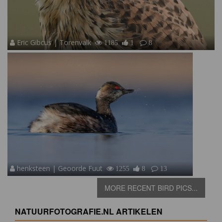
Eric Gibcus | Torenvalk
1185
1
8
henksteen | Geoorde Fuut
1255
8
13
MORE RECENT BIRD PICS...
NATUURFOTOGRAFIE.NL ARTIKELEN