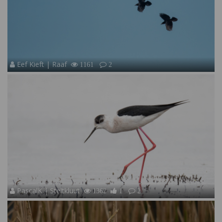
Eef Kieft | Raaf
1161
2
PascalK | Steltkluut
1362
1
2