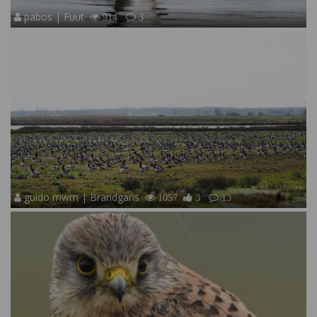
pabos | Fuut
914
3
guido mwm | Brandgans
1057
3
13