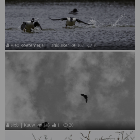
Alex Roetemeijer | Brilduiker
102
18
sieb | Kauw
145
1
20