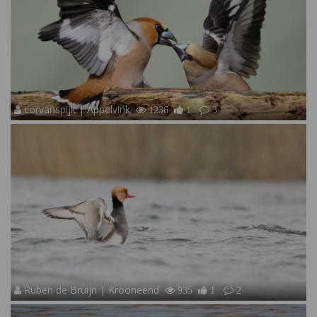
corvanspijk | Appelvink
1236
1
3
Ruben de Bruijn | Krooneend
935
1
2