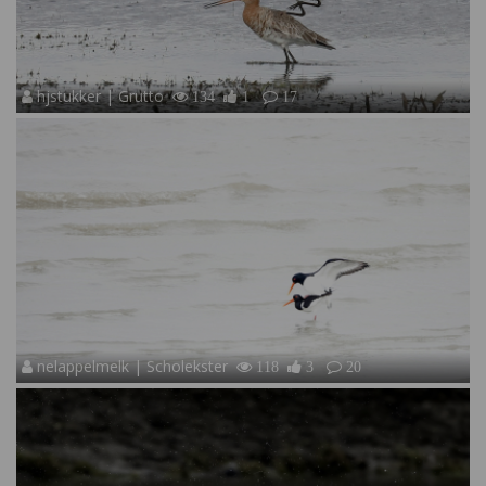
hjstukker | Grutto
134
1
17
nelappelmelk | Scholekster
118
3
20