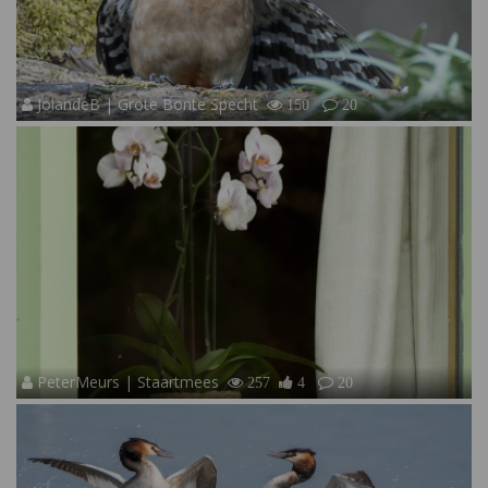
JolandeB | Grote Bonte Specht
150
20
PeterMeurs | Staartmees
257
4
20