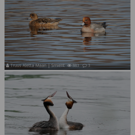
Truus Aletta Maan | Smient
883
3