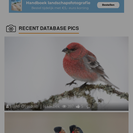
RECENT DATABASE PICS
Hans Overduin | Haakbek
397
5
6