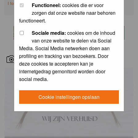
I forgot my password
Functioneel:
cookies die er voor
zorgen dat onze website naar behoren
functioneert.
Sociale media:
cookies om de inhoud
van onze website te delen via Social
Media. Social Media netwerken doen aan
profiling en tracking van bezoekers. Door
RECENT BIRD PICS
deze cookies te accepteren kan je
internetgedrag gemonitord worden door
social media.
Cookie instellingen opslaan