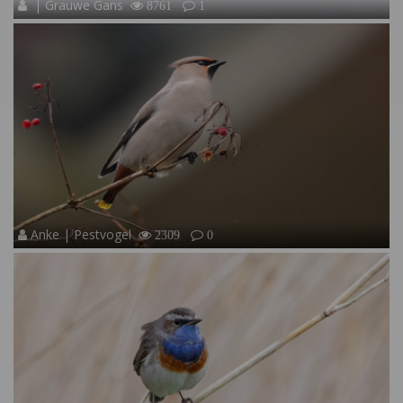
| Grauwe Gans
8761
1
Anke | Pestvogel
2309
0