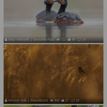
Gejo Wassink | Geoorde Fuut
722
40
24
Vincent Vuik | Blauwborst
498
27
19