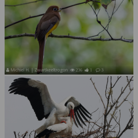
Michiel H. | Zwartkeeltrogon
236
1
3