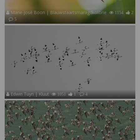
Marie-José Boon | Blauwstaartsmaragdkolibrie
1154
2
5
Edwin Tuyn | Kluut
1051
1
4