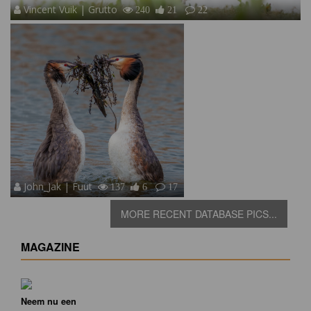
Vincent Vuik | Grutto
240
21
22
John_Jak | Fuut
137
6
17
MORE RECENT DATABASE PICS...
MAGAZINE
Neem nu een