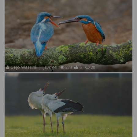
Gejo Wassink | IJsvogel
273
6
20