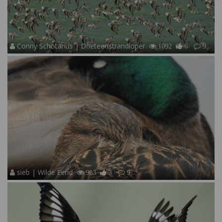
Conny Schotanus | Drieteenstrandloper
1092
6
9
sieb | Wilde Eend
903
3
9