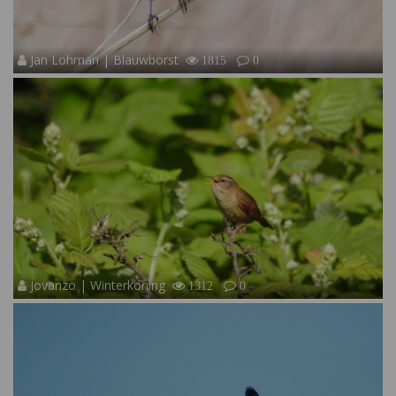
Jan Lohman | Blauwborst
1815
0
Jovanzo | Winterkoning
1312
0