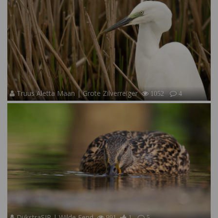
Truus Aletta Maan | Grote Zilverreiger
1052
4
DijkstraSJR | Wilde Eend
991
1
5