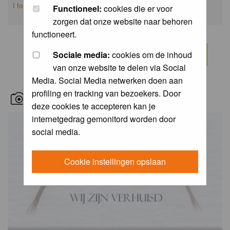
I forgot my password
Functioneel:
cookies die er voor
zorgen dat onze website naar behoren
functioneert.
Sociale media:
cookies om de inhoud
van onze website te delen via Social
Media. Social Media netwerken doen aan
profiling en tracking van bezoekers. Door
RECENT BIRD PICS
deze cookies te accepteren kan je
internetgedrag gemonitord worden door
social media.
Cookie instellingen opslaan