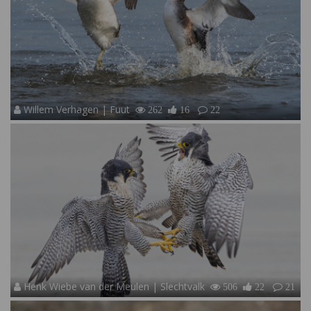
Willem Verhagen | Fuut
262
16
22
Henk Wiebe van der Meulen | Slechtvalk
506
22
21