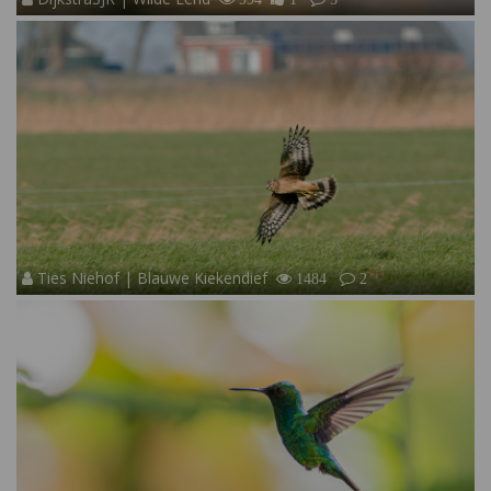
Ties Niehof | Blauwe Kiekendief
1484
2