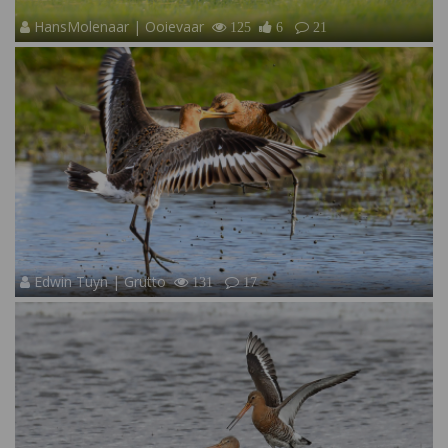
HansMolenaar | Ooievaar
125
6
21
Edwin Tuyn | Grutto
131
17