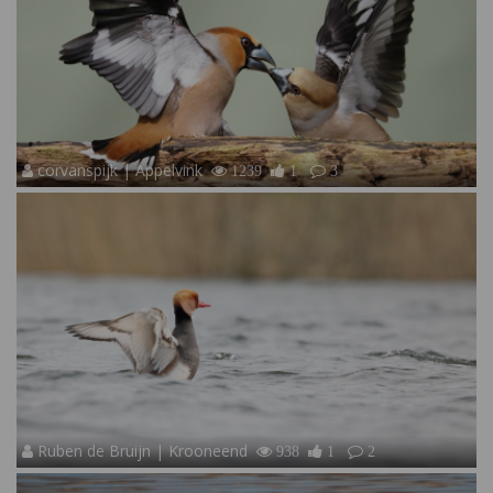
corvanspijk | Appelvink
1239
1
3
Ruben de Bruijn | Krooneend
938
1
2