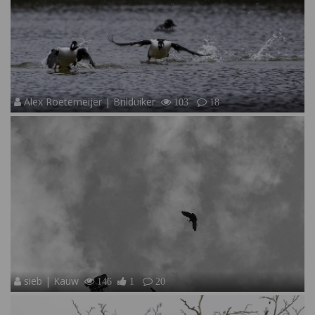
Alex Roetemeijer | Brilduiker
103
18
sieb | Kauw
146
1
20