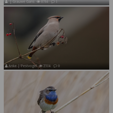
| Grauwe Gans
8784
1
Anke | Pestvogel
2314
0