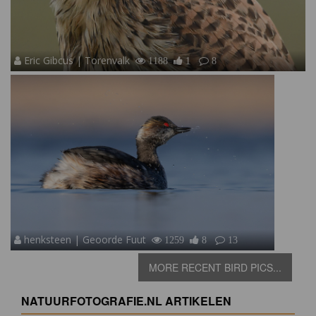
Eric Gibcus | Torenvalk
1188
1
8
henksteen | Geoorde Fuut
1259
8
13
MORE RECENT BIRD PICS...
NATUURFOTOGRAFIE.NL ARTIKELEN