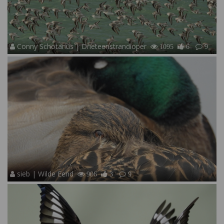
Conny Schotanus | Drieteenstrandloper
1095
6
9
sieb | Wilde Eend
906
3
9