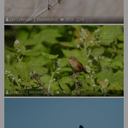
Jan Lohman | Blauwborst
1819
0
Jovanzo | Winterkoning
1316
0