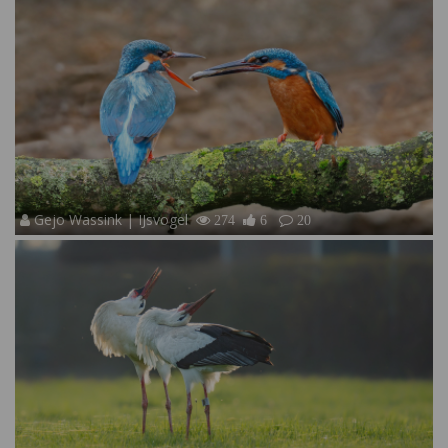
Gejo Wassink | IJsvogel
274
6
20