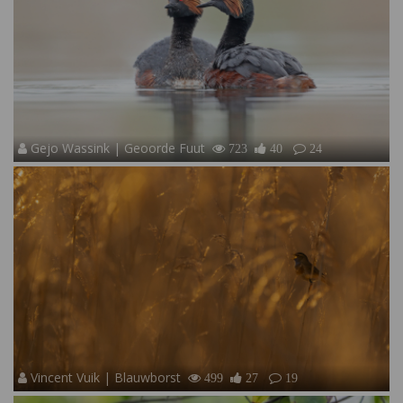
Gejo Wassink | Geoorde Fuut
723
40
24
Vincent Vuik | Blauwborst
499
27
19