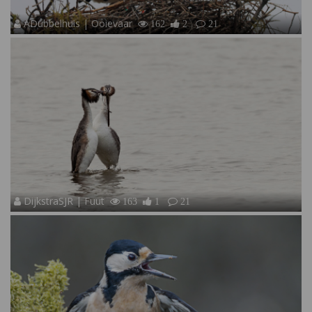
ADubbelhuis | Ooievaar
162
2
21
DijkstraSJR | Fuut
163
1
21