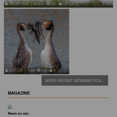
Vincent Vuik | Grutto
241
21
22
John_Jak | Fuut
138
6
17
MORE RECENT DATABASE PICS...
MAGAZINE
Neem nu een