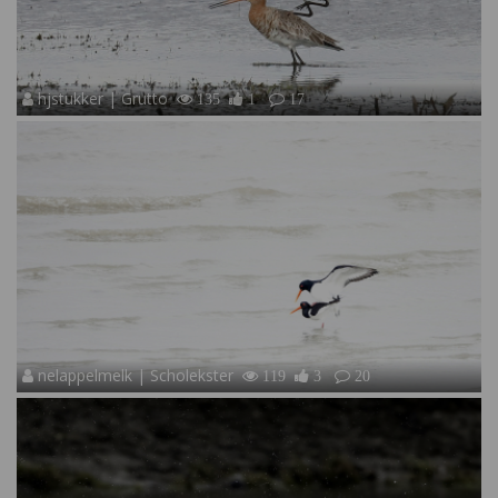
hjstukker | Grutto
135
1
17
nelappelmelk | Scholekster
119
3
20