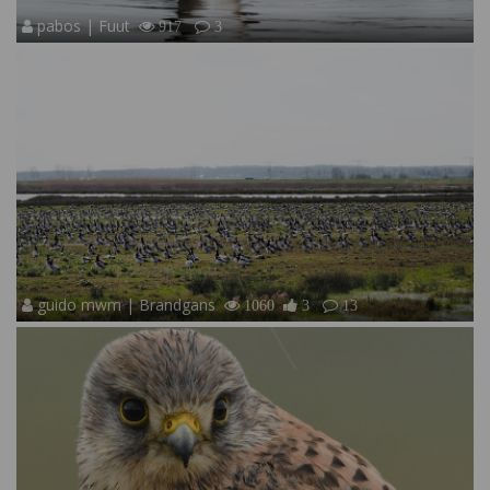
pabos | Fuut
917
3
guido mwm | Brandgans
1060
3
13