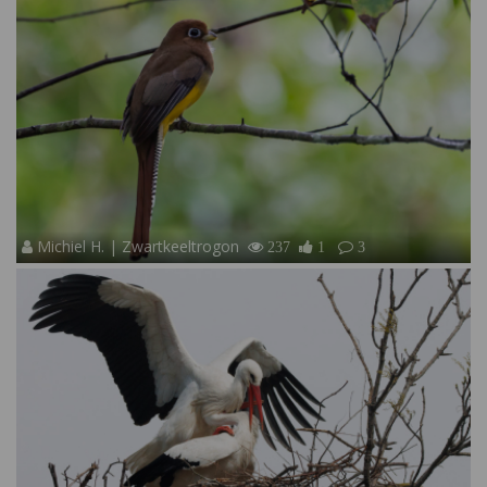
Michiel H. | Zwartkeeltrogon
237
1
3