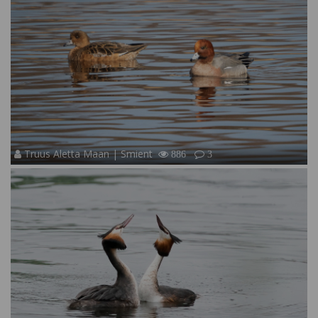
Truus Aletta Maan | Smient
886
3