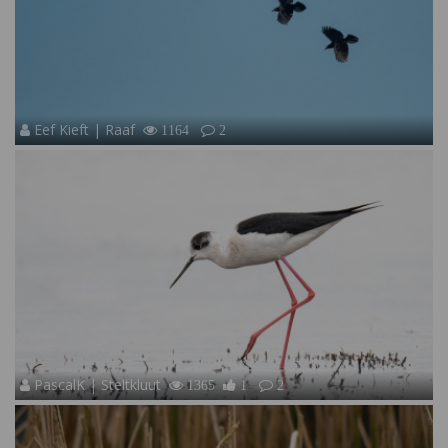
Eef Kieft | Raaf
1164
2
PascalK | Steltkluut
1365
1
2