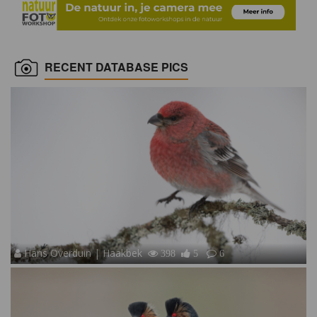
RECENT DATABASE PICS
Hans Overduin | Haakbek
398
5
6