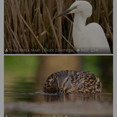
Truus Aletta Maan | Grote Zilverreiger
1055
4
DijkstraSJR | Wilde Eend
994
1
5