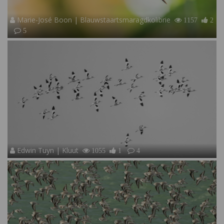
Marie-José Boon | Blauwstaartsmaragdkolibrie
1157
2
5
Edwin Tuyn | Kluut
1055
1
4