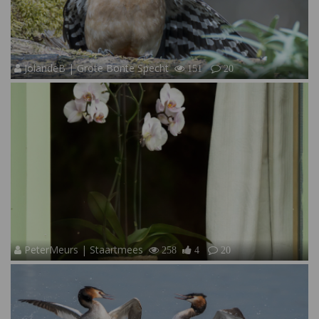
JolandeB | Grote Bonte Specht
151
20
PeterMeurs | Staartmees
258
4
20