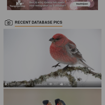
RECENT DATABASE PICS
Hans Overduin | Haakbek
397
5
6