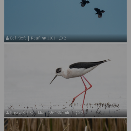
Eef Kieft | Raaf
1161
2
PascalK | Steltkluut
1362
1
2