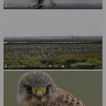
pabos | Fuut
914
3
guido mwm | Brandgans
1057
3
13