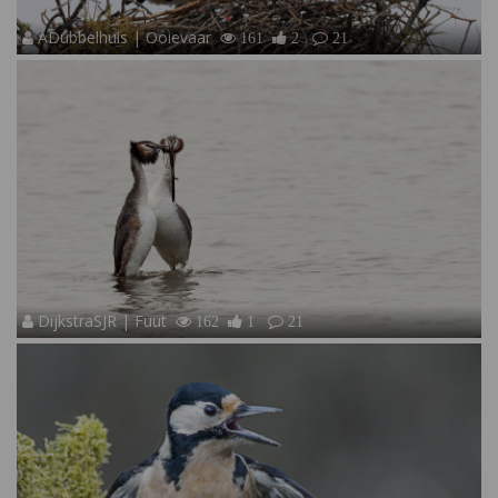
ADubbelhuis | Ooievaar
161
2
21
DijkstraSJR | Fuut
162
1
21