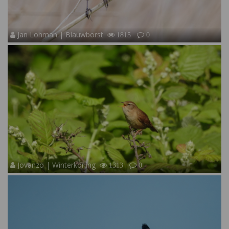
Jan Lohman | Blauwborst
1815
0
Jovanzo | Winterkoning
1313
0