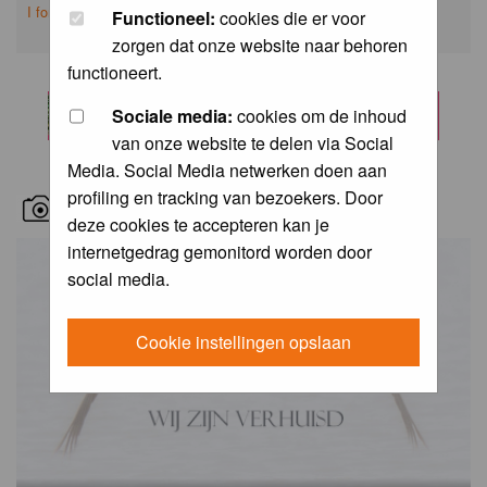
I forgot my password
Functioneel:
cookies die er voor
zorgen dat onze website naar behoren
functioneert.
Sociale media:
cookies om de inhoud
van onze website te delen via Social
Media. Social Media netwerken doen aan
profiling en tracking van bezoekers. Door
RECENT BIRD PICS
deze cookies te accepteren kan je
internetgedrag gemonitord worden door
social media.
Cookie instellingen opslaan