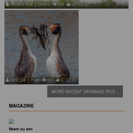
Vincent Vuik | Grutto
240
21
22
John_Jak | Fuut
137
6
17
MORE RECENT DATABASE PICS...
MAGAZINE
Neem nu een