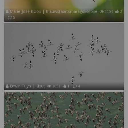
Marie-José Boon | Blauwstaartsmaragdkolibrie
1154
2
5
Edwin Tuyn | Kluut
1051
1
4