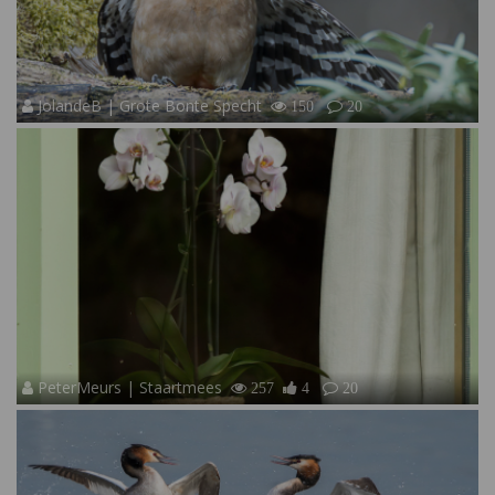
JolandeB | Grote Bonte Specht
150
20
PeterMeurs | Staartmees
257
4
20