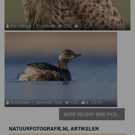
Eric Gibcus | Torenvalk
1185
1
8
henksteen | Geoorde Fuut
1255
8
13
MORE RECENT BIRD PICS...
NATUURFOTOGRAFIE.NL ARTIKELEN