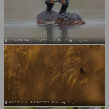
Gejo Wassink | Geoorde Fuut
722
40
24
Vincent Vuik | Blauwborst
498
27
19