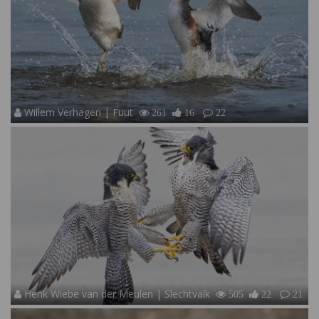
Willem Verhagen | Fuut
261
16
22
Henk Wiebe van der Meulen | Slechtvalk
505
22
21