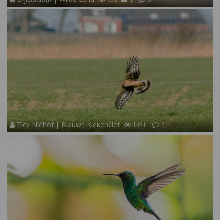
Ties Niehof | Blauwe Kiekendief
1481
2