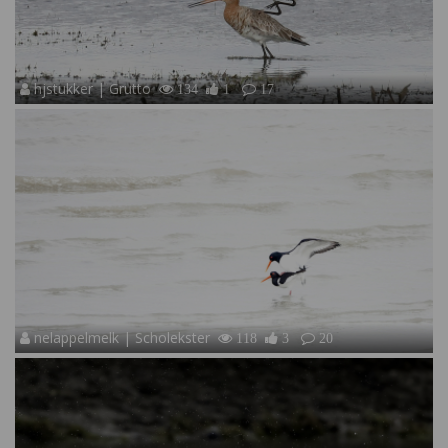
hjstukker | Grutto
134
1
17
nelappelmelk | Scholekster
118
3
20