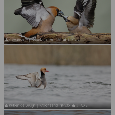
corvanspijk | Appelvink
1236
1
3
Ruben de Bruijn | Krooneend
935
1
2