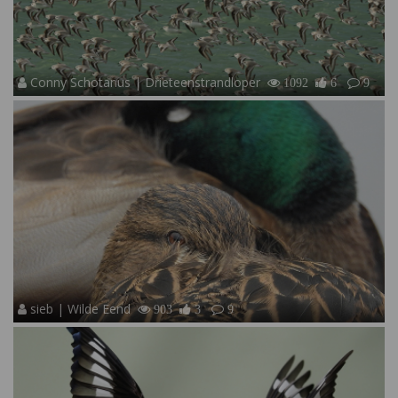
Conny Schotanus | Drieteenstrandloper
1092
6
9
sieb | Wilde Eend
903
3
9