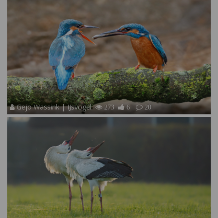
Gejo Wassink | IJsvogel
273
6
20