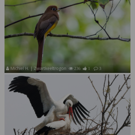
Michiel H. | Zwartkeeltrogon
236
1
3