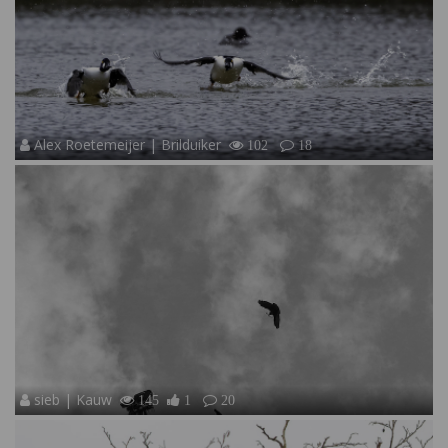
Alex Roetemeijer | Brilduiker
102
18
sieb | Kauw
145
1
20