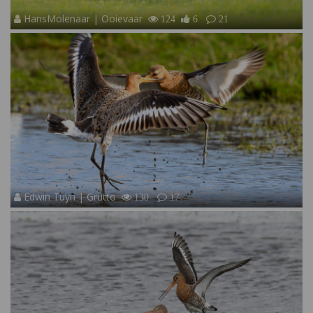
HansMolenaar | Ooievaar
124
6
21
Edwin Tuyn | Grutto
130
17