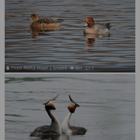
Truus Aletta Maan | Smient
883
3