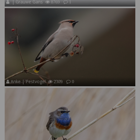
| Grauwe Gans
8769
1
Anke | Pestvogel
2309
0