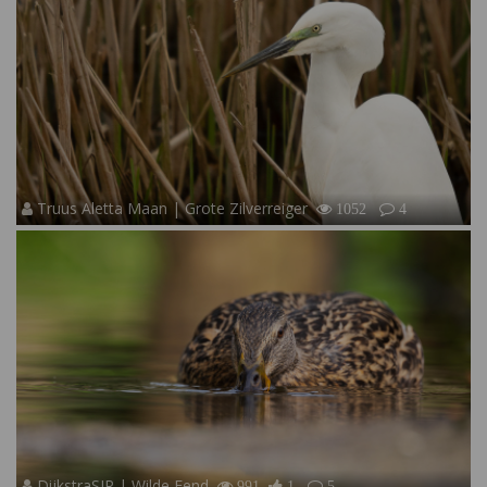
Truus Aletta Maan | Grote Zilverreiger
1052
4
DijkstraSJR | Wilde Eend
991
1
5