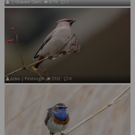
| Grauwe Gans
8778
1
Anke | Pestvogel
2312
0