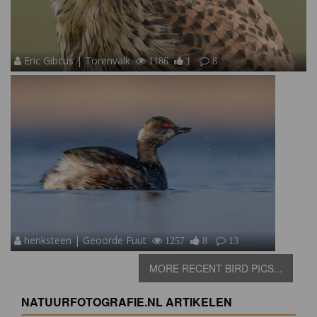
Eric Gibcus | Torenvalk
1186
1
8
henksteen | Geoorde Fuut
1257
8
13
MORE RECENT BIRD PICS...
NATUURFOTOGRAFIE.NL ARTIKELEN