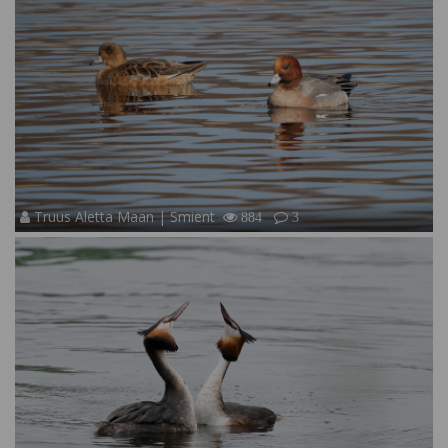
Truus Aletta Maan | Smient
884
3