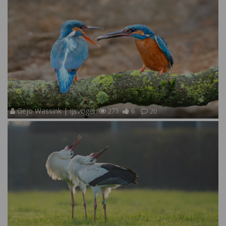
Gejo Wassink | IJsvogel
273
6
20