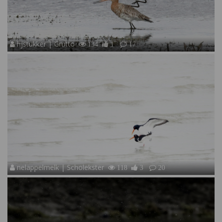
hjstukker | Grutto
134
1
17
nelappelmelk | Scholekster
118
3
20