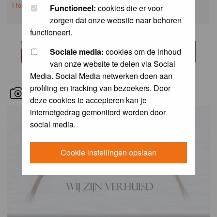
I forgot my password
Functioneel:
cookies die er voor
zorgen dat onze website naar behoren
functioneert.
Sociale media:
cookies om de inhoud
van onze website te delen via Social
Media. Social Media netwerken doen aan
profiling en tracking van bezoekers. Door
RECENT BIRD PICS
deze cookies te accepteren kan je
internetgedrag gemonitord worden door
social media.
Cookie instellingen opslaan