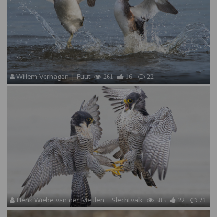
Willem Verhagen | Fuut
261
16
22
Henk Wiebe van der Meulen | Slechtvalk
505
22
21