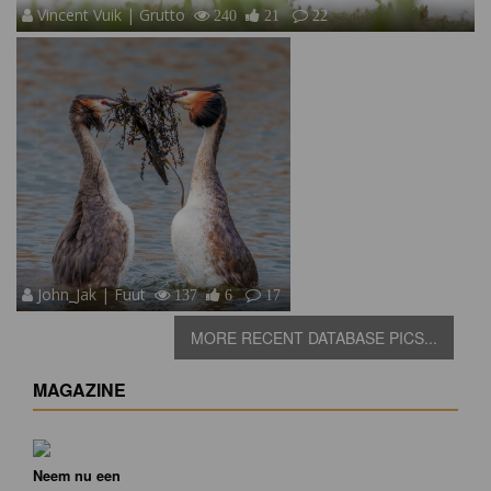
Vincent Vuik | Grutto
240
21
22
John_Jak | Fuut
137
6
17
MORE RECENT DATABASE PICS...
MAGAZINE
Neem nu een