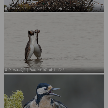
ADubbelhuis | Ooievaar
161
2
21
DijkstraSJR | Fuut
162
1
21