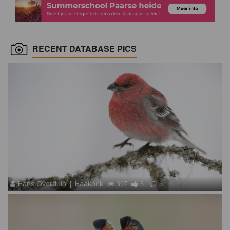
RECENT DATABASE PICS
Hans Overduin | Haakbek
397
5
6