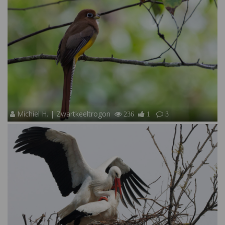
Michiel H. | Zwartkeeltrogon
236
1
3