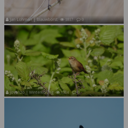
Jan Lohman | Blauwborst
1817
0
Jovanzo | Winterkoning
1314
0