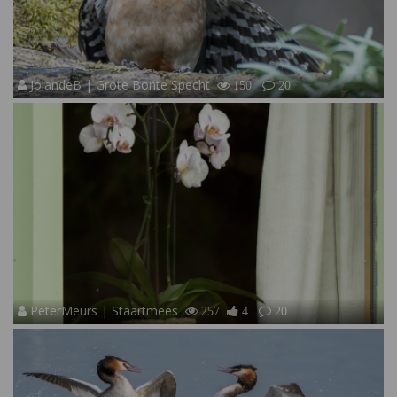
JolandeB | Grote Bonte Specht
150
20
PeterMeurs | Staartmees
257
4
20