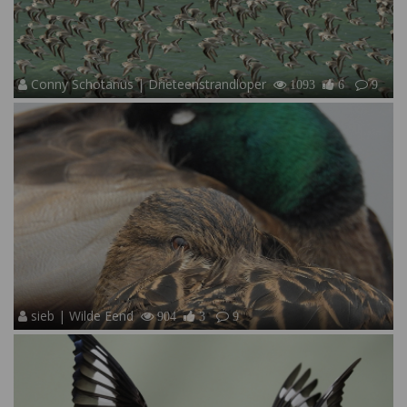
Conny Schotanus | Drieteenstrandloper
1093
6
9
sieb | Wilde Eend
904
3
9