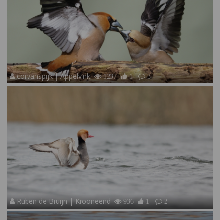
corvanspijk | Appelvink
1237
1
3
Ruben de Bruijn | Krooneend
936
1
2