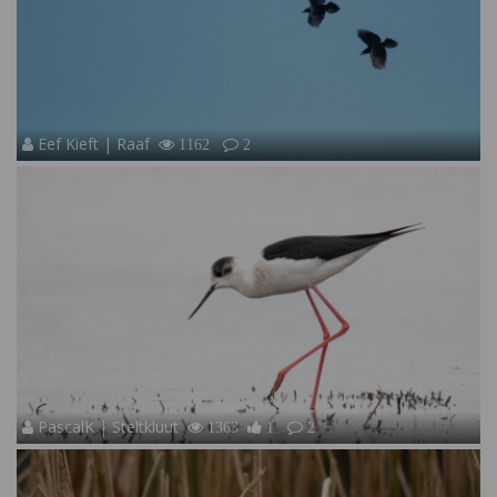
Eef Kieft | Raaf
1162
2
PascalK | Steltkluut
1363
1
2