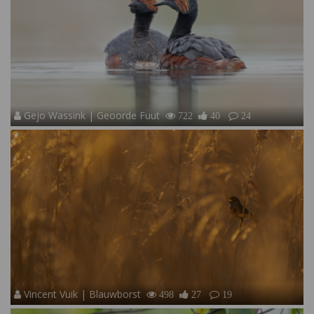
Gejo Wassink | Geoorde Fuut
722
40
24
Vincent Vuik | Blauwborst
498
27
19