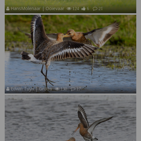
HansMolenaar | Ooievaar
124
6
21
Edwin Tuyn | Grutto
130
17