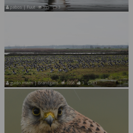
pabos | Fuut
915
3
guido mwm | Brandgans
1058
3
13