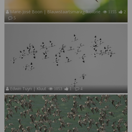
Marie-José Boon | Blauwstaartsmaragdkolibrie
1155
2
5
Edwin Tuyn | Kluut
1053
1
4