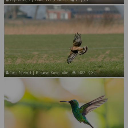
Ties Niehof | Blauwe Kiekendief
1482
2