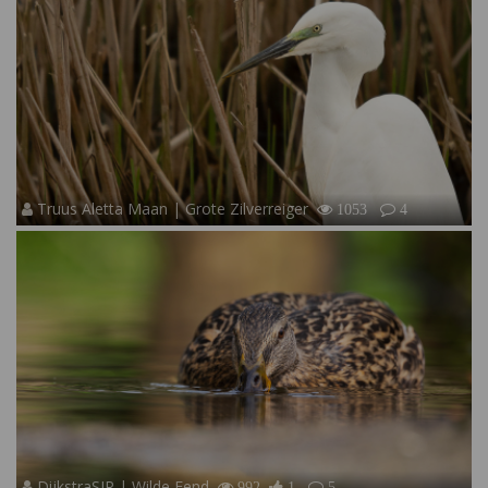
Truus Aletta Maan | Grote Zilverreiger
1053
4
DijkstraSJR | Wilde Eend
992
1
5