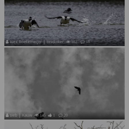
Alex Roetemeijer | Brilduiker
102
18
sieb | Kauw
145
1
20