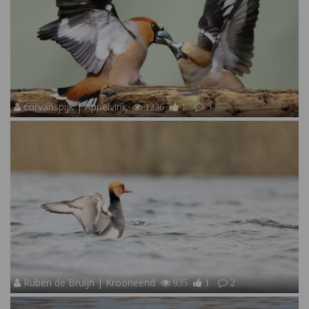
corvanspijk | Appelvink
1236
1
3
Ruben de Bruijn | Krooneend
935
1
2