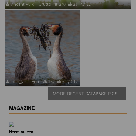
Vincent Vuik | Grutto
240
21
22
John_Jak | Fuut
137
6
17
MORE RECENT DATABASE PICS...
MAGAZINE
Neem nu een