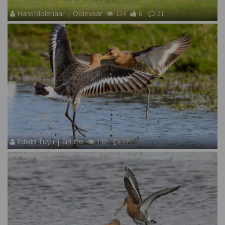
HansMolenaar | Ooievaar
124
6
21
Edwin Tuyn | Grutto
130
17