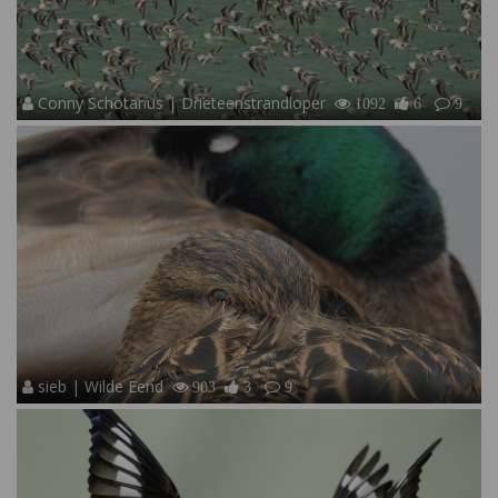
Conny Schotanus | Drieteenstrandloper
1092
6
9
sieb | Wilde Eend
903
3
9