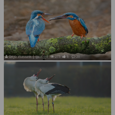
Gejo Wassink | IJsvogel
273
6
20