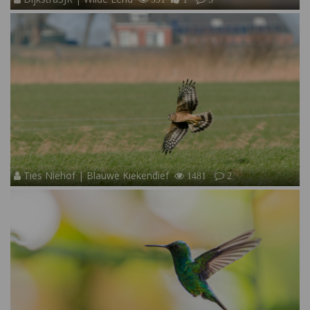
Ties Niehof | Blauwe Kiekendief
1481
2