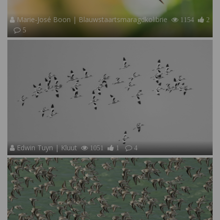
Marie-José Boon | Blauwstaartsmaragdkolibrie
1154
2
5
Edwin Tuyn | Kluut
1051
1
4