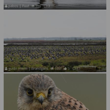
pabos | Fuut
914
3
guido mwm | Brandgans
1057
3
13