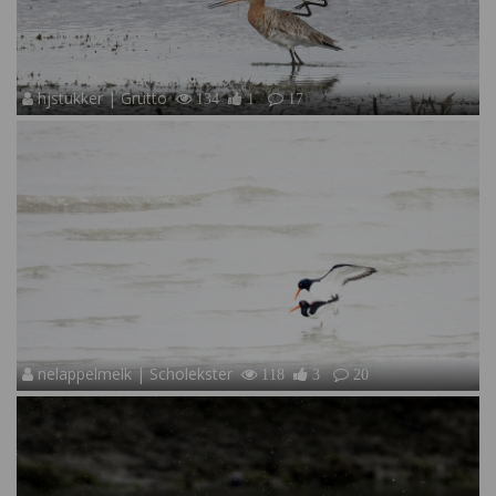
hjstukker | Grutto
134
1
17
nelappelmelk | Scholekster
118
3
20