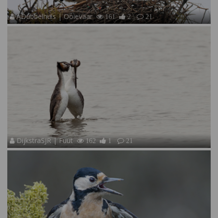
ADubbelhuis | Ooievaar
161
2
21
DijkstraSJR | Fuut
162
1
21