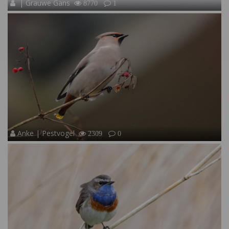
| Grauwe Gans
8770
1
Anke | Pestvogel
2309
0