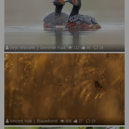
Gejo Wassink | Geoorde Fuut
722
40
24
Vincent Vuik | Blauwborst
498
27
19