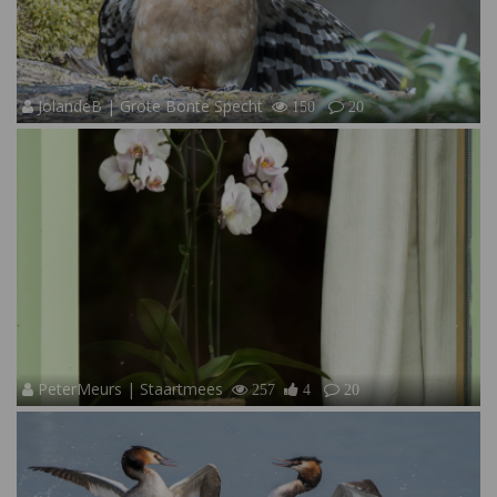
JolandeB | Grote Bonte Specht
150
20
PeterMeurs | Staartmees
257
4
20