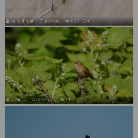
Jan Lohman | Blauwborst
1815
0
Jovanzo | Winterkoning
1313
0