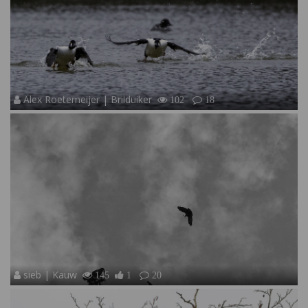
Alex Roetemeijer | Brilduiker
102
18
sieb | Kauw
145
1
20