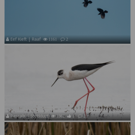
Eef Kieft | Raaf
1161
2
PascalK | Steltkluut
1362
1
2