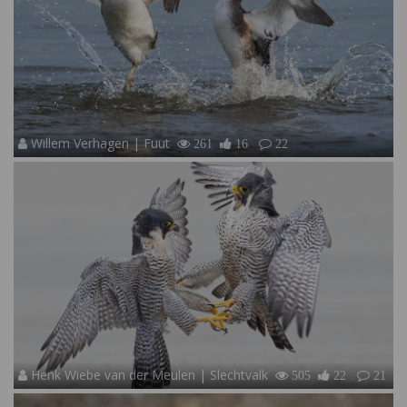
Willem Verhagen | Fuut
261
16
22
Henk Wiebe van der Meulen | Slechtvalk
505
22
21