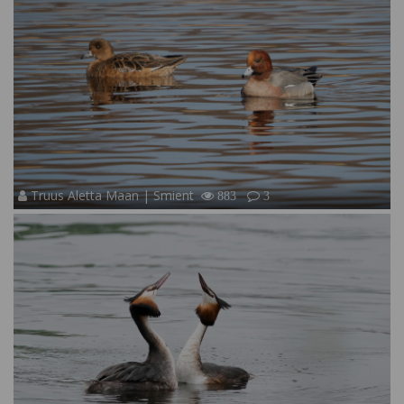
Truus Aletta Maan | Smient
883
3