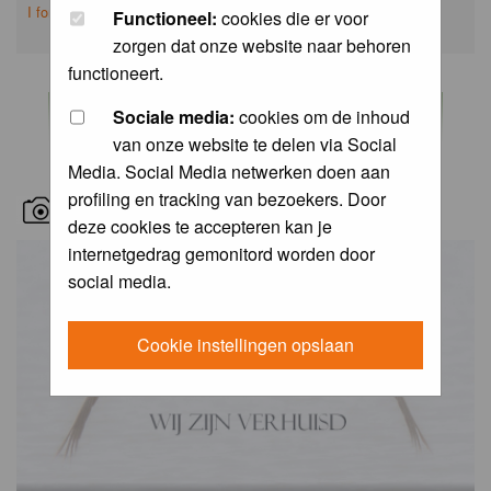
I forgot my password
Functioneel:
cookies die er voor
zorgen dat onze website naar behoren
functioneert.
Sociale media:
cookies om de inhoud
van onze website te delen via Social
Media. Social Media netwerken doen aan
profiling en tracking van bezoekers. Door
RECENT BIRD PICS
deze cookies te accepteren kan je
internetgedrag gemonitord worden door
social media.
Cookie instellingen opslaan