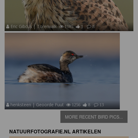
Eric Gibcus | Torenvalk
1185
1
8
henksteen | Geoorde Fuut
1256
8
13
MORE RECENT BIRD PICS...
NATUURFOTOGRAFIE.NL ARTIKELEN