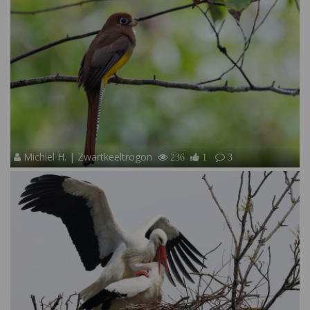
Michiel H. | Zwartkeeltrogon
236
1
3