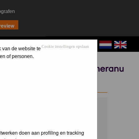
ografen
CONTACT
LOG IN
Cookie instellingen opslaan
k van de website te
en of personen.
Sponsored by
WELCOME GUEST
Username:
Password:
twerken doen aan profiling en tracking