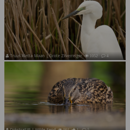
Truus Aletta Maan | Grote Zilverreiger
1052
4
DijkstraSJR | Wilde Eend
991
1
5