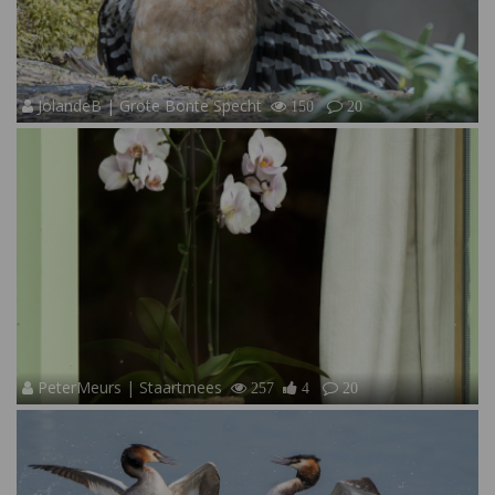
JolandeB | Grote Bonte Specht
150
20
PeterMeurs | Staartmees
257
4
20