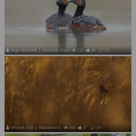
Gejo Wassink | Geoorde Fuut
722
40
24
Vincent Vuik | Blauwborst
498
27
19