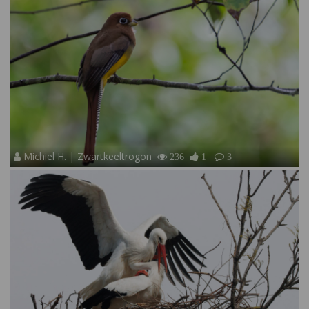
Michiel H. | Zwartkeeltrogon
236
1
3