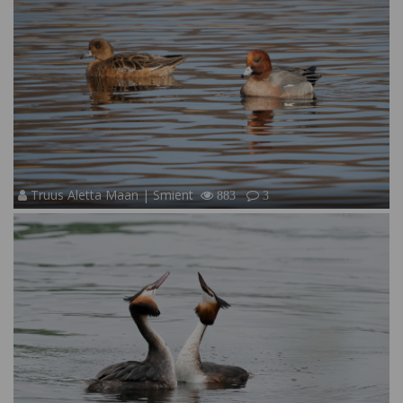
Truus Aletta Maan | Smient
883
3