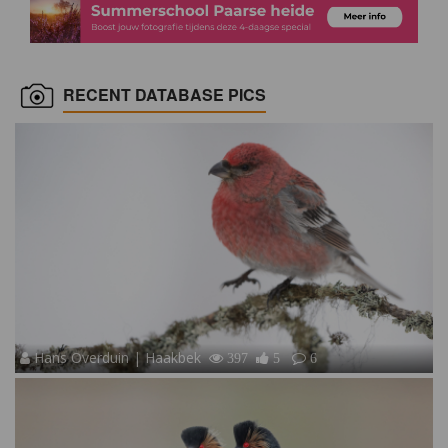
RECENT DATABASE PICS
Hans Overduin | Haakbek
397
5
6