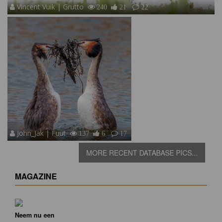
Vincent Vuik | Grutto
240
21
22
John_Jak | Fuut
137
6
17
MORE RECENT DATABASE PICS...
MAGAZINE
Neem nu een