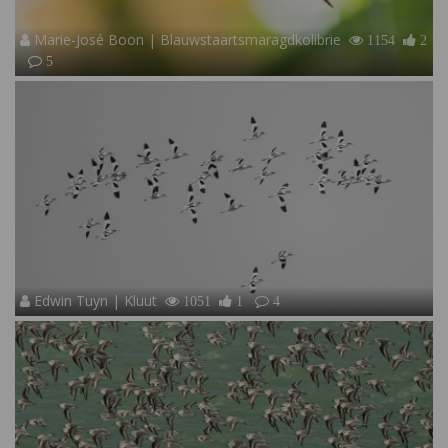
Marie-José Boon | Blauwstaartsmaragdkolibrie
1154
2
5
Edwin Tuyn | Kluut
1051
1
4