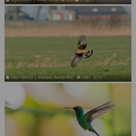
Ties Niehof | Blauwe Kiekendief
1481
2