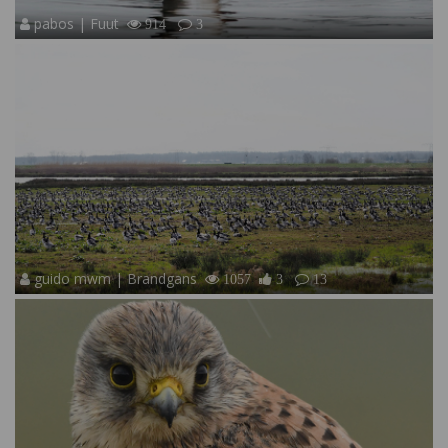
pabos | Fuut
914
3
guido mwm | Brandgans
1057
3
13