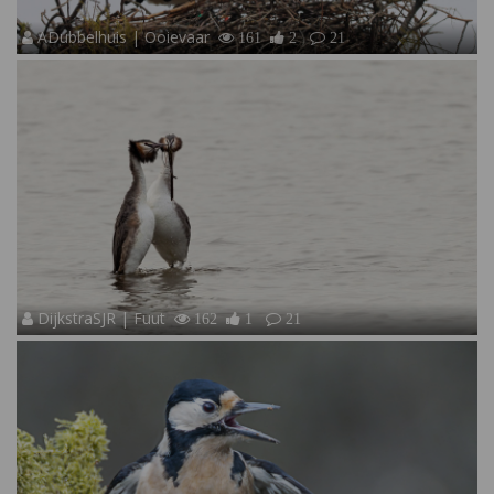
ADubbelhuis | Ooievaar
161
2
21
DijkstraSJR | Fuut
162
1
21