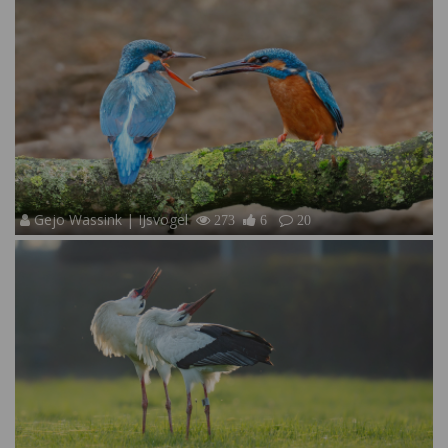
Gejo Wassink | IJsvogel
273
6
20