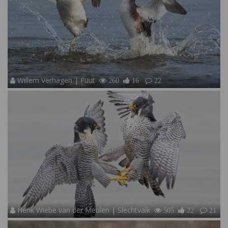
Willem Verhagen | Fuut
260
16
22
Henk Wiebe van der Meulen | Slechtvalk
505
22
21