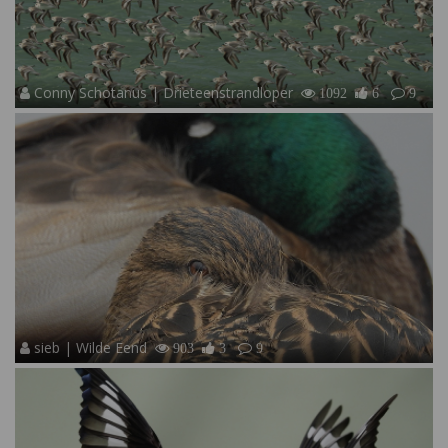
Conny Schotanus | Drieteenstrandloper
1092
6
9
sieb | Wilde Eend
903
3
9