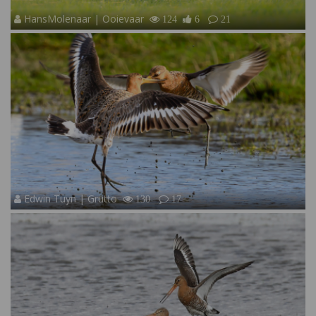
HansMolenaar | Ooievaar
124
6
21
Edwin Tuyn | Grutto
130
17