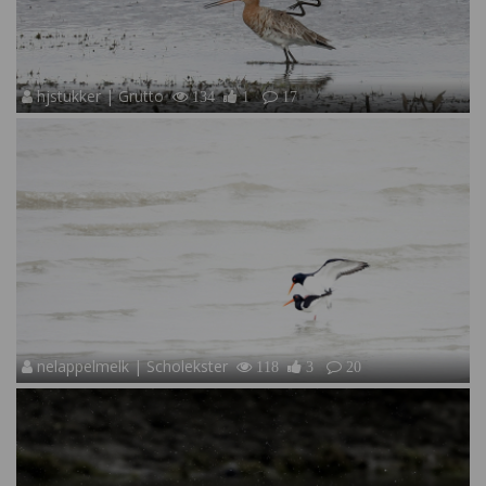
hjstukker | Grutto
134
1
17
nelappelmelk | Scholekster
118
3
20