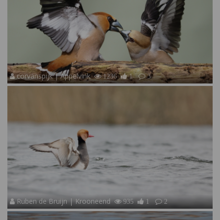
corvanspijk | Appelvink
1236
1
3
Ruben de Bruijn | Krooneend
935
1
2