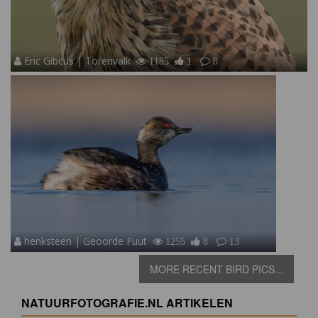
Eric Gibcus | Torenvalk
1185
1
8
henksteen | Geoorde Fuut
1255
8
13
MORE RECENT BIRD PICS...
NATUURFOTOGRAFIE.NL ARTIKELEN