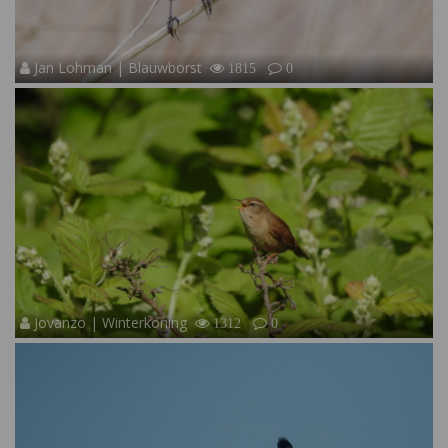
Jan Lohman | Blauwborst
1815
0
Jovanzo | Winterkoning
1312
0