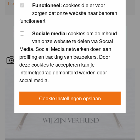
I forgot my password
Functioneel:
cookies die er voor
zorgen dat onze website naar behoren
functioneert.
Sociale media:
cookies om de inhoud
van onze website te delen via Social
Media. Social Media netwerken doen aan
profiling en tracking van bezoekers. Door
RECENT BIRD PICS
deze cookies te accepteren kan je
internetgedrag gemonitord worden door
social media.
Cookie instellingen opslaan