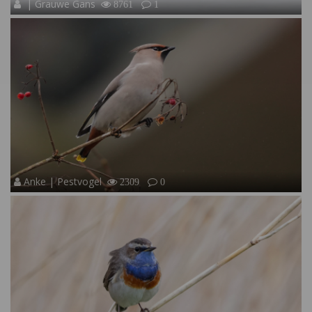
| Grauwe Gans
8761
1
Anke | Pestvogel
2309
0