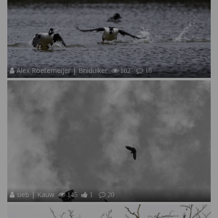
Alex Roetemeijer | Brilduiker
102
18
sieb | Kauw
145
1
20