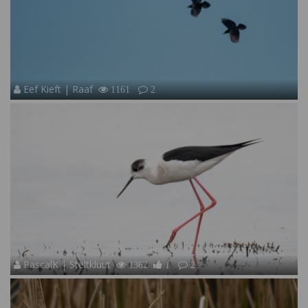
Eef Kieft | Raaf
1161
2
PascalK | Steltkluut
1362
1
2