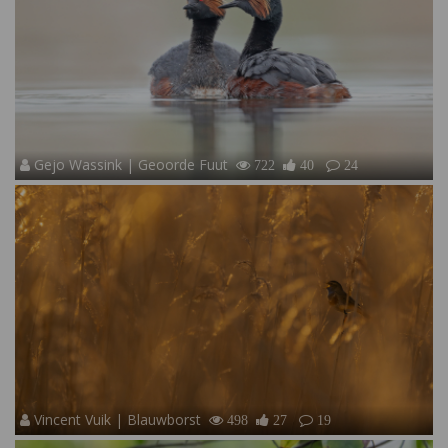
Gejo Wassink | Geoorde Fuut
722
40
24
Vincent Vuik | Blauwborst
498
27
19