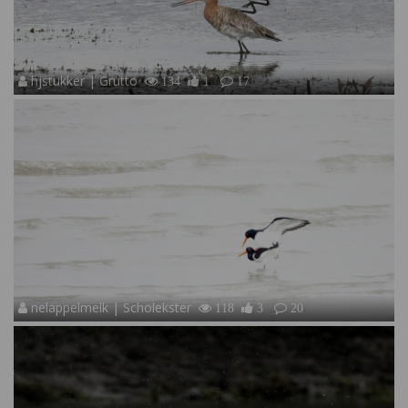
hjstukker | Grutto
134
1
17
nelappelmelk | Scholekster
118
3
20