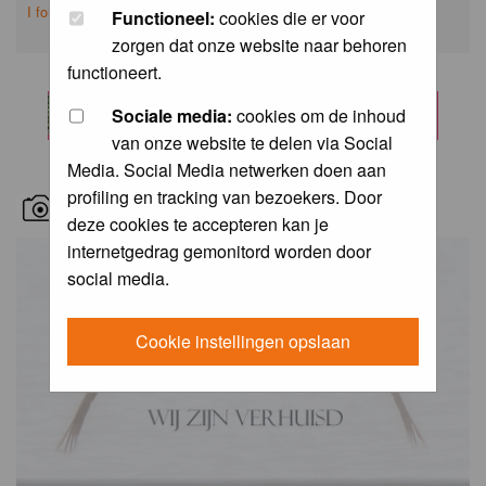
I forgot my password
Functioneel:
cookies die er voor
zorgen dat onze website naar behoren
functioneert.
Sociale media:
cookies om de inhoud
van onze website te delen via Social
Media. Social Media netwerken doen aan
profiling en tracking van bezoekers. Door
RECENT BIRD PICS
deze cookies te accepteren kan je
internetgedrag gemonitord worden door
social media.
Cookie instellingen opslaan