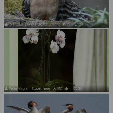
JolandeB | Grote Bonte Specht
150
20
PeterMeurs | Staartmees
257
4
20