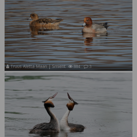
Truus Aletta Maan | Smient
884
3