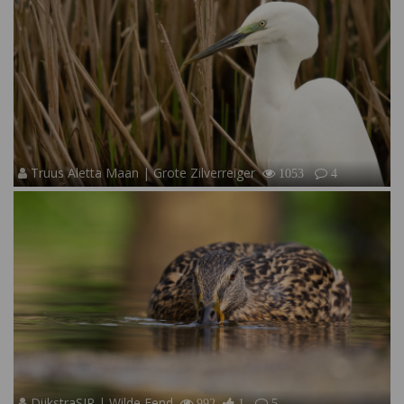
Truus Aletta Maan | Grote Zilverreiger
1053
4
DijkstraSJR | Wilde Eend
992
1
5