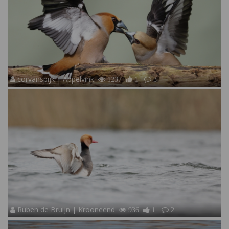
corvanspijk | Appelvink
1237
1
3
Ruben de Bruijn | Krooneend
936
1
2