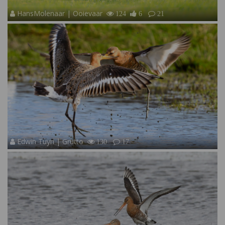
HansMolenaar | Ooievaar
124
6
21
Edwin Tuyn | Grutto
130
17