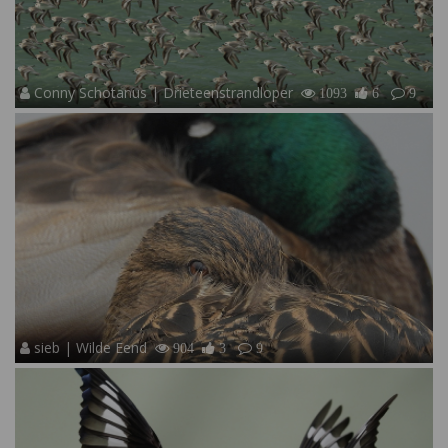
Conny Schotanus | Drieteenstrandloper
1093
6
9
sieb | Wilde Eend
904
3
9