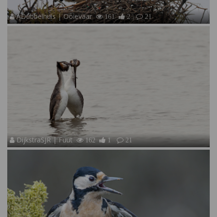
ADubbelhuis | Ooievaar
161
2
21
DijkstraSJR | Fuut
162
1
21