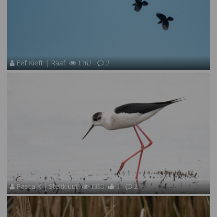
Eef Kieft | Raaf
1162
2
PascalK | Steltkluut
1363
1
2