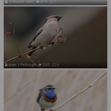
| Grauwe Gans
8775
1
Anke | Pestvogel
2312
0