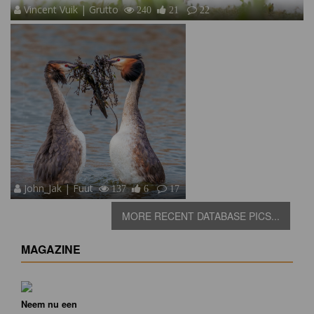
Vincent Vuik | Grutto
240
21
22
John_Jak | Fuut
137
6
17
MORE RECENT DATABASE PICS...
MAGAZINE
Neem nu een