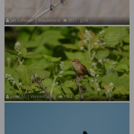
Jan Lohman | Blauwborst
1817
0
Jovanzo | Winterkoning
1314
0