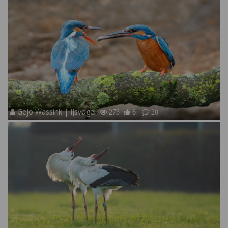
Gejo Wassink | IJsvogel
273
6
20