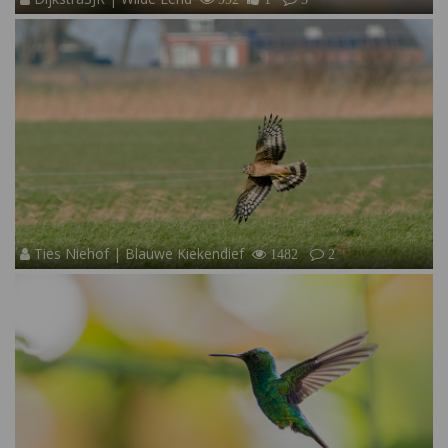
Ties Niehof | Blauwe Kiekendief
1482
2