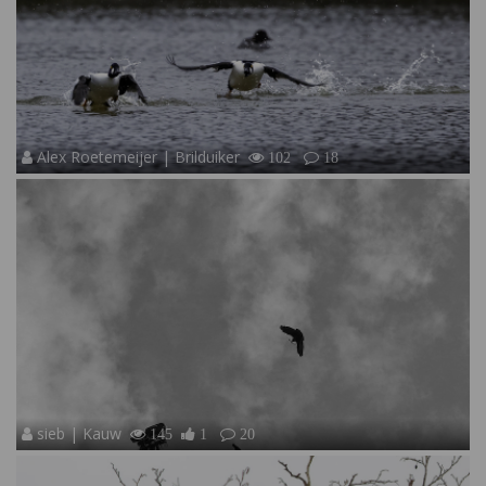
Alex Roetemeijer | Brilduiker
102
18
sieb | Kauw
145
1
20