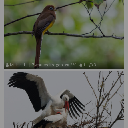
Michiel H. | Zwartkeeltrogon
236
1
3