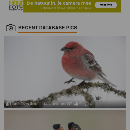
RECENT DATABASE PICS
Hans Overduin | Haakbek
397
5
6