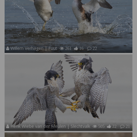
Willem Verhagen | Fuut
261
16
22
Henk Wiebe van der Meulen | Slechtvalk
505
22
21