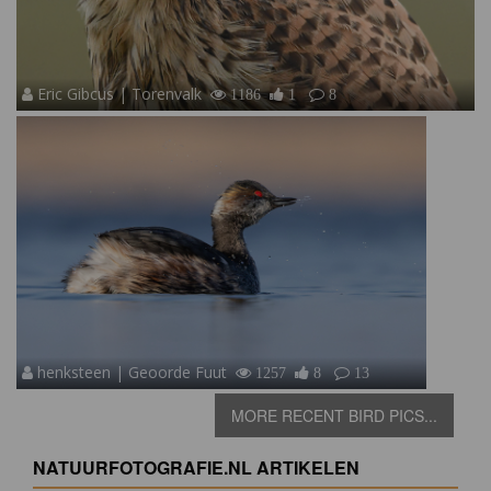
Eric Gibcus | Torenvalk
1186
1
8
henksteen | Geoorde Fuut
1257
8
13
MORE RECENT BIRD PICS...
NATUURFOTOGRAFIE.NL ARTIKELEN