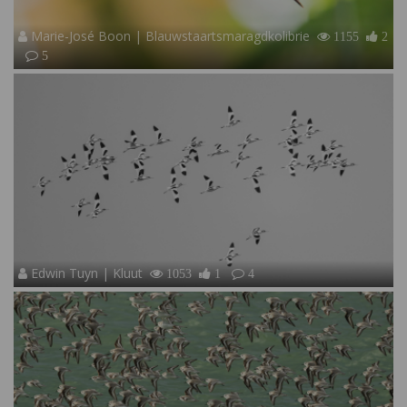
Marie-José Boon | Blauwstaartsmaragdkolibrie
1155
2
5
Edwin Tuyn | Kluut
1053
1
4