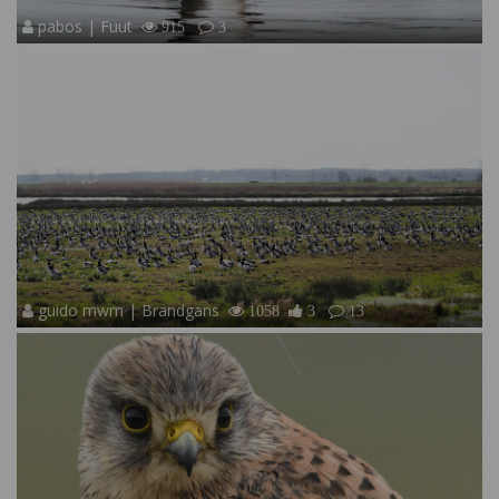
pabos | Fuut
915
3
guido mwm | Brandgans
1058
3
13