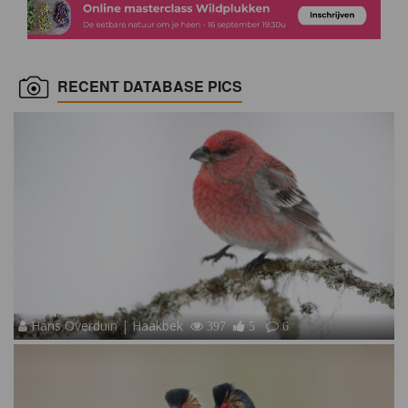
RECENT DATABASE PICS
Hans Overduin | Haakbek
397
5
6