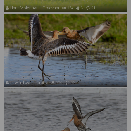
HansMolenaar | Ooievaar
124
6
21
Edwin Tuyn | Grutto
130
17