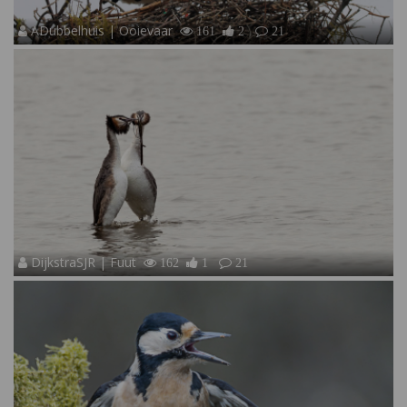
ADubbelhuis | Ooievaar
161
2
21
DijkstraSJR | Fuut
162
1
21