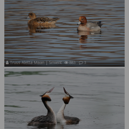
Truus Aletta Maan | Smient
883
3