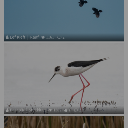
Eef Kieft | Raaf
1161
2
PascalK | Steltkluut
1362
1
2