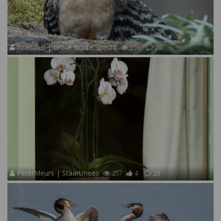
JolandeB | Grote Bonte Specht
150
20
PeterMeurs | Staartmees
257
4
20