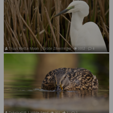
Truus Aletta Maan | Grote Zilverreiger
1052
4
DijkstraSJR | Wilde Eend
991
1
5