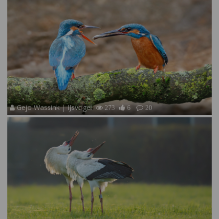
Gejo Wassink | IJsvogel
273
6
20