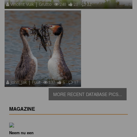
Vincent Vuik | Grutto
240
21
22
John_Jak | Fuut
137
6
17
MORE RECENT DATABASE PICS...
MAGAZINE
Neem nu een