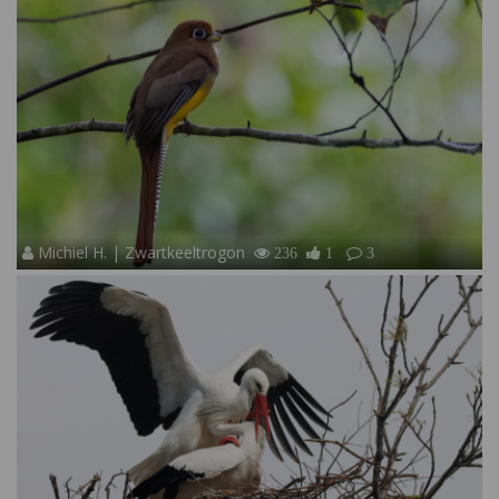
Michiel H. | Zwartkeeltrogon
236
1
3