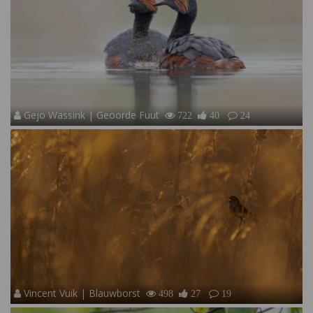
Gejo Wassink | Geoorde Fuut
722
40
24
Vincent Vuik | Blauwborst
498
27
19