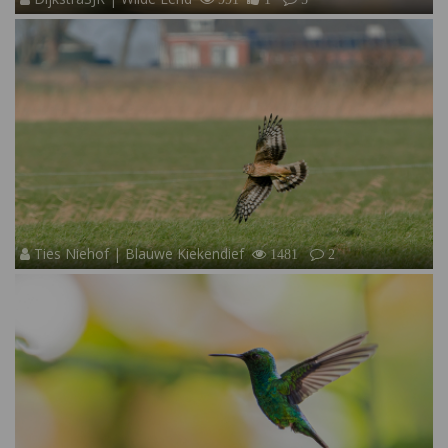
Ties Niehof | Blauwe Kiekendief
1481
2