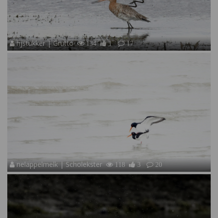
hjstukker | Grutto
134
1
17
nelappelmelk | Scholekster
118
3
20