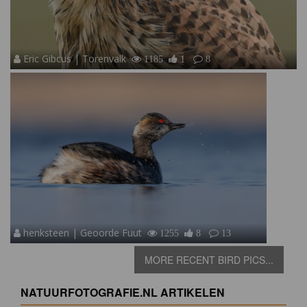
Eric Gibcus | Torenvalk
1185
1
8
henksteen | Geoorde Fuut
1255
8
13
MORE RECENT BIRD PICS...
NATUURFOTOGRAFIE.NL ARTIKELEN