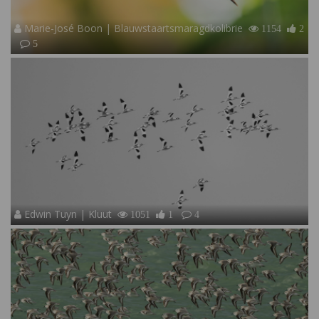
Marie-José Boon | Blauwstaartsmaragdkolibrie
1154
2
5
Edwin Tuyn | Kluut
1051
1
4