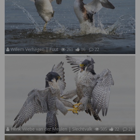
Willem Verhagen | Fuut
261
16
22
Henk Wiebe van der Meulen | Slechtvalk
505
22
21