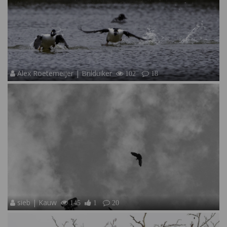
Alex Roetemeijer | Brilduiker
102
18
sieb | Kauw
145
1
20