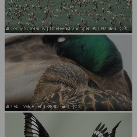
Conny Schotanus | Drieteenstrandloper
1092
6
9
sieb | Wilde Eend
903
3
9