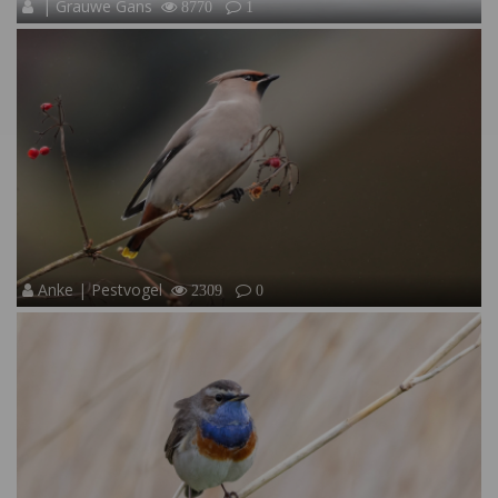
| Grauwe Gans
8770
1
Anke | Pestvogel
2309
0