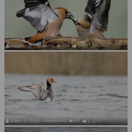
corvanspijk | Appelvink
1236
1
3
Ruben de Bruijn | Krooneend
935
1
2