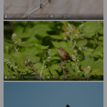
Jan Lohman | Blauwborst
1815
0
Jovanzo | Winterkoning
1313
0