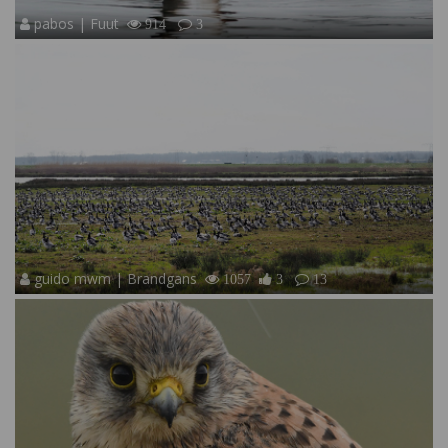
pabos | Fuut
914
3
guido mwm | Brandgans
1057
3
13