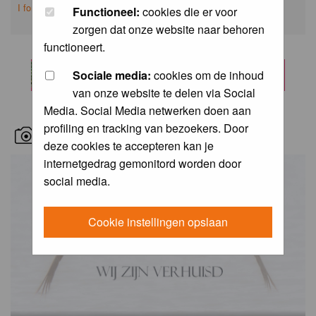
I forgot my password
Functioneel:
cookies die er voor
zorgen dat onze website naar behoren
functioneert.
Sociale media:
cookies om de inhoud
van onze website te delen via Social
Media. Social Media netwerken doen aan
profiling en tracking van bezoekers. Door
RECENT BIRD PICS
deze cookies te accepteren kan je
internetgedrag gemonitord worden door
social media.
Cookie instellingen opslaan