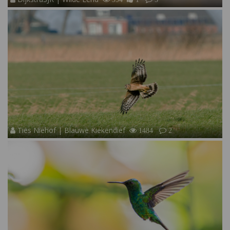
Ties Niehof | Blauwe Kiekendief
1484
2