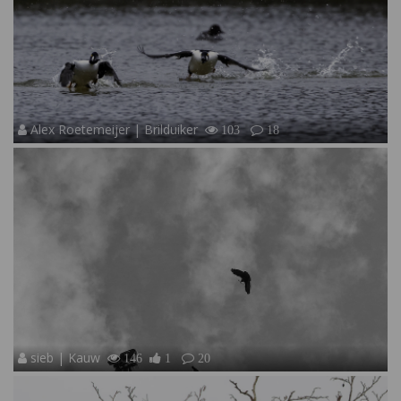
Alex Roetemeijer | Brilduiker
103
18
sieb | Kauw
146
1
20