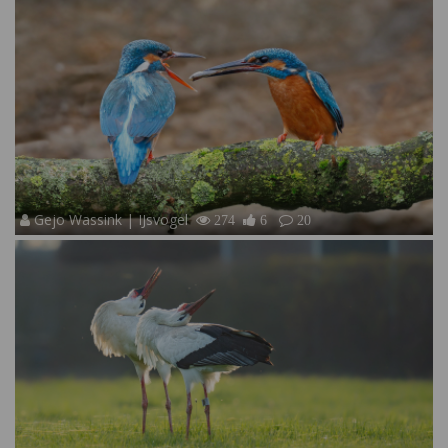
Gejo Wassink | IJsvogel
274
6
20