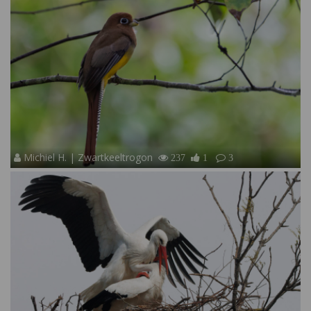
Michiel H. | Zwartkeeltrogon
237
1
3