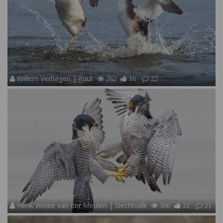
Willem Verhagen | Fuut
262
16
22
Henk Wiebe van der Meulen | Slechtvalk
506
22
21