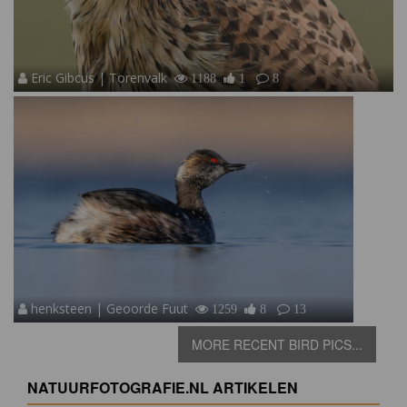
Eric Gibcus | Torenvalk
1188
1
8
henksteen | Geoorde Fuut
1259
8
13
MORE RECENT BIRD PICS...
NATUURFOTOGRAFIE.NL ARTIKELEN