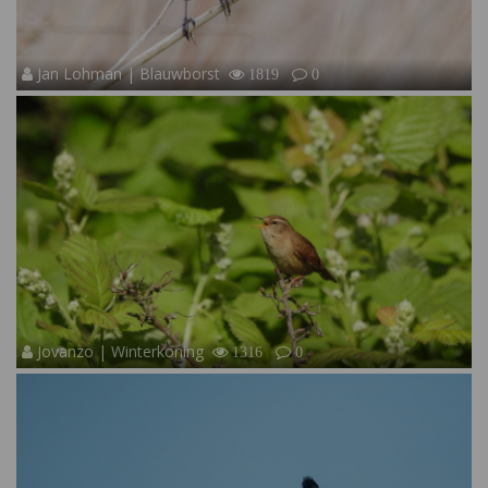
Jan Lohman | Blauwborst
1819
0
Jovanzo | Winterkoning
1316
0