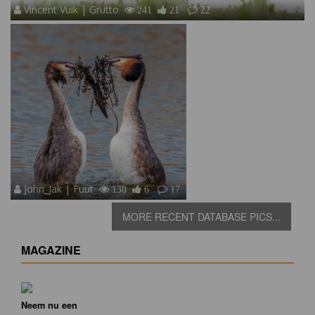
Vincent Vuik | Grutto
241
21
22
John_Jak | Fuut
138
6
17
MORE RECENT DATABASE PICS...
MAGAZINE
Neem nu een