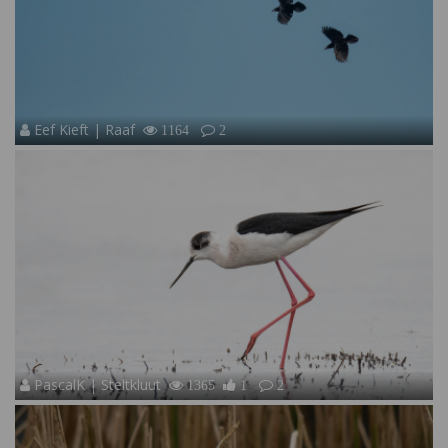
Eef Kieft | Raaf
1164
2
PascalK | Steltkluut
1365
1
2