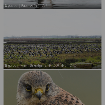
pabos | Fuut
917
3
guido mwm | Brandgans
1060
3
13