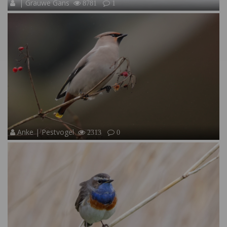
| Grauwe Gans
8781
1
Anke | Pestvogel
2313
0