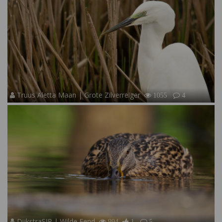
Truus Aletta Maan | Grote Zilverreiger
1055
4
DijkstraSJR | Wilde Eend
994
1
5