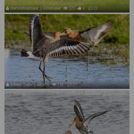
HansMolenaar | Ooievaar
125
6
21
Edwin Tuyn | Grutto
131
17