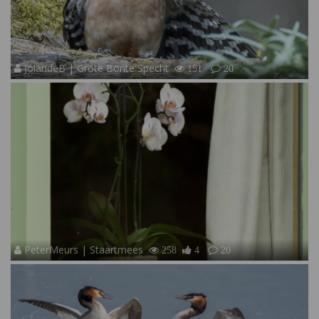
JolandeB | Grote Bonte Specht
151
20
PeterMeurs | Staartmees
258
4
20