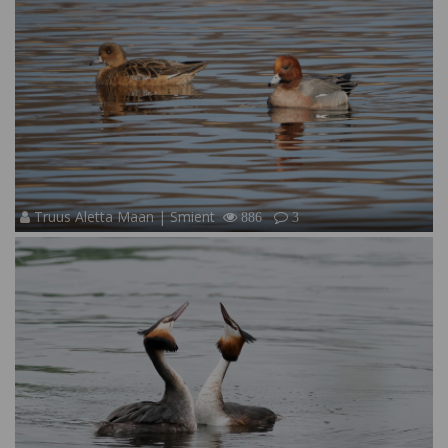
Truus Aletta Maan | Smient
886
3