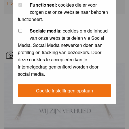
I forgot my password
Functioneel:
cookies die er voor
zorgen dat onze website naar behoren
functioneert.
Sociale media:
cookies om de inhoud
van onze website te delen via Social
Media. Social Media netwerken doen aan
profiling en tracking van bezoekers. Door
RECENT BIRD PICS
deze cookies te accepteren kan je
internetgedrag gemonitord worden door
social media.
Cookie instellingen opslaan