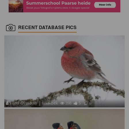
RECENT DATABASE PICS
Hans Overduin | Haakbek
398
5
6