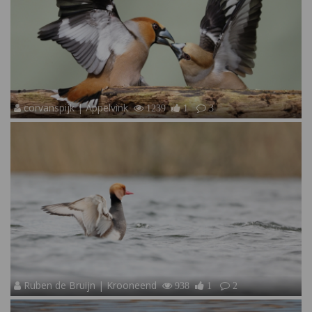
corvanspijk | Appelvink
1239
1
3
Ruben de Bruijn | Krooneend
938
1
2