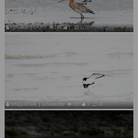
hjstukker | Grutto
135
1
17
nelappelmelk | Scholekster
119
3
20