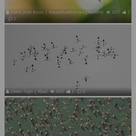
Marie-José Boon | Blauwstaartsmaragdkolibrie
1157
2
5
Edwin Tuyn | Kluut
1055
1
4