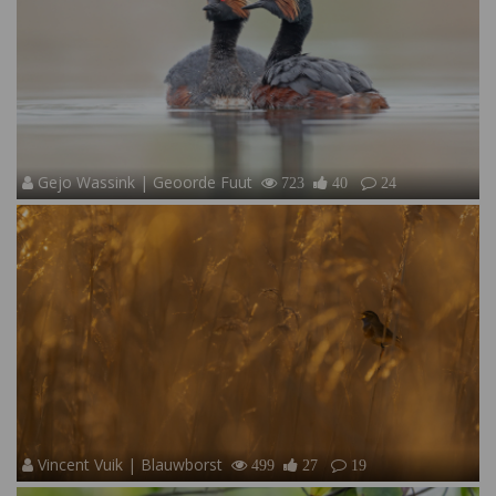
Gejo Wassink | Geoorde Fuut
723
40
24
Vincent Vuik | Blauwborst
499
27
19