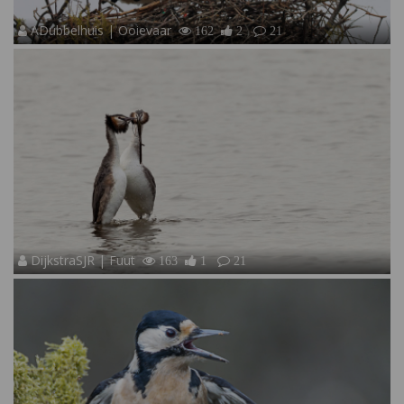
ADubbelhuis | Ooievaar
162
2
21
DijkstraSJR | Fuut
163
1
21