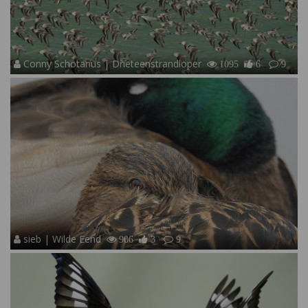
Conny Schotanus | Drieteenstrandloper
1095
6
9
sieb | Wilde Eend
906
3
9