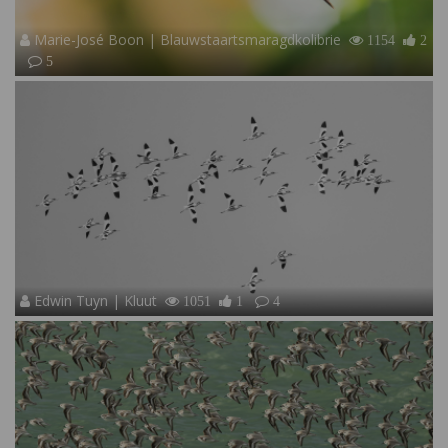
Marie-José Boon | Blauwstaartsmaragdkolibrie
1154
2
5
Edwin Tuyn | Kluut
1051
1
4