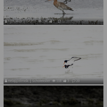
hjstukker | Grutto
134
1
17
nelappelmelk | Scholekster
118
3
20