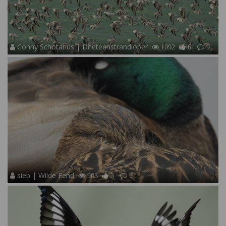
Conny Schotanus | Drieteenstrandloper
1092
6
9
sieb | Wilde Eend
903
3
9