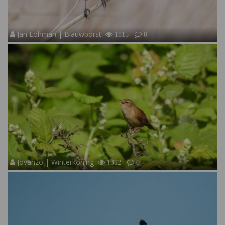
Jan Lohman | Blauwborst
1815
0
Jovanzo | Winterkoning
1312
0