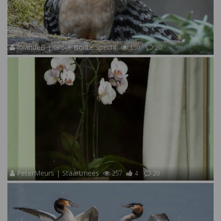
JolandeB | Grote Bonte Specht
150
20
PeterMeurs | Staartmees
257
4
20