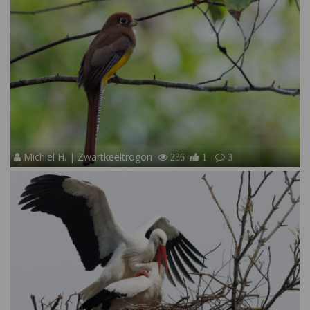
Michiel H. | Zwartkeeltrogon
236
1
3