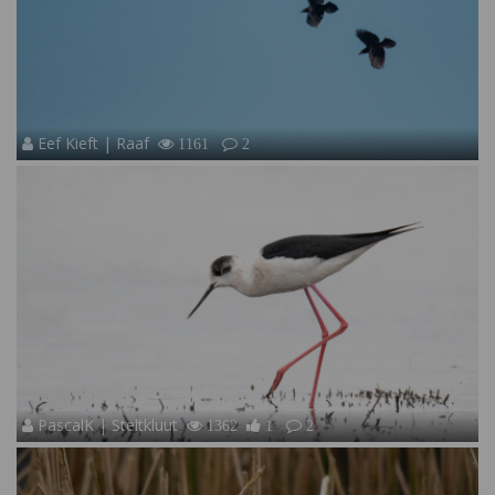
Eef Kieft | Raaf
1161
2
PascalK | Steltkluut
1362
1
2