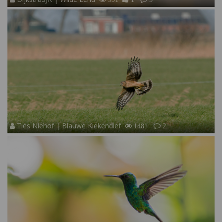
Ties Niehof | Blauwe Kiekendief
1481
2