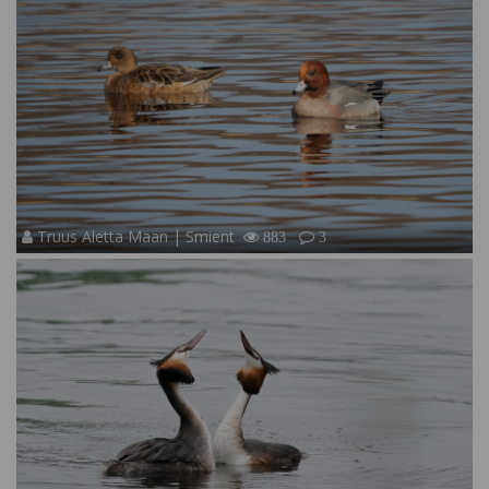
Truus Aletta Maan | Smient
883
3