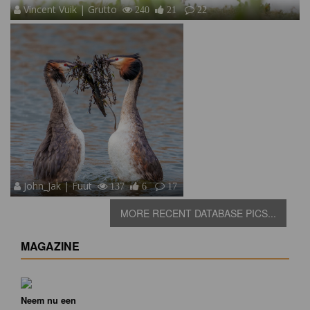
Vincent Vuik | Grutto
240
21
22
John_Jak | Fuut
137
6
17
MORE RECENT DATABASE PICS...
MAGAZINE
Neem nu een