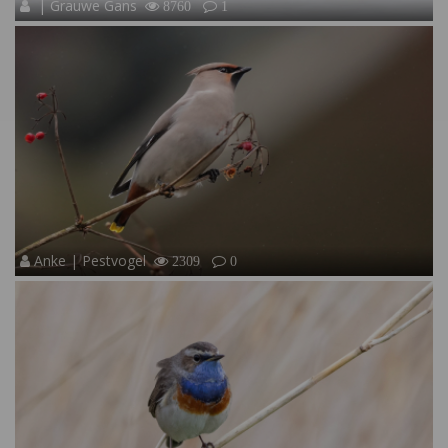
| Grauwe Gans
8760
1
Anke | Pestvogel
2309
0