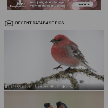
RECENT DATABASE PICS
Hans Overduin | Haakbek
397
5
6