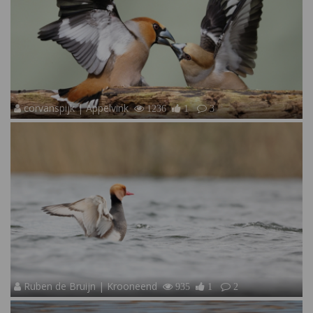
corvanspijk | Appelvink
1236
1
3
Ruben de Bruijn | Krooneend
935
1
2