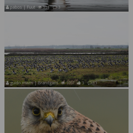
pabos | Fuut
914
3
guido mwm | Brandgans
1057
3
13