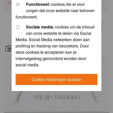
I forgot my password
Functioneel:
cookies die er voor
zorgen dat onze website naar behoren
functioneert.
Sociale media:
cookies om de inhoud
van onze website te delen via Social
Media. Social Media netwerken doen aan
profiling en tracking van bezoekers. Door
RECENT BIRD PICS
deze cookies te accepteren kan je
internetgedrag gemonitord worden door
social media.
Cookie instellingen opslaan