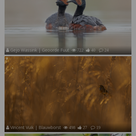
Gejo Wassink | Geoorde Fuut
722
40
24
Vincent Vuik | Blauwborst
498
27
19