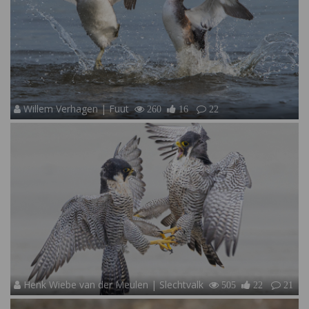
Willem Verhagen | Fuut
260
16
22
Henk Wiebe van der Meulen | Slechtvalk
505
22
21