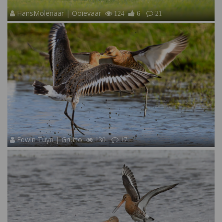
HansMolenaar | Ooievaar
124
6
21
Edwin Tuyn | Grutto
130
17