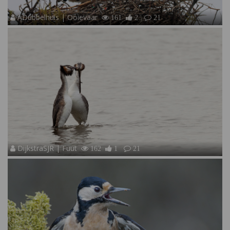
ADubbelhuis | Ooievaar
161
2
21
DijkstraSJR | Fuut
162
1
21