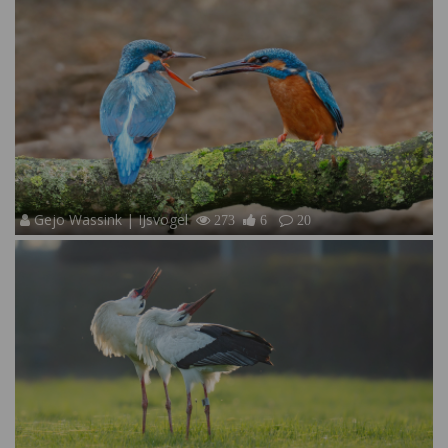
Gejo Wassink | IJsvogel
273
6
20