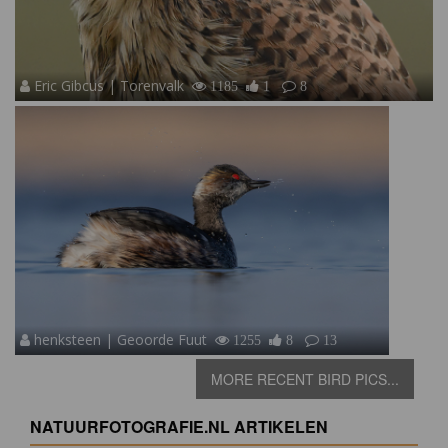
Eric Gibcus | Torenvalk
1185
1
8
henksteen | Geoorde Fuut
1255
8
13
MORE RECENT BIRD PICS...
NATUURFOTOGRAFIE.NL ARTIKELEN