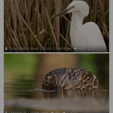
Truus Aletta Maan | Grote Zilverreiger
1052
4
DijkstraSJR | Wilde Eend
991
1
5