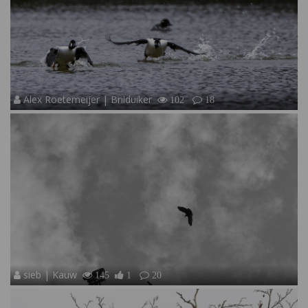
Alex Roetemeijer | Brilduiker
102
18
sieb | Kauw
145
1
20