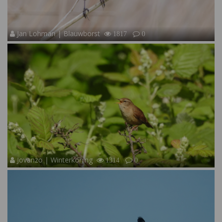
Jan Lohman | Blauwborst
1817
0
Jovanzo | Winterkoning
1314
0