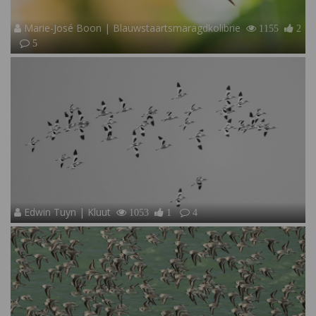
Marie-José Boon | Blauwstaartsmaragdkolibrie
1155
2
5
Edwin Tuyn | Kluut
1053
1
4