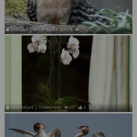
JolandeB | Grote Bonte Specht
150
20
PeterMeurs | Staartmees
257
4
20