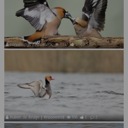
corvanspijk | Appelvink
1237
1
3
Ruben de Bruijn | Krooneend
936
1
2