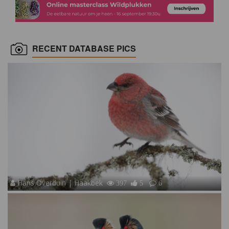
RECENT DATABASE PICS
Hans Overduin | Haakbek
397
5
6