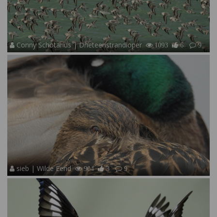
Conny Schotanus | Drieteenstrandloper
1093
6
9
sieb | Wilde Eend
904
3
9