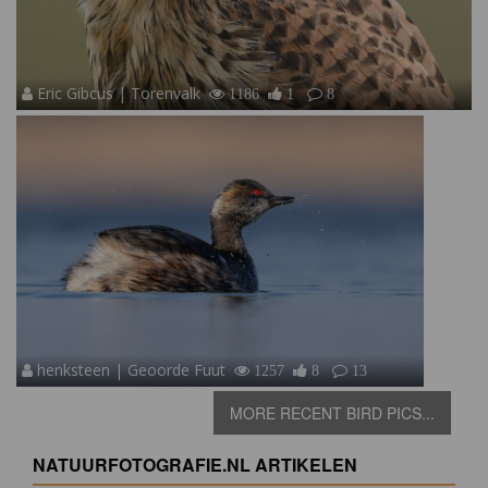
Eric Gibcus | Torenvalk
1186
1
8
henksteen | Geoorde Fuut
1257
8
13
MORE RECENT BIRD PICS...
NATUURFOTOGRAFIE.NL ARTIKELEN