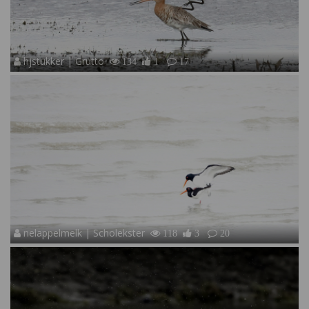
hjstukker | Grutto
134
1
17
nelappelmelk | Scholekster
118
3
20