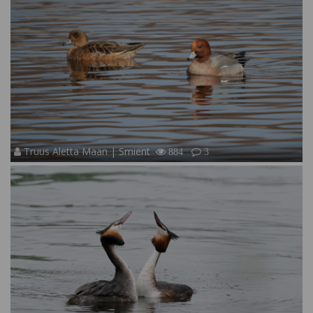
Truus Aletta Maan | Smient
884
3