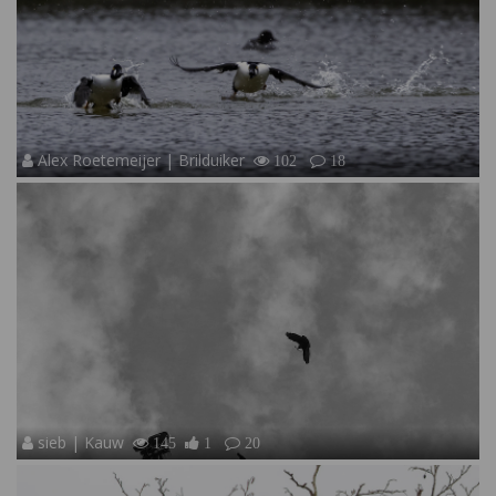
Alex Roetemeijer | Brilduiker
102
18
sieb | Kauw
145
1
20