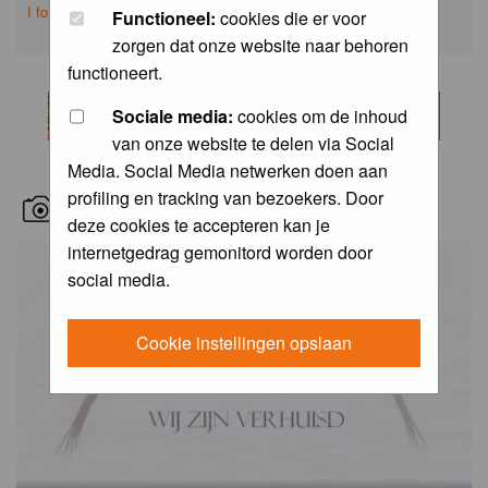
I forgot my password
Functioneel:
cookies die er voor
zorgen dat onze website naar behoren
functioneert.
Sociale media:
cookies om de inhoud
van onze website te delen via Social
Media. Social Media netwerken doen aan
profiling en tracking van bezoekers. Door
RECENT BIRD PICS
deze cookies te accepteren kan je
internetgedrag gemonitord worden door
social media.
Cookie instellingen opslaan