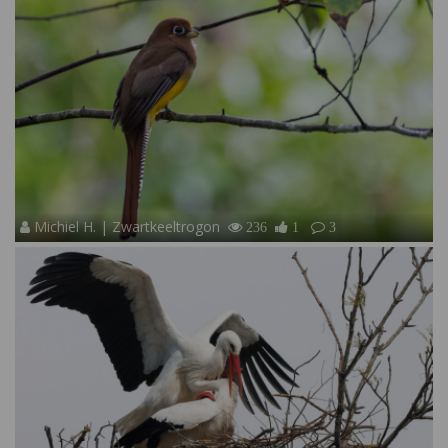
Michiel H. | Zwartkeeltrogon
236
1
3