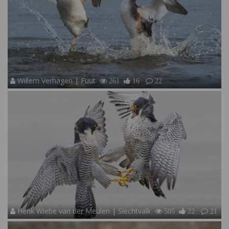
Willem Verhagen | Fuut
261
16
22
Henk Wiebe van der Meulen | Slechtvalk
505
22
21