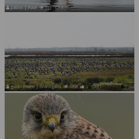
pabos | Fuut
915
3
guido mwm | Brandgans
1058
3
13