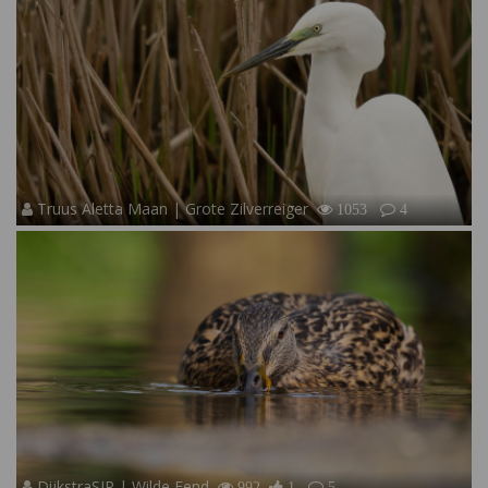
Truus Aletta Maan | Grote Zilverreiger
1053
4
DijkstraSJR | Wilde Eend
992
1
5