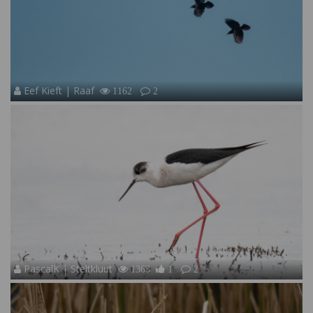
Eef Kieft | Raaf
1162
2
PascalK | Steltkluut
1363
1
2