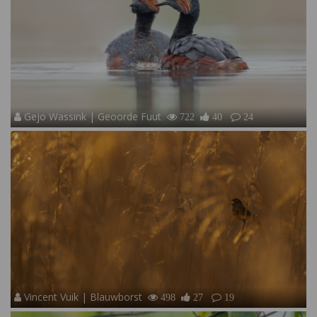
Gejo Wassink | Geoorde Fuut
722
40
24
Vincent Vuik | Blauwborst
498
27
19