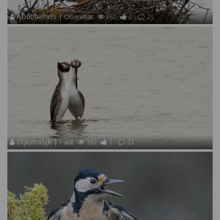
ADubbelhuis | Ooievaar
161
2
21
DijkstraSJR | Fuut
162
1
21