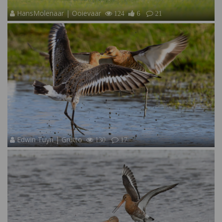
HansMolenaar | Ooievaar
124
6
21
Edwin Tuyn | Grutto
130
17