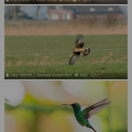
Ties Niehof | Blauwe Kiekendief
1482
2