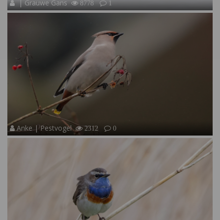
| Grauwe Gans
8778
1
Anke | Pestvogel
2312
0