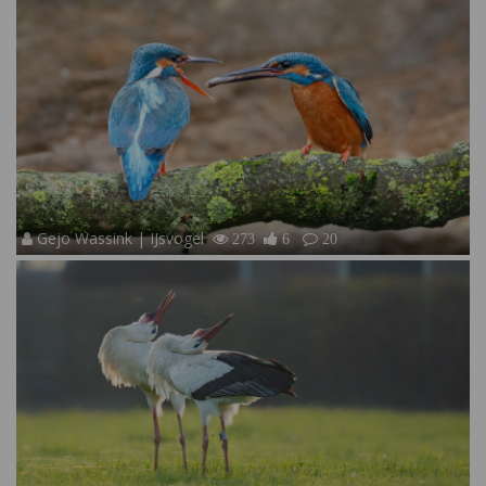
Gejo Wassink | IJsvogel
273
6
20