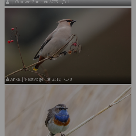
| Grauwe Gans
8775
1
Anke | Pestvogel
2312
0