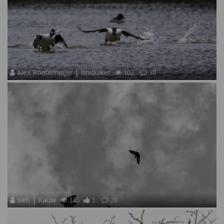
Alex Roetemeijer | Brilduiker
102
18
sieb | Kauw
145
1
20