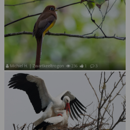
Michiel H. | Zwartkeeltrogon
236
1
3