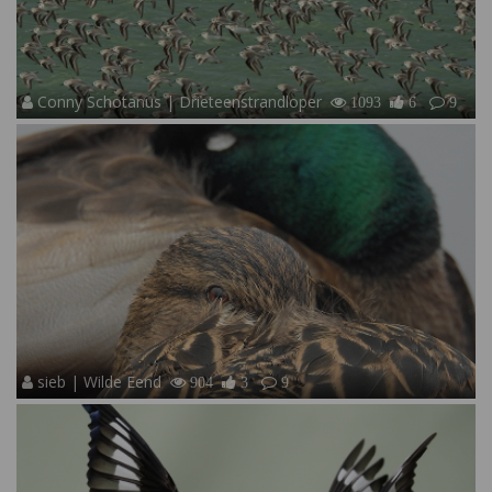
Conny Schotanus | Drieteenstrandloper
1093
6
9
sieb | Wilde Eend
904
3
9