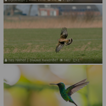
Ties Niehof | Blauwe Kiekendief
1482
2