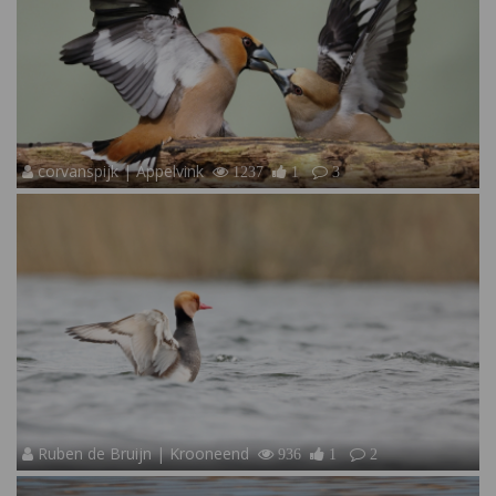
corvanspijk | Appelvink
1237
1
3
Ruben de Bruijn | Krooneend
936
1
2