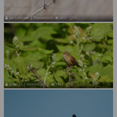
Jan Lohman | Blauwborst
1817
0
Jovanzo | Winterkoning
1314
0