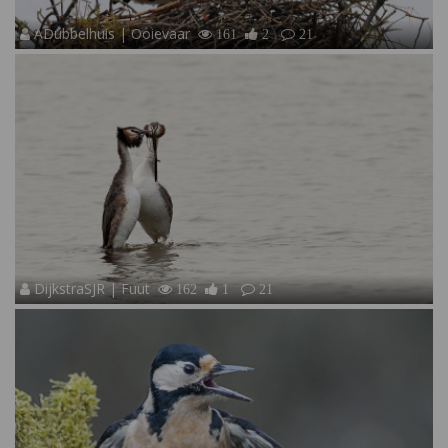
ADubbelhuis | Ooievaar
161
2
21
DijkstraSJR | Fuut
162
1
21