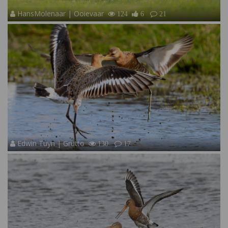
HansMolenaar | Ooievaar
124
6
21
Edwin Tuyn | Grutto
130
17