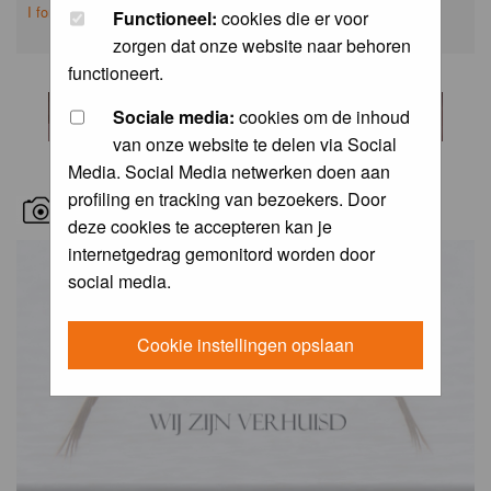
I forgot my password
Functioneel:
cookies die er voor
zorgen dat onze website naar behoren
functioneert.
Sociale media:
cookies om de inhoud
van onze website te delen via Social
Media. Social Media netwerken doen aan
profiling en tracking van bezoekers. Door
RECENT BIRD PICS
deze cookies te accepteren kan je
internetgedrag gemonitord worden door
social media.
Cookie instellingen opslaan