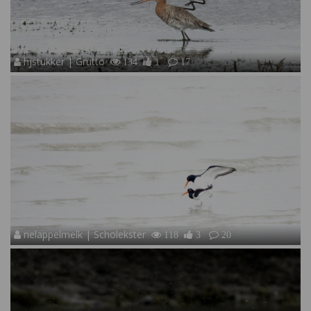
hjstukker | Grutto
134
1
17
nelappelmelk | Scholekster
118
3
20