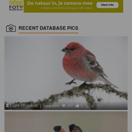
RECENT DATABASE PICS
Hans Overduin | Haakbek
397
5
6