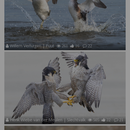
Willem Verhagen | Fuut
261
16
22
Henk Wiebe van der Meulen | Slechtvalk
505
22
21