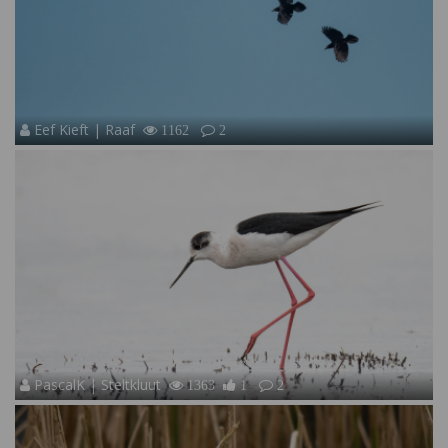
Eef Kieft | Raaf
1162
2
PascalK | Steltkluut
1363
1
2