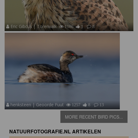
Eric Gibcus | Torenvalk
1186
1
8
henksteen | Geoorde Fuut
1257
8
13
MORE RECENT BIRD PICS...
NATUURFOTOGRAFIE.NL ARTIKELEN