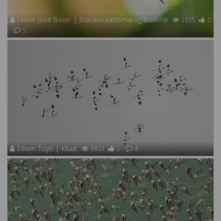
Marie-José Boon | Blauwstaartsmaragdkolibrie
1155
2
5
Edwin Tuyn | Kluut
1053
1
4