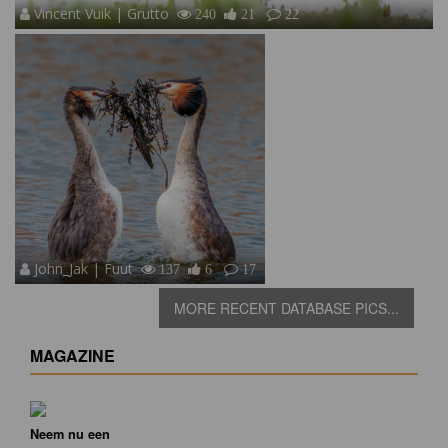
Vincent Vuik | Grutto
240
21
22
John_Jak | Fuut
137
6
17
MORE RECENT DATABASE PICS...
MAGAZINE
Neem nu een