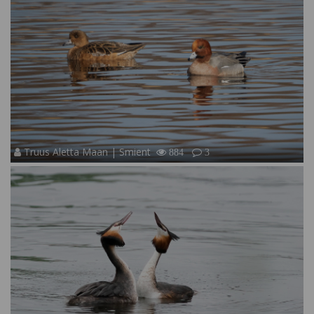
Truus Aletta Maan | Smient
884
3