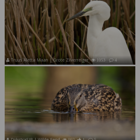
Truus Aletta Maan | Grote Zilverreiger
1053
4
DijkstraSJR | Wilde Eend
992
1
5