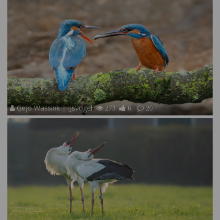
Gejo Wassink | IJsvogel
273
6
20