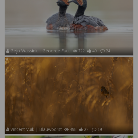
Gejo Wassink | Geoorde Fuut
722
40
24
Vincent Vuik | Blauwborst
498
27
19