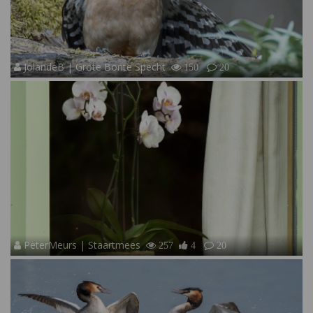
JolandeB | Grote Bonte Specht
150
20
PeterMeurs | Staartmees
257
4
20