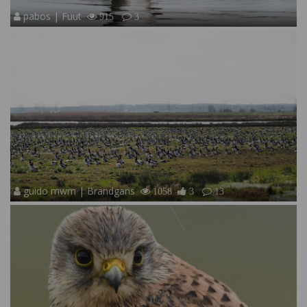
pabos | Fuut
915
3
guido mwm | Brandgans
1058
3
13