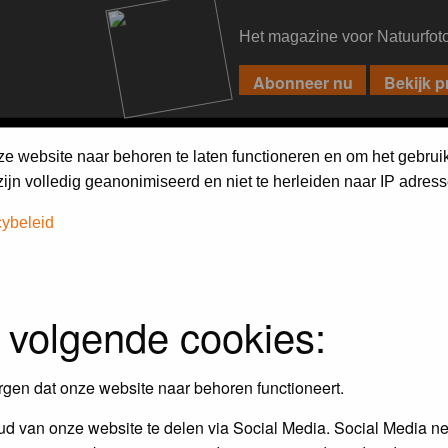
Het magazine voor Natuurfot
PIXPAS
FORUM
MAGAZINE
WEBSHOP
FAQ
SEARCH
ze website naar behoren te laten functioneren en om het gebrui
jn volledig geanonimiseerd en niet te herleiden naar IP adress
cybeleid
 volgende cookies:
rgen dat onze website naar behoren functioneert.
d van onze website te delen via Social Media. Social Media ne