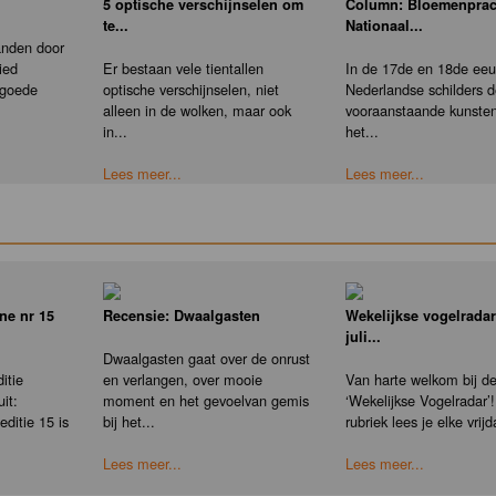
5 optische verschijnselen om
Column: Bloemenprac
te...
Nationaal...
anden door
ied
Er bestaan vele tientallen
In de 17de en 18de eeu
 goede
optische verschijnselen, niet
Nederlandse schilders 
alleen in de wolken, maar ook
vooraanstaande kunste
in...
het...
Lees meer...
Lees meer...
ne nr 15
Recensie: Dwaalgasten
Wekelijkse vogelradar
juli...
Dwaalgasten gaat over de onrust
itie
en verlangen, over mooie
Van harte welkom bij d
it:
moment en het gevoelvan gemis
‘Wekelijkse Vogelradar’!
ditie 15 is
bij het...
rubriek lees je elke vrijd
Lees meer...
Lees meer...