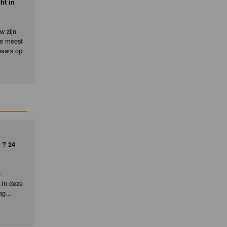
ht in
w zijn
de meest
naars op
 ? 24
e
 In deze
ag...