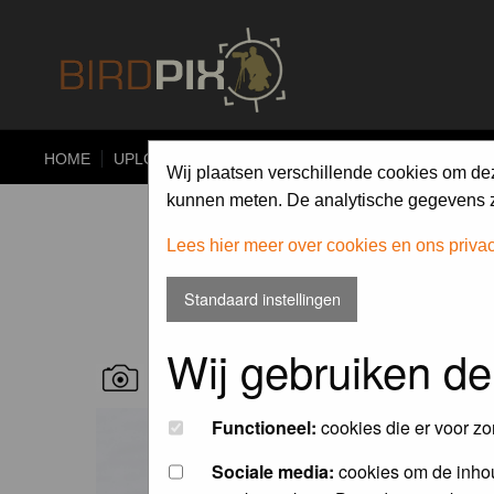
HOME
UPLOAD
ALBUMS
PHOTO COMPETITIONS
Wij plaatsen verschillende cookies om de
kunnen meten. De analytische gegevens zi
Lees hier meer over cookies en ons priva
Standaard instellingen
Wij gebruiken de
RECENT BIRD PICS
Functioneel:
cookies die er voor zo
Sociale media:
cookies om de inhou