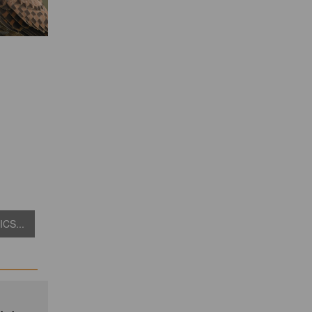
CS...