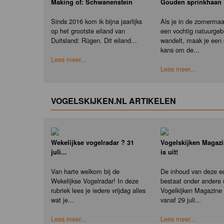
Making of: Schwanenstein
Gouden sprinkhaan
Sinds 2016 kom ik bijna jaarlijks
Als je in de zomerma
op het grootste eiland van
een vochtig natuurgeb
Duitsland: Rügen. Dit eiland...
wandelt, maak je een
kans om de...
Lees meer...
Lees meer...
VOGELSKIJKEN.NL ARTIKELEN
Wekelijkse vogelradar ? 31
Vogelskijken Magazi
juli...
is uit!
Van harte welkom bij de
De inhoud van deze ed
Wekelijkse Vogelradar! In deze
bestaat onder andere u
rubriek lees je iedere vrijdag alles
Vogelkijken Magazine e
wat je...
vanaf 29 juli...
Lees meer...
Lees meer...