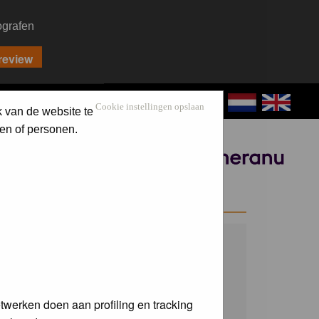
ografen
CONTACT
LOG IN
Cookie instellingen opslaan
k van de website te
en of personen.
Sponsored by
WELCOME GUEST
Username:
Password:
twerken doen aan profiling en tracking