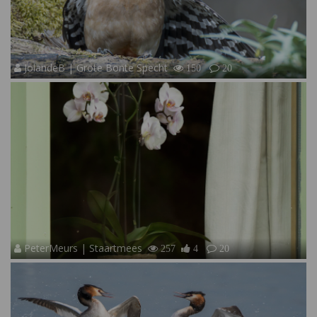
JolandeB | Grote Bonte Specht
150
20
PeterMeurs | Staartmees
257
4
20