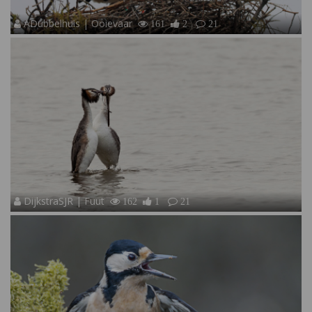
ADubbelhuis | Ooievaar
161
2
21
DijkstraSJR | Fuut
162
1
21