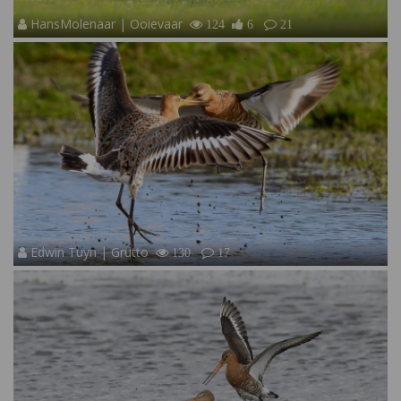
HansMolenaar | Ooievaar
124
6
21
Edwin Tuyn | Grutto
130
17