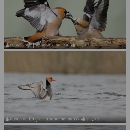
corvanspijk | Appelvink
1236
1
3
Ruben de Bruijn | Krooneend
935
1
2