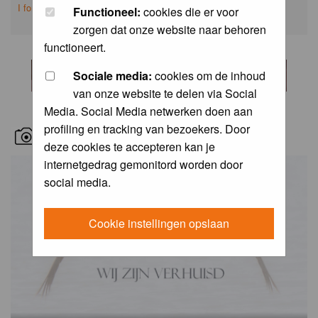
I forgot my password
Functioneel:
cookies die er voor
zorgen dat onze website naar behoren
functioneert.
Sociale media:
cookies om de inhoud
van onze website te delen via Social
Media. Social Media netwerken doen aan
profiling en tracking van bezoekers. Door
RECENT BIRD PICS
deze cookies te accepteren kan je
internetgedrag gemonitord worden door
social media.
Cookie instellingen opslaan