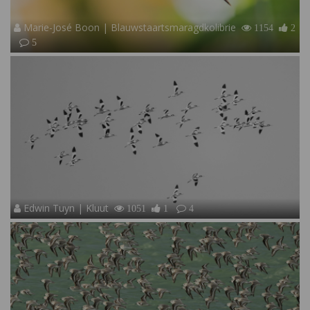
Marie-José Boon | Blauwstaartsmaragdkolibrie
1154
2
5
Edwin Tuyn | Kluut
1051
1
4