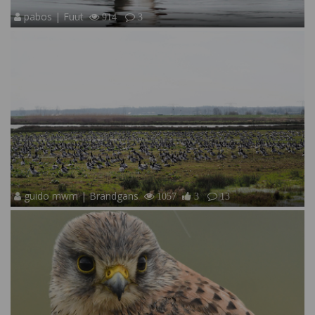
pabos | Fuut
914
3
guido mwm | Brandgans
1057
3
13