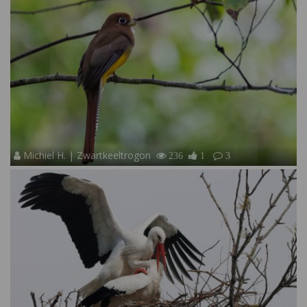
Michiel H. | Zwartkeeltrogon
236
1
3