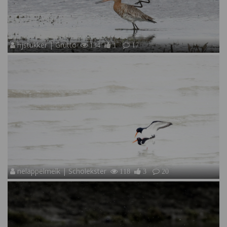
hjstukker | Grutto
134
1
17
nelappelmelk | Scholekster
118
3
20