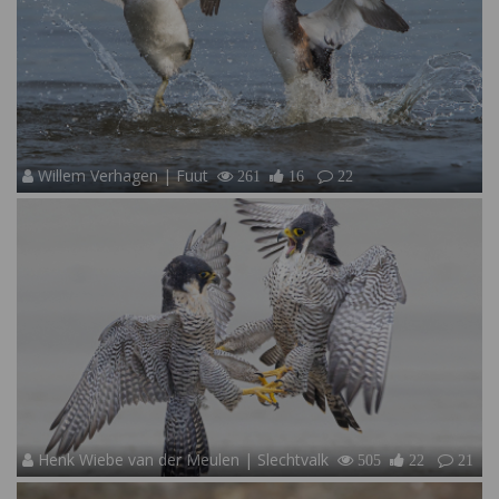
Willem Verhagen | Fuut
261
16
22
Henk Wiebe van der Meulen | Slechtvalk
505
22
21