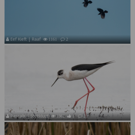
Eef Kieft | Raaf
1161
2
PascalK | Steltkluut
1362
1
2