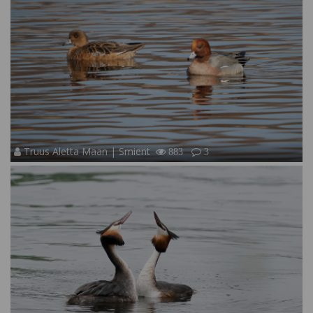
Truus Aletta Maan | Smient
883
3