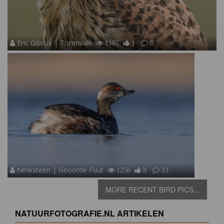
Eric Gibcus | Torenvalk
1185
1
8
henksteen | Geoorde Fuut
1256
8
13
MORE RECENT BIRD PICS...
NATUURFOTOGRAFIE.NL ARTIKELEN