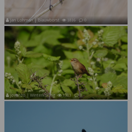
Jan Lohman | Blauwborst
1816
0
Jovanzo | Winterkoning
1313
0