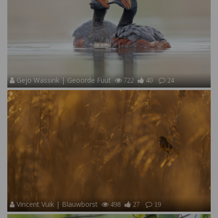
Gejo Wassink | Geoorde Fuut
722
40
24
Vincent Vuik | Blauwborst
498
27
19