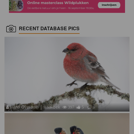
RECENT DATABASE PICS
Hans Overduin | Haakbek
397
5
6