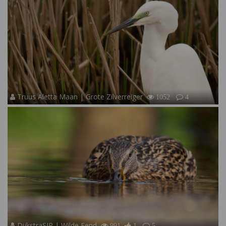
Truus Aletta Maan | Grote Zilverreiger
1052
4
DijkstraSJR | Wilde Eend
991
1
5