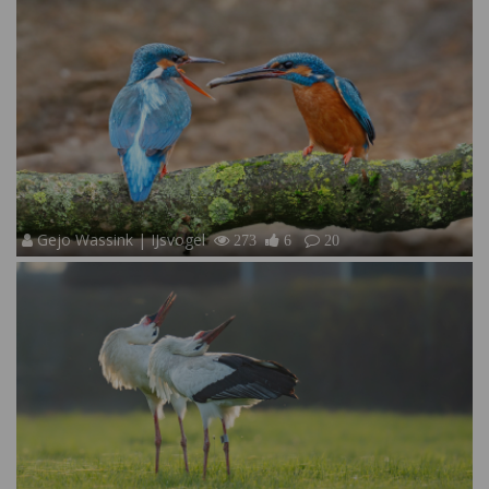
Gejo Wassink | IJsvogel
273
6
20