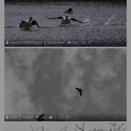
Alex Roetemeijer | Brilduiker
102
18
sieb | Kauw
145
1
20