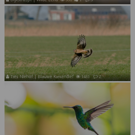
Ties Niehof | Blauwe Kiekendief
1481
2