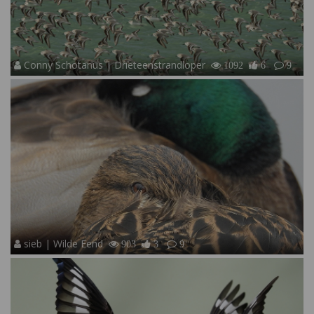
Conny Schotanus | Drieteenstrandloper
1092
6
9
sieb | Wilde Eend
903
3
9