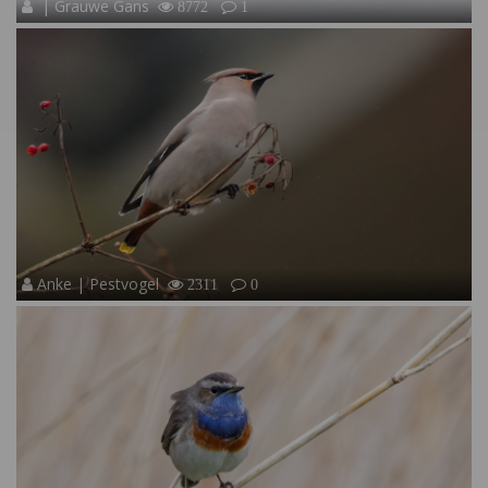
| Grauwe Gans
8772
1
Anke | Pestvogel
2311
0