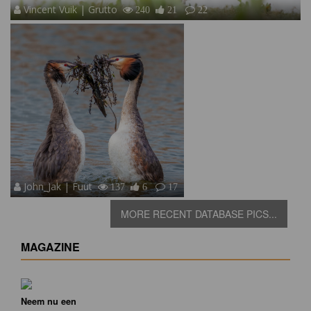
Vincent Vuik | Grutto
240
21
22
John_Jak | Fuut
137
6
17
MORE RECENT DATABASE PICS...
MAGAZINE
Neem nu een