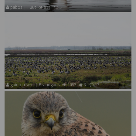
pabos | Fuut
914
3
guido mwm | Brandgans
1057
3
13