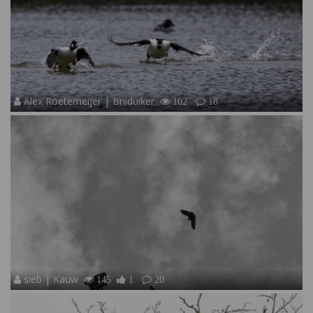
Alex Roetemeijer | Brilduiker
102
18
sieb | Kauw
145
1
20