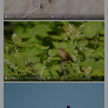
Jan Lohman | Blauwborst
1815
0
Jovanzo | Winterkoning
1313
0