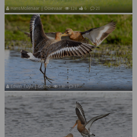
HansMolenaar | Ooievaar
124
6
21
Edwin Tuyn | Grutto
130
17