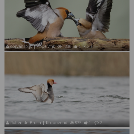
corvanspijk | Appelvink
1236
1
3
Ruben de Bruijn | Krooneend
935
1
2