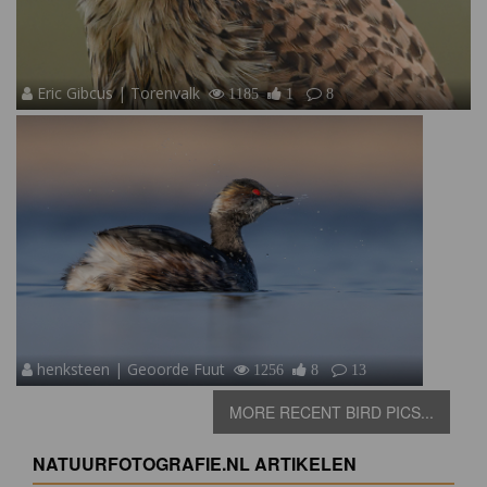
Eric Gibcus | Torenvalk
1185
1
8
henksteen | Geoorde Fuut
1256
8
13
MORE RECENT BIRD PICS...
NATUURFOTOGRAFIE.NL ARTIKELEN