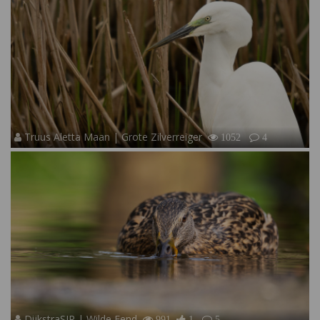
Truus Aletta Maan | Grote Zilverreiger
1052
4
DijkstraSJR | Wilde Eend
991
1
5