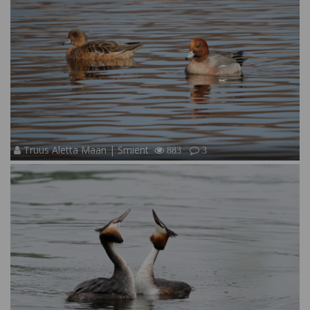
Truus Aletta Maan | Smient
883
3