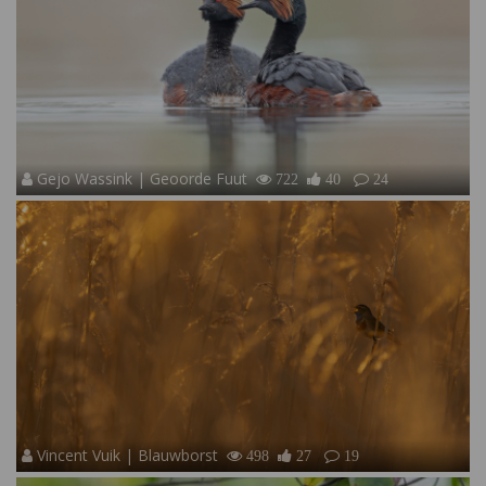
Gejo Wassink | Geoorde Fuut
722
40
24
Vincent Vuik | Blauwborst
498
27
19