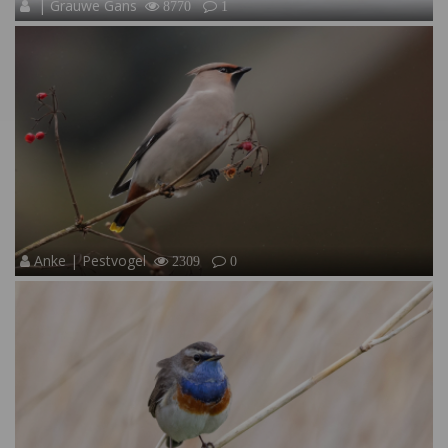
| Grauwe Gans
8770
1
Anke | Pestvogel
2309
0