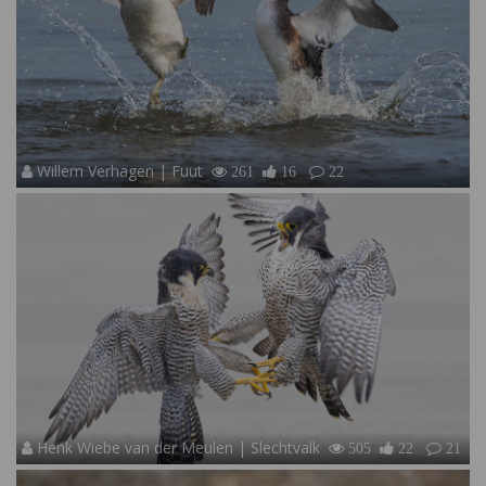
Willem Verhagen | Fuut
261
16
22
Henk Wiebe van der Meulen | Slechtvalk
505
22
21