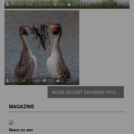
Vincent Vuik | Grutto
240
21
22
John_Jak | Fuut
137
6
17
MORE RECENT DATABASE PICS...
MAGAZINE
Neem nu een