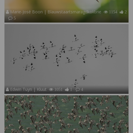
Marie-José Boon | Blauwstaartsmaragdkolibrie
1154
2
5
Edwin Tuyn | Kluut
1051
1
4