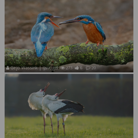
Gejo Wassink | IJsvogel
273
6
20