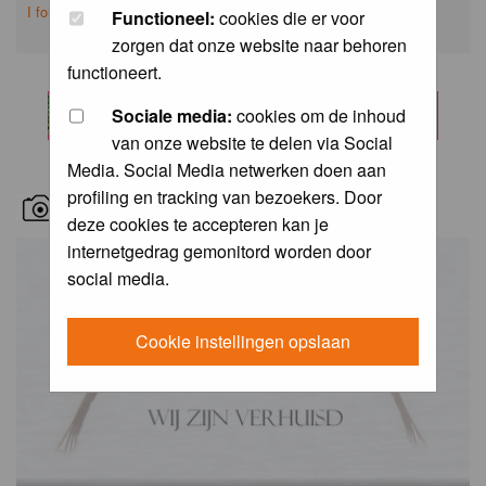
I forgot my password
Functioneel:
cookies die er voor
zorgen dat onze website naar behoren
functioneert.
Sociale media:
cookies om de inhoud
van onze website te delen via Social
Media. Social Media netwerken doen aan
profiling en tracking van bezoekers. Door
RECENT BIRD PICS
deze cookies te accepteren kan je
internetgedrag gemonitord worden door
social media.
Cookie instellingen opslaan