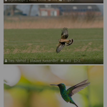
Ties Niehof | Blauwe Kiekendief
1481
2