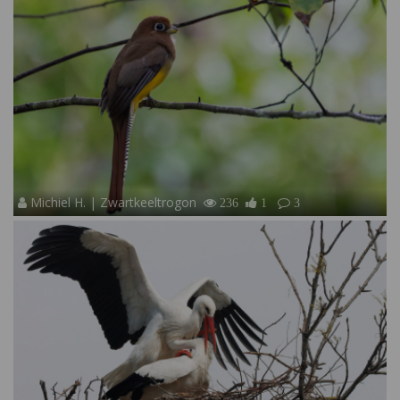
Michiel H. | Zwartkeeltrogon
236
1
3