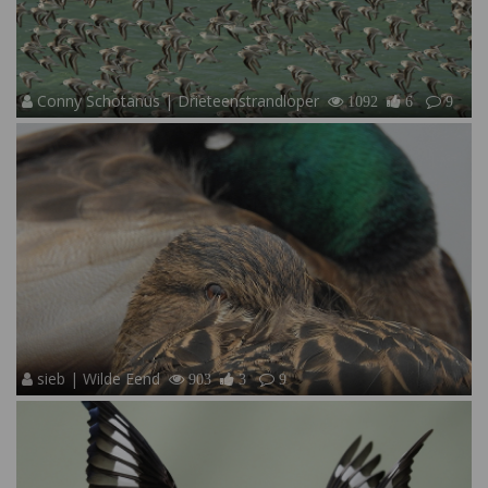
Conny Schotanus | Drieteenstrandloper
1092
6
9
sieb | Wilde Eend
903
3
9