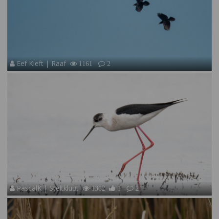
Eef Kieft | Raaf
1161
2
PascalK | Steltkluut
1362
1
2