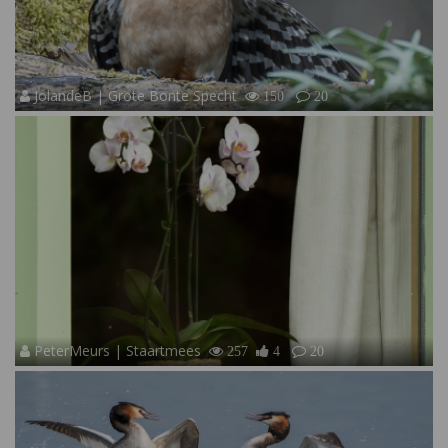
JolandeB | Grote Bonte Specht
150
20
PeterMeurs | Staartmees
257
4
20