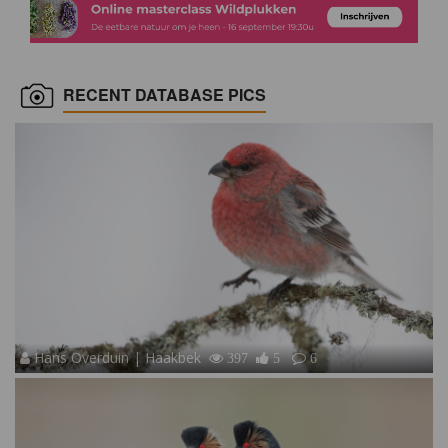
RECENT DATABASE PICS
Hans Overduin | Haakbek
397
5
6