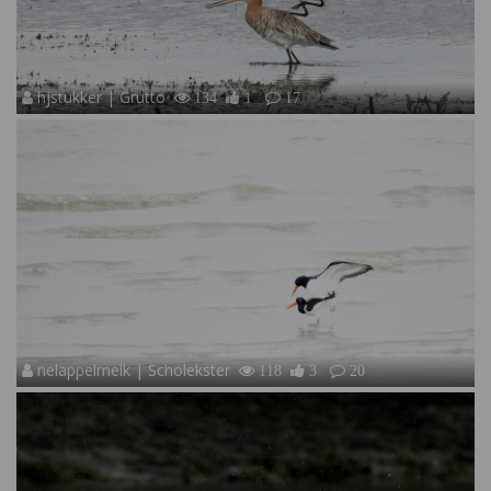
hjstukker | Grutto
134
1
17
nelappelmelk | Scholekster
118
3
20