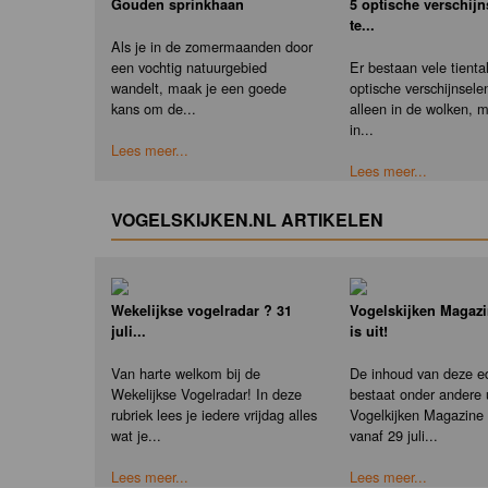
Gouden sprinkhaan
5 optische verschij
te...
Als je in de zomermaanden door
een vochtig natuurgebied
Er bestaan vele tienta
wandelt, maak je een goede
optische verschijnselen
kans om de...
alleen in de wolken, 
in...
Lees meer...
Lees meer...
VOGELSKIJKEN.NL ARTIKELEN
Wekelijkse vogelradar ? 31
Vogelskijken Magazi
juli...
is uit!
Van harte welkom bij de
De inhoud van deze ed
Wekelijkse Vogelradar! In deze
bestaat onder andere u
rubriek lees je iedere vrijdag alles
Vogelkijken Magazine e
wat je...
vanaf 29 juli...
Lees meer...
Lees meer...