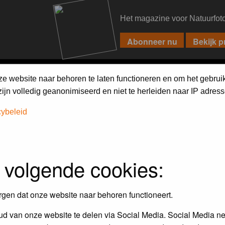
Het magazine voor Natuurfot
PIXPAS
FORUM
MAGAZINE
WEBSHOP
FAQ
SEARCH
ze website naar behoren te laten functioneren en om het gebrui
jn volledig geanonimiseerd en niet te herleiden naar IP adress
cybeleid
 volgende cookies:
rgen dat onze website naar behoren functioneert.
d van onze website te delen via Social Media. Social Media ne