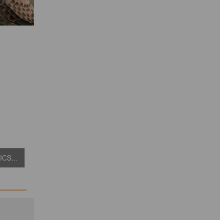
CS...