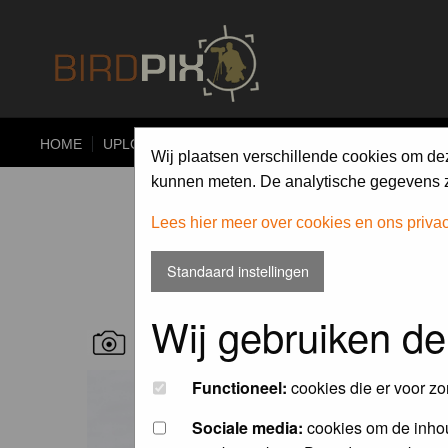
HOME
UPLOAD
ALBUMS
PHOTO COMPETITIONS
Wij plaatsen verschillende cookies om de
kunnen meten. De analytische gegevens zi
Lees hier meer over cookies en ons priva
Standaard instellingen
Wij gebruiken de
RECENT BIRD PICS
Functioneel:
cookies die er voor zo
Sociale media:
cookies om de inhou