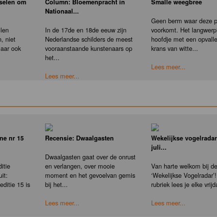
nselen om
Column: Bloemenpracht in
Smalle weegbree
Nationaal...
Geen berm waar deze pl
llen
In de 17de en 18de eeuw zijn
voorkomt. Het langwerp
, niet
Nederlandse schilders de meest
hoofdje met een opvall
maar ook
vooraanstaande kunstenaars op
krans van witte...
het...
Lees meer...
Lees meer...
ne nr 15
Recensie: Dwaalgasten
Wekelijkse vogelradar
juli...
Dwaalgasten gaat over de onrust
itie
en verlangen, over mooie
Van harte welkom bij d
it:
moment en het gevoelvan gemis
‘Wekelijkse Vogelradar’!
ditie 15 is
bij het...
rubriek lees je elke vrijd
Lees meer...
Lees meer...