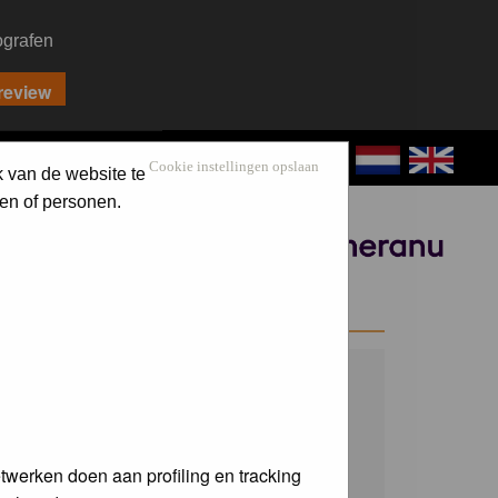
ografen
CONTACT
LOG IN
Cookie instellingen opslaan
k van de website te
en of personen.
Sponsored by
WELCOME GUEST
Username:
Password:
twerken doen aan profiling en tracking