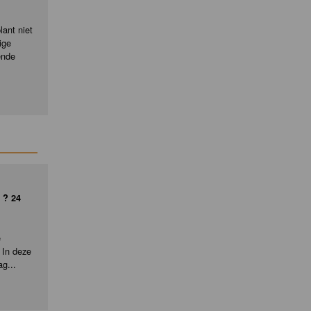
ant niet
ige
ende
 ? 24
e
 In deze
ag...