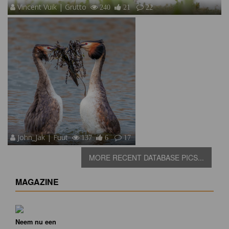
Vincent Vuik | Grutto
240
21
22
John_Jak | Fuut
137
6
17
MORE RECENT DATABASE PICS...
MAGAZINE
Neem nu een