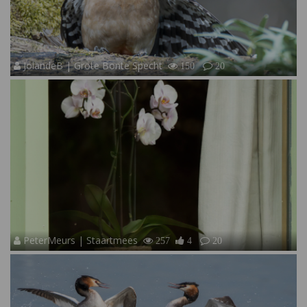
JolandeB | Grote Bonte Specht
150
20
PeterMeurs | Staartmees
257
4
20