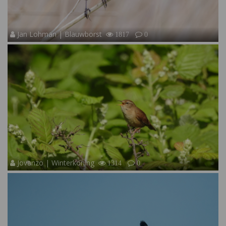
Jan Lohman | Blauwborst
1817
0
Jovanzo | Winterkoning
1314
0