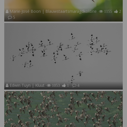
Marie-José Boon | Blauwstaartsmaragdkolibrie
1155
2
5
Edwin Tuyn | Kluut
1053
1
4