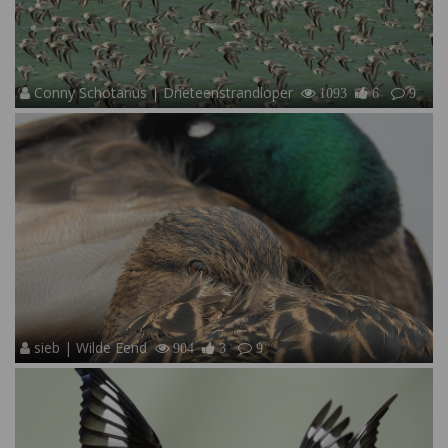
Conny Schotanus | Drieteenstrandloper
1093
6
9
sieb | Wilde Eend
904
3
9