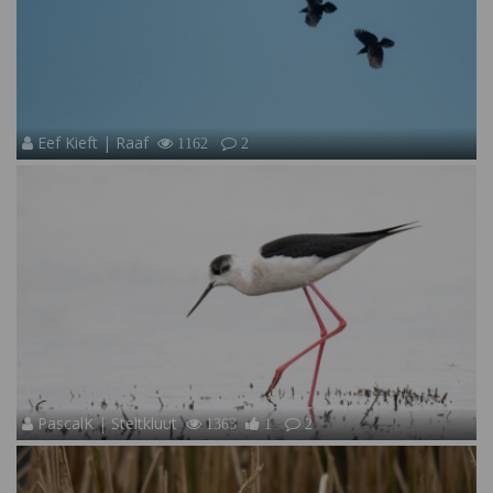
Eef Kieft | Raaf
1162
2
PascalK | Steltkluut
1363
1
2