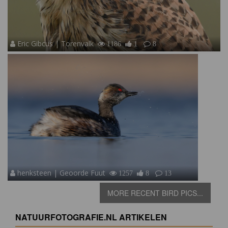
Eric Gibcus | Torenvalk
1186
1
8
henksteen | Geoorde Fuut
1257
8
13
MORE RECENT BIRD PICS...
NATUURFOTOGRAFIE.NL ARTIKELEN