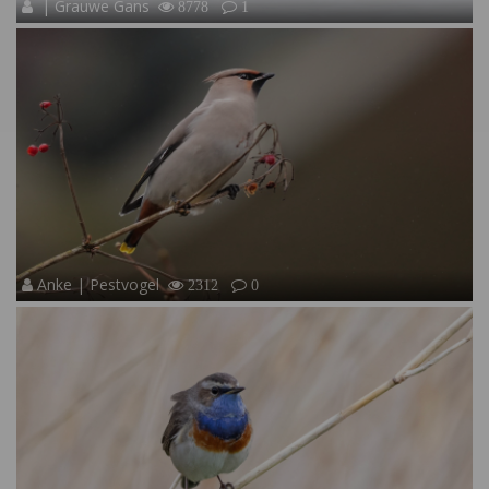
| Grauwe Gans
8778
1
Anke | Pestvogel
2312
0