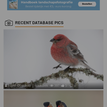
RECENT DATABASE PICS
Hans Overduin | Haakbek
397
5
6