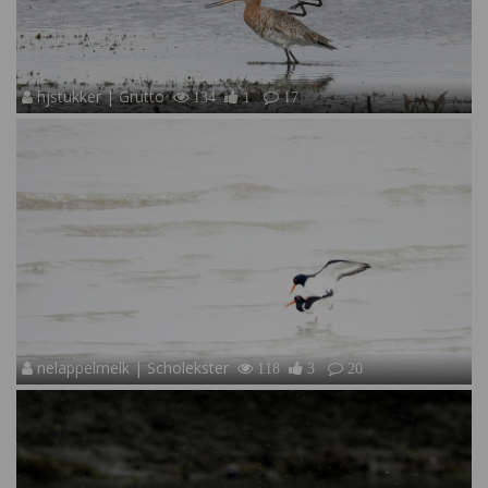
hjstukker | Grutto
134
1
17
nelappelmelk | Scholekster
118
3
20