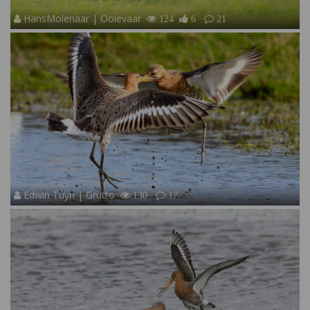
HansMolenaar | Ooievaar
124
6
21
Edwin Tuyn | Grutto
130
17