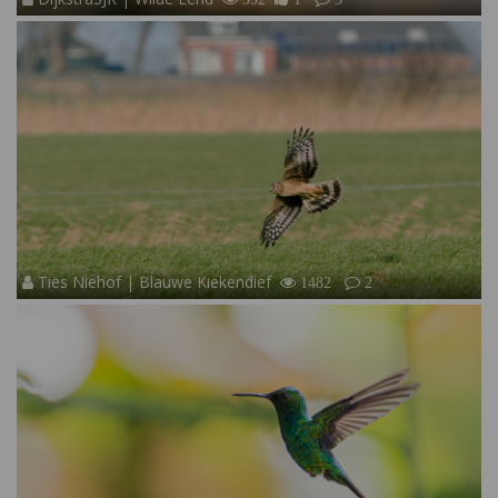
Ties Niehof | Blauwe Kiekendief
1482
2