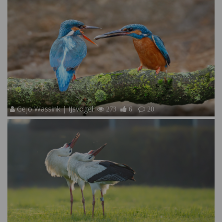
Gejo Wassink | IJsvogel
273
6
20