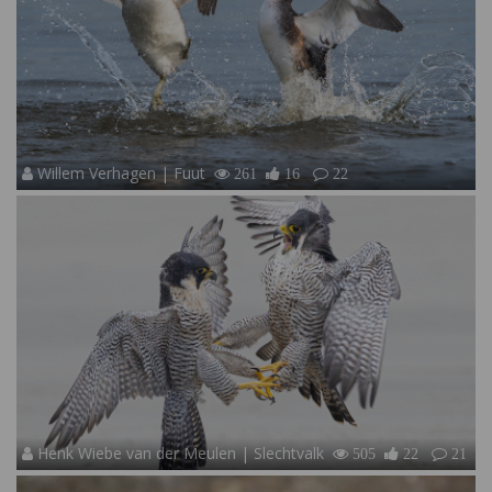
Willem Verhagen | Fuut
261
16
22
Henk Wiebe van der Meulen | Slechtvalk
505
22
21