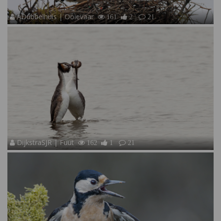
ADubbelhuis | Ooievaar
161
2
21
DijkstraSJR | Fuut
162
1
21