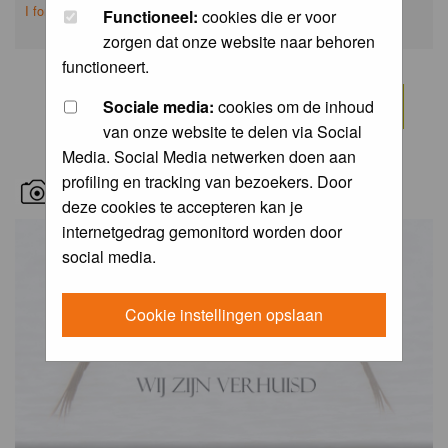
I forgot my password
Functioneel:
cookies die er voor
zorgen dat onze website naar behoren
functioneert.
Sociale media:
cookies om de inhoud
van onze website te delen via Social
Media. Social Media netwerken doen aan
profiling en tracking van bezoekers. Door
RECENT BIRD PICS
deze cookies te accepteren kan je
internetgedrag gemonitord worden door
social media.
Cookie instellingen opslaan