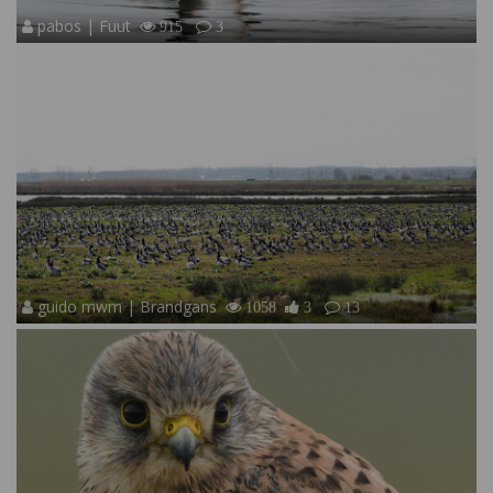
pabos | Fuut
915
3
guido mwm | Brandgans
1058
3
13