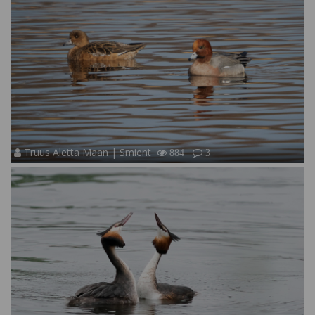
Truus Aletta Maan | Smient
884
3