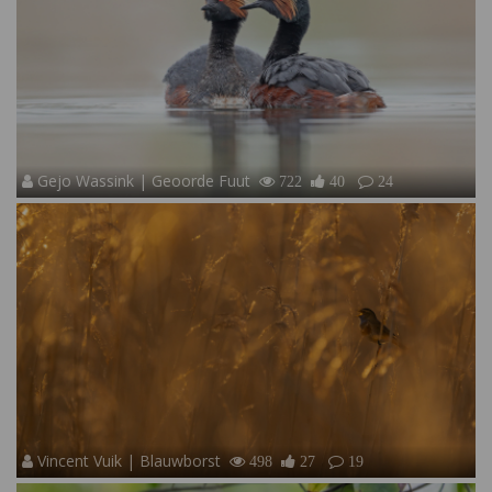
Gejo Wassink | Geoorde Fuut
722
40
24
Vincent Vuik | Blauwborst
498
27
19