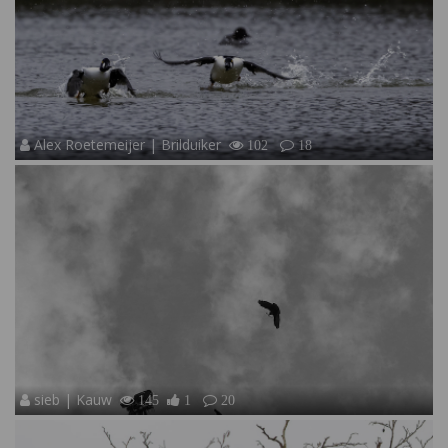
Alex Roetemeijer | Brilduiker
102
18
sieb | Kauw
145
1
20