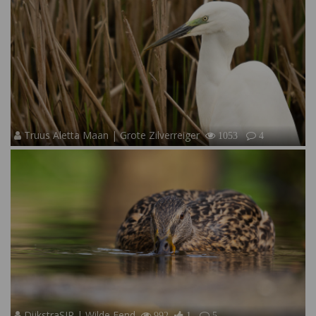
Truus Aletta Maan | Grote Zilverreiger
1053
4
DijkstraSJR | Wilde Eend
992
1
5