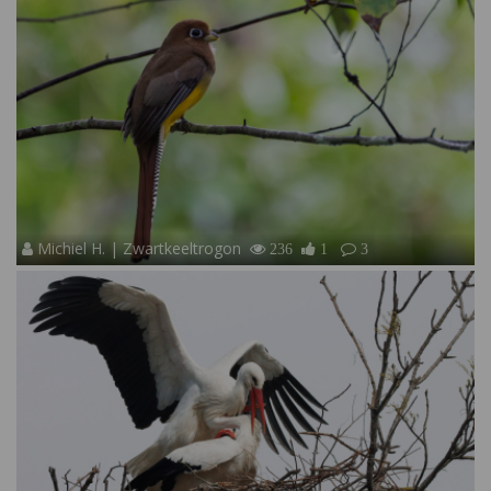
Michiel H. | Zwartkeeltrogon
236
1
3