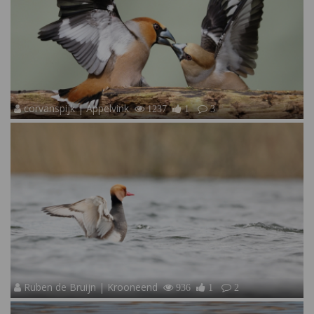
corvanspijk | Appelvink
1237
1
3
Ruben de Bruijn | Krooneend
936
1
2