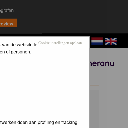
ografen
CONTACT
LOG IN
Cookie instellingen opslaan
k van de website te
en of personen.
Sponsored by
WELCOME GUEST
Username:
Password:
twerken doen aan profiling en tracking