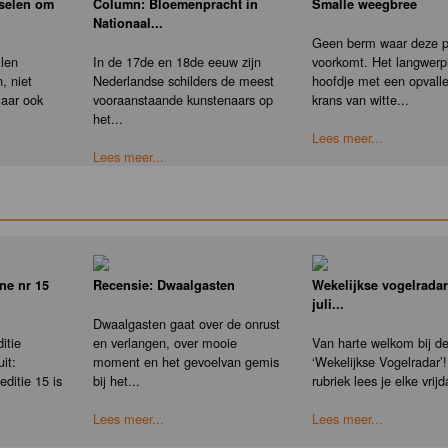
nselen om
Column: Bloemenpracht in
Smalle weegbree
Nationaal...
Geen berm waar deze pl
llen
In de 17de en 18de eeuw zijn
voorkomt. Het langwerp
, niet
Nederlandse schilders de meest
hoofdje met een opvall
maar ook
vooraanstaande kunstenaars op
krans van witte...
het...
Lees meer...
Lees meer...
ne nr 15
Recensie: Dwaalgasten
Wekelijkse vogelradar
juli...
Dwaalgasten gaat over de onrust
itie
en verlangen, over mooie
Van harte welkom bij d
it:
moment en het gevoelvan gemis
‘Wekelijkse Vogelradar’!
ditie 15 is
bij het...
rubriek lees je elke vrijd
Lees meer...
Lees meer...