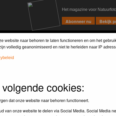
Het magazine voor Natuurfot
PIXPAS
FORUM
MAGAZINE
WEBSHOP
FAQ
SEARCH
ze website naar behoren te laten functioneren en om het gebrui
jn volledig geanonimiseerd en niet te herleiden naar IP adress
cybeleid
 volgende cookies:
rgen dat onze website naar behoren functioneert.
d van onze website te delen via Social Media. Social Media ne