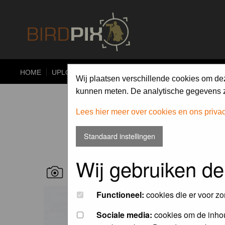
HOME
UPLOAD
ALBUMS
PHOTO COMPETITIONS
Wij plaatsen verschillende cookies om de
kunnen meten. De analytische gegevens zi
Lees hier meer over cookies en ons priva
Standaard instellingen
Wij gebruiken de
RECENT BIRD PICS
Functioneel:
cookies die er voor zo
Sociale media:
cookies om de inhou