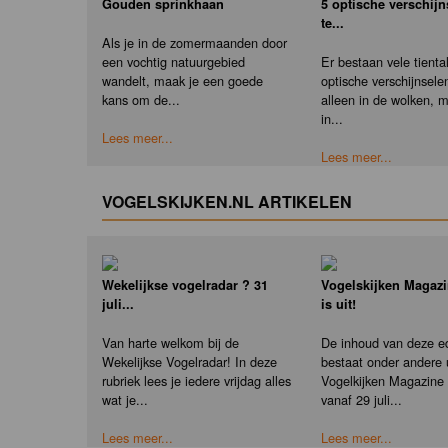
Gouden sprinkhaan
5 optische verschij
te...
Als je in de zomermaanden door
een vochtig natuurgebied
Er bestaan vele tienta
wandelt, maak je een goede
optische verschijnselen
kans om de...
alleen in de wolken, 
in...
Lees meer...
Lees meer...
VOGELSKIJKEN.NL ARTIKELEN
Wekelijkse vogelradar ? 31
Vogelskijken Magazi
juli...
is uit!
Van harte welkom bij de
De inhoud van deze ed
Wekelijkse Vogelradar! In deze
bestaat onder andere u
rubriek lees je iedere vrijdag alles
Vogelkijken Magazine e
wat je...
vanaf 29 juli...
Lees meer...
Lees meer...