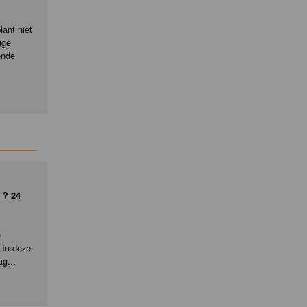
ant niet
ige
ende
 ? 24
e
 In deze
ag...