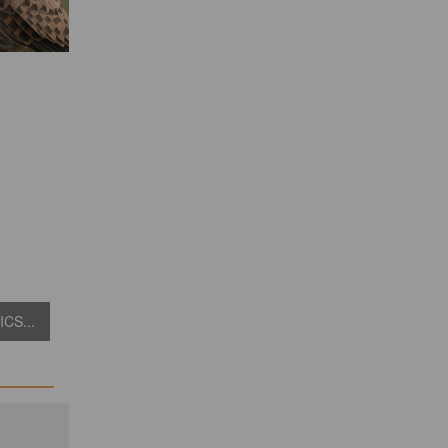
CS...