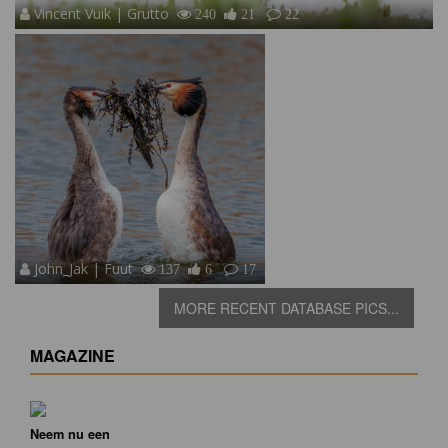
Vincent Vuik | Grutto
240
21
22
John_Jak | Fuut
137
6
17
MORE RECENT DATABASE PICS...
MAGAZINE
Neem nu een