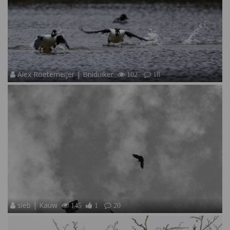
Alex Roetemeijer | Brilduiker
102
18
sieb | Kauw
145
1
20