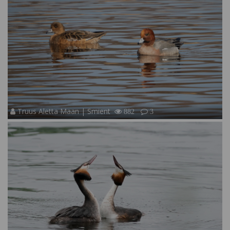
Truus Aletta Maan | Smient
882
3