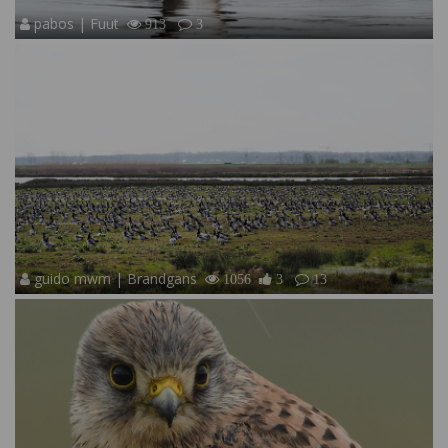
pabos | Fuut
913
3
guido mwm | Brandgans
1056
3
13