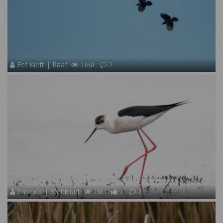
Eef Kieft | Raaf
1160
2
PascalK | Steltkluut
1361
1
2