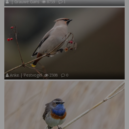
| Grauwe Gans
8759
1
Anke | Pestvogel
2308
0