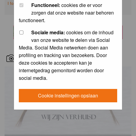
I forgot my password
Functioneel:
cookies die er voor
zorgen dat onze website naar behoren
functioneert.
Sociale media:
cookies om de inhoud
van onze website te delen via Social
Media. Social Media netwerken doen aan
profiling en tracking van bezoekers. Door
RECENT BIRD PICS
deze cookies te accepteren kan je
internetgedrag gemonitord worden door
social media.
Cookie instellingen opslaan