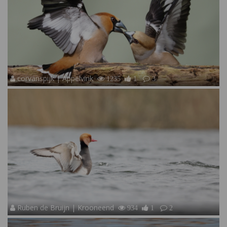
corvanspijk | Appelvink
1235
1
3
Ruben de Bruijn | Krooneend
934
1
2