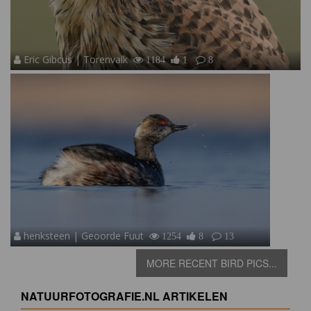
Eric Gibcus | Torenvalk
1184
1
8
henksteen | Geoorde Fuut
1254
8
13
MORE RECENT BIRD PICS...
NATUURFOTOGRAFIE.NL ARTIKELEN