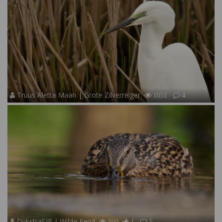
Truus Aletta Maan | Grote Zilverreiger
1051
4
DijkstraSJR | Wilde Eend
990
1
5