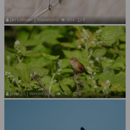
Jan Lohman | Blauwborst
1814
0
Jovanzo | Winterkoning
1311
0