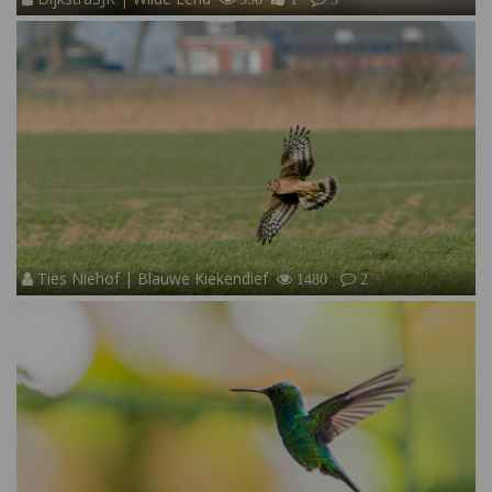
Ties Niehof | Blauwe Kiekendief
1480
2