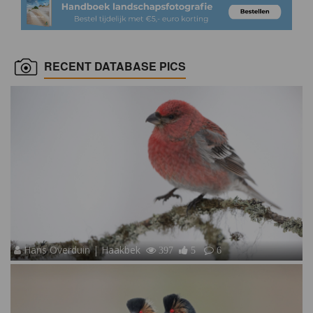
RECENT DATABASE PICS
Hans Overduin | Haakbek
397
5
6