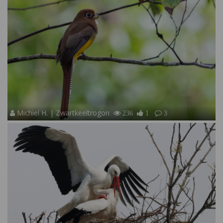
Michiel H. | Zwartkeeltrogon
236
1
3