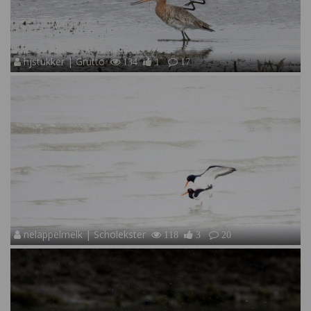
hjstukker | Grutto
134
1
17
nelappelmelk | Scholekster
118
3
20