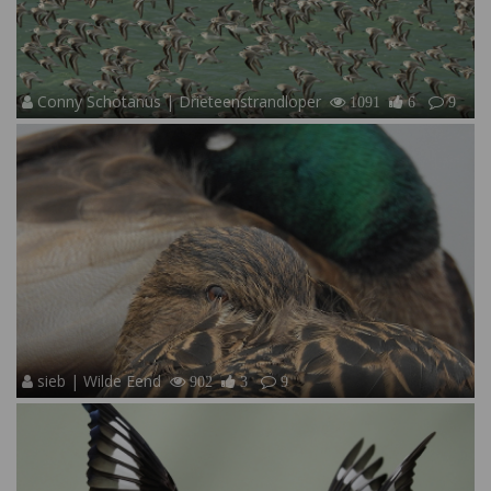
Conny Schotanus | Drieteenstrandloper
1091
6
9
sieb | Wilde Eend
902
3
9