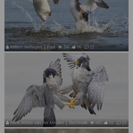
Willem Verhagen | Fuut
260
16
22
Henk Wiebe van der Meulen | Slechtvalk
505
22
21