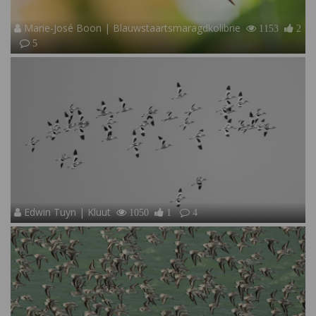
Marie-José Boon | Blauwstaartsmaragdkolibrie
1153
2
5
Edwin Tuyn | Kluut
1050
1
4