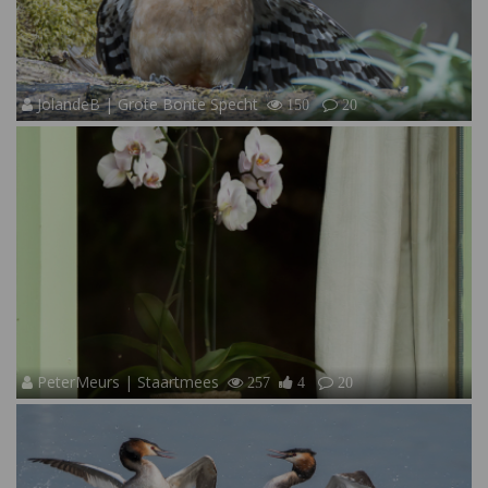
JolandeB | Grote Bonte Specht
150
20
PeterMeurs | Staartmees
257
4
20