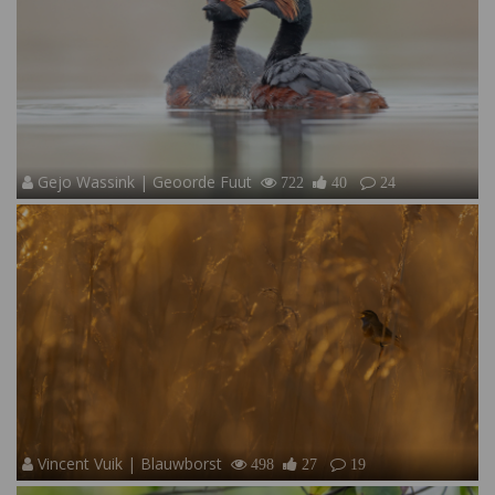
Gejo Wassink | Geoorde Fuut
722
40
24
Vincent Vuik | Blauwborst
498
27
19