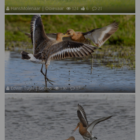
HansMolenaar | Ooievaar
124
6
21
Edwin Tuyn | Grutto
130
17