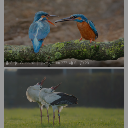
Gejo Wassink | IJsvogel
272
6
20