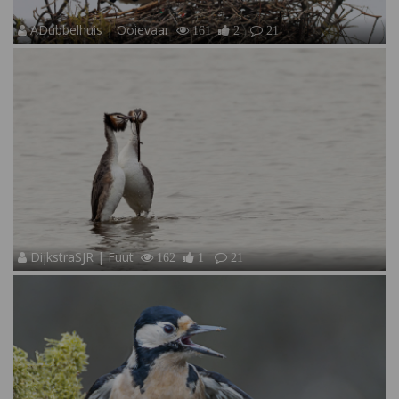
ADubbelhuis | Ooievaar
161
2
21
DijkstraSJR | Fuut
162
1
21