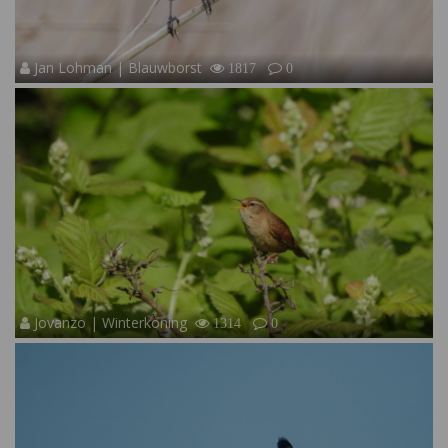
Jan Lohman | Blauwborst
1817
0
Jovanzo | Winterkoning
1314
0