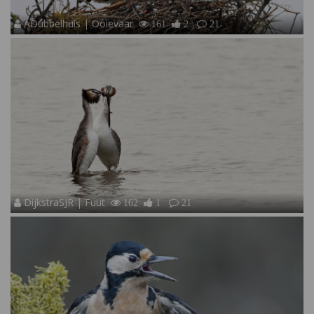
ADubbelhuis | Ooievaar
161
2
21
DijkstraSJR | Fuut
162
1
21