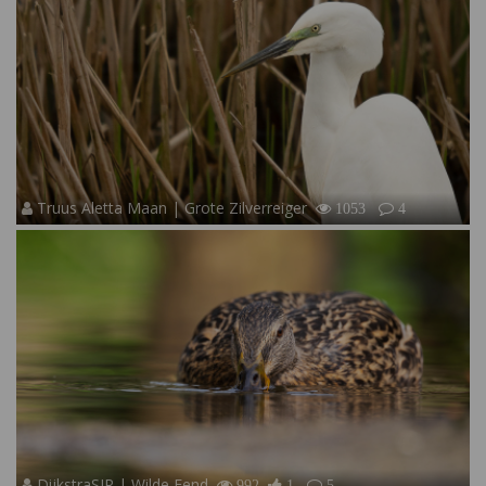
Truus Aletta Maan | Grote Zilverreiger
1053
4
DijkstraSJR | Wilde Eend
992
1
5