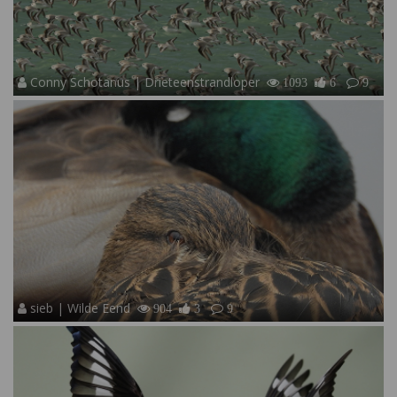
Conny Schotanus | Drieteenstrandloper
1093
6
9
sieb | Wilde Eend
904
3
9