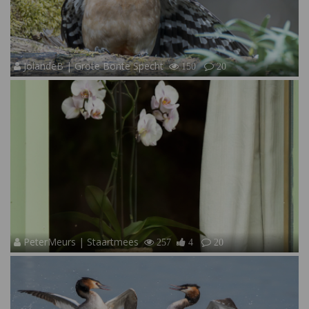
JolandeB | Grote Bonte Specht
150
20
PeterMeurs | Staartmees
257
4
20