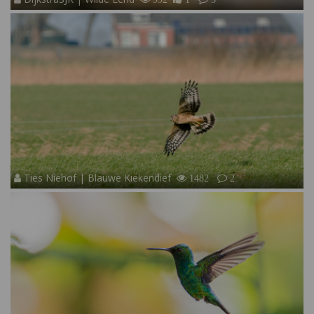
Ties Niehof | Blauwe Kiekendief
1482
2