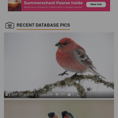
RECENT DATABASE PICS
Hans Overduin | Haakbek
397
5
6