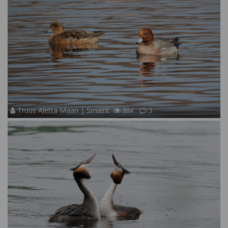
Truus Aletta Maan | Smient
884
3