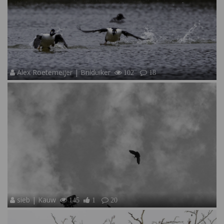
Alex Roetemeijer | Brilduiker
102
18
sieb | Kauw
145
1
20