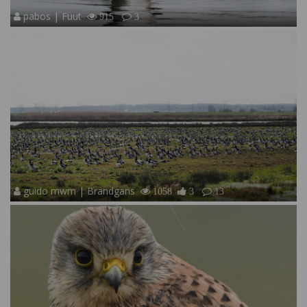
pabos | Fuut
915
3
guido mwm | Brandgans
1058
3
13