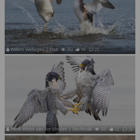
Willem Verhagen | Fuut
261
16
22
Henk Wiebe van der Meulen | Slechtvalk
505
22
21