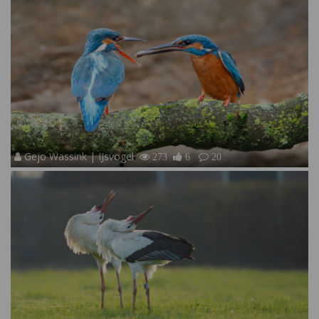
Gejo Wassink | IJsvogel
273
6
20