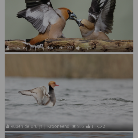
corvanspijk | Appelvink
1237
1
3
Ruben de Bruijn | Krooneend
936
1
2