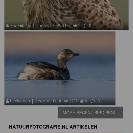
Eric Gibcus | Torenvalk
1186
1
8
henksteen | Geoorde Fuut
1257
8
13
MORE RECENT BIRD PICS...
NATUURFOTOGRAFIE.NL ARTIKELEN