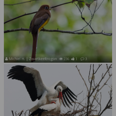
Michiel H. | Zwartkeeltrogon
236
1
3