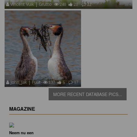
Vincent Vuik | Grutto
240
21
22
John_Jak | Fuut
137
6
17
MORE RECENT DATABASE PICS...
MAGAZINE
Neem nu een