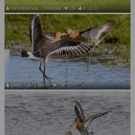
HansMolenaar | Ooievaar
124
6
21
Edwin Tuyn | Grutto
130
17