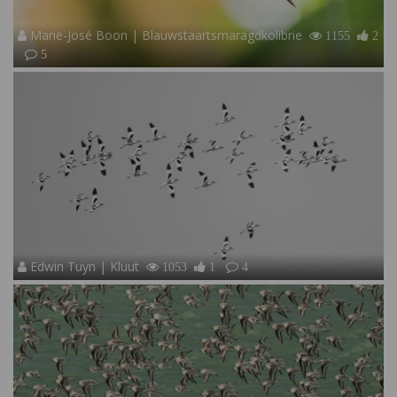
Marie-José Boon | Blauwstaartsmaragdkolibrie
1155
2
5
Edwin Tuyn | Kluut
1053
1
4