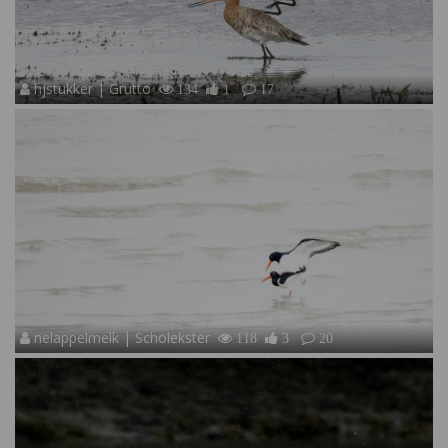
hjstukker | Grutto
134
1
17
nelappelmelk | Scholekster
118
3
20