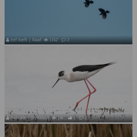
Eef Kieft | Raaf
1162
2
PascalK | Steltkluut
1363
1
2