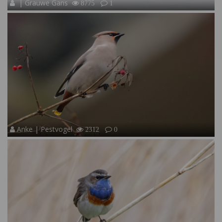
| Grauwe Gans
8775
1
Anke | Pestvogel
2312
0