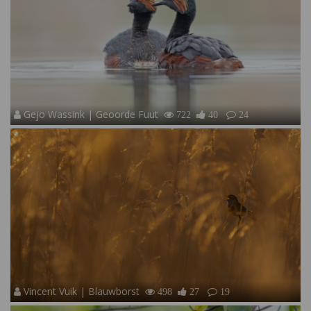
Gejo Wassink | Geoorde Fuut
722
40
24
Vincent Vuik | Blauwborst
498
27
19