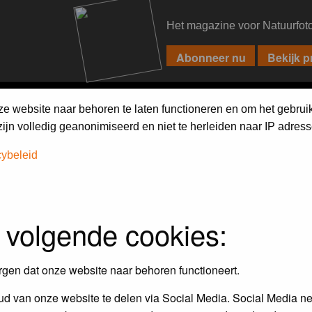
Het magazine voor Natuurfot
PIXPAS
FORUM
MAGAZINE
WEBSHOP
FAQ
SEARCH
ze website naar behoren te laten functioneren en om het gebrui
jn volledig geanonimiseerd en niet te herleiden naar IP adress
cybeleid
 volgende cookies:
rgen dat onze website naar behoren functioneert.
d van onze website te delen via Social Media. Social Media ne