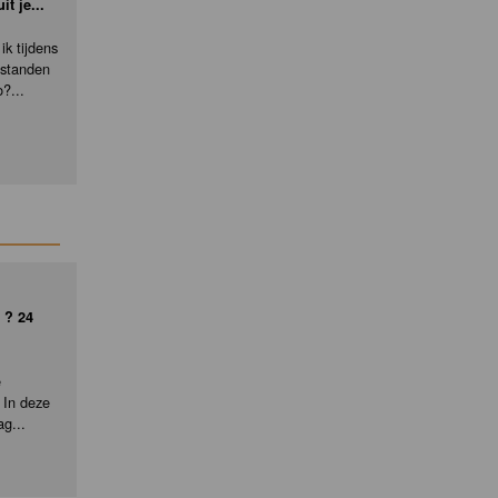
it je...
ik tijdens
fstanden
o?...
 ? 24
e
 In deze
ag...