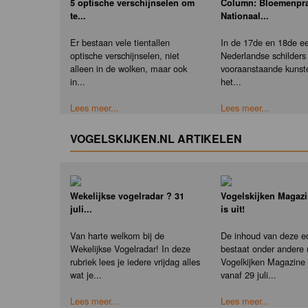
5 optische verschijnselen om
Column: Bloemenpra
te...
Nationaal...
Er bestaan vele tientallen
In de 17de en 18de ee
optische verschijnselen, niet
Nederlandse schilder
alleen in de wolken, maar ook
vooraanstaande kunst
in...
het...
Lees meer...
Lees meer...
VOGELSKIJKEN.NL ARTIKELEN
Wekelijkse vogelradar ? 31
Vogelskijken Magazi
juli...
is uit!
Van harte welkom bij de
De inhoud van deze ed
Wekelijkse Vogelradar! In deze
bestaat onder andere u
rubriek lees je iedere vrijdag alles
Vogelkijken Magazine e
wat je...
vanaf 29 juli...
Lees meer...
Lees meer...