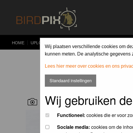
HOME
UPLOAD
ALBUMS
PHOTO COMPETITIONS
Wij plaatsen verschillende cookies om de
kunnen meten. De analytische gegevens zi
Lees hier meer over cookies en ons priva
Standaard instellingen
Wij gebruiken de
RECENT BIRD PICS
Functioneel:
cookies die er voor zo
Sociale media:
cookies om de inhou