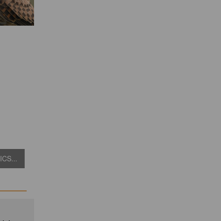
CS...