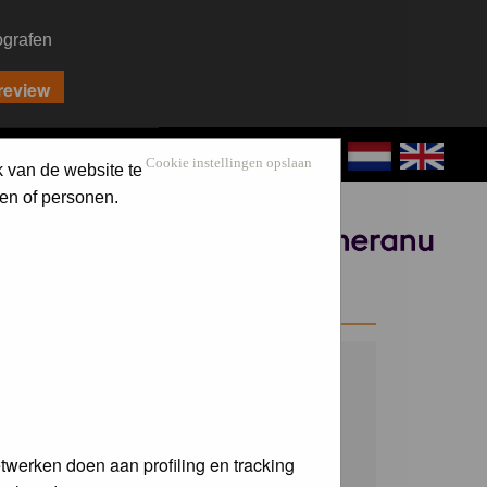
ografen
CONTACT
LOG IN
Cookie instellingen opslaan
k van de website te
en of personen.
Sponsored by
WELCOME GUEST
Username:
Password:
twerken doen aan profiling en tracking