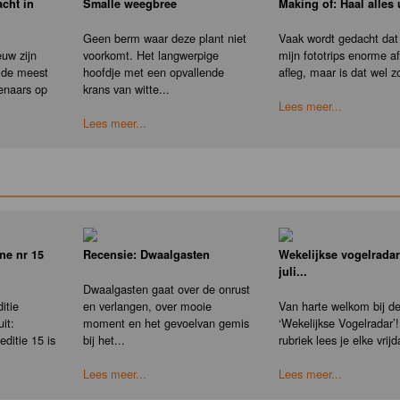
cht in
Smalle weegbree
Making of: Haal alles u
Geen berm waar deze plant niet
Vaak wordt gedacht dat 
uw zijn
voorkomt. Het langwerpige
mijn fototrips enorme a
s de meest
hoofdje met een opvallende
afleg, maar is dat wel z
enaars op
krans van witte...
Lees meer...
Lees meer...
ne nr 15
Recensie: Dwaalgasten
Wekelijkse vogelradar
juli...
Dwaalgasten gaat over de onrust
itie
en verlangen, over mooie
Van harte welkom bij d
it:
moment en het gevoelvan gemis
‘Wekelijkse Vogelradar’!
ditie 15 is
bij het...
rubriek lees je elke vrijd
Lees meer...
Lees meer...