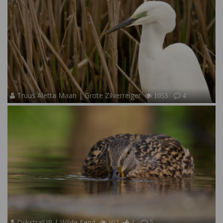
Truus Aletta Maan | Grote Zilverreiger
1053
4
DijkstraSJR | Wilde Eend
992
1
5