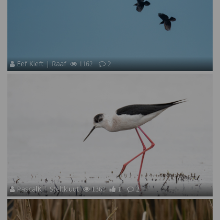
Eef Kieft | Raaf
1162
2
PascalK | Steltkluut
1363
1
2