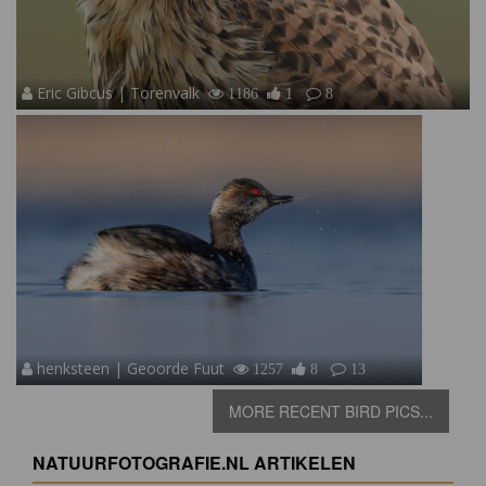
Eric Gibcus | Torenvalk
1186
1
8
henksteen | Geoorde Fuut
1257
8
13
MORE RECENT BIRD PICS...
NATUURFOTOGRAFIE.NL ARTIKELEN