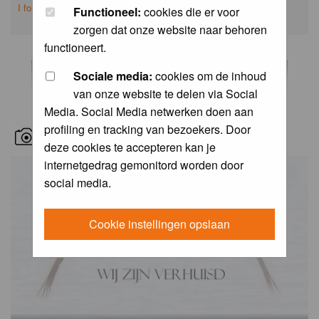
I forgot my password
Functioneel:
cookies die er voor
zorgen dat onze website naar behoren
functioneert.
Sociale media:
cookies om de inhoud
van onze website te delen via Social
Media. Social Media netwerken doen aan
profiling en tracking van bezoekers. Door
RECENT BIRD PICS
deze cookies te accepteren kan je
internetgedrag gemonitord worden door
social media.
Cookie instellingen opslaan