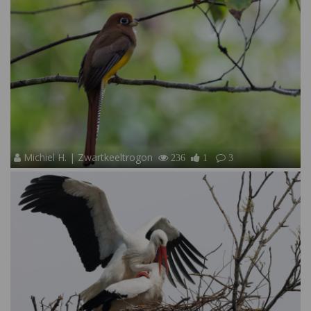
Michiel H. | Zwartkeeltrogon
236
1
3