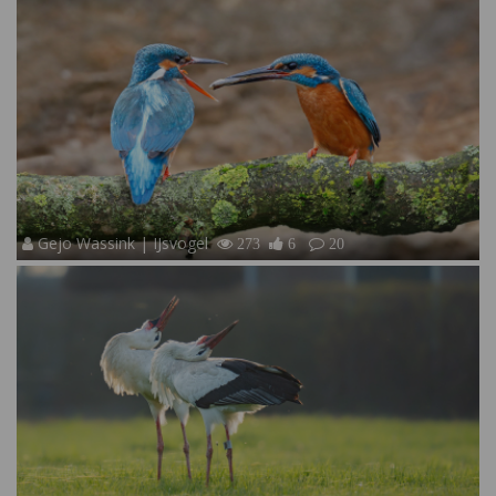
Gejo Wassink | IJsvogel
273
6
20