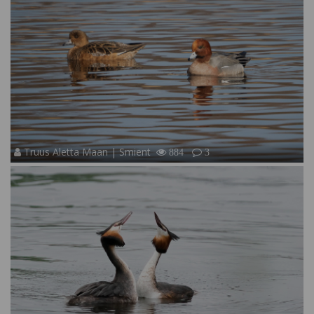
Truus Aletta Maan | Smient
884
3