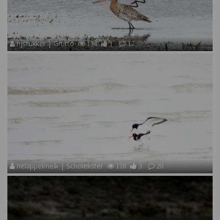
hjstukker | Grutto
134
1
17
nelappelmelk | Scholekster
118
3
20