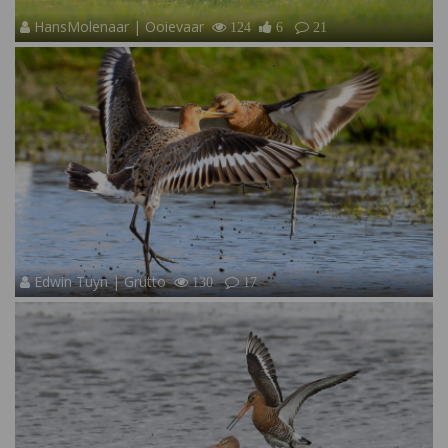
HansMolenaar | Ooievaar
124
6
21
Edwin Tuyn | Grutto
130
17