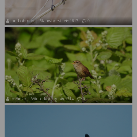
Jan Lohman | Blauwborst
1817
0
Jovanzo | Winterkoning
1314
0