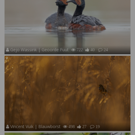
Gejo Wassink | Geoorde Fuut
722
40
24
Vincent Vuik | Blauwborst
498
27
19