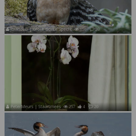
JolandeB | Grote Bonte Specht
150
20
PeterMeurs | Staartmees
257
4
20