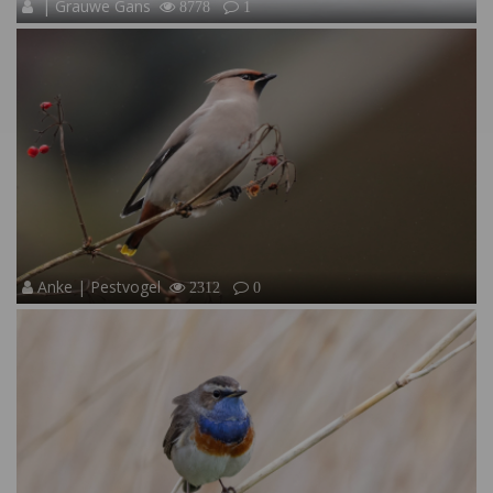
| Grauwe Gans
8778
1
Anke | Pestvogel
2312
0