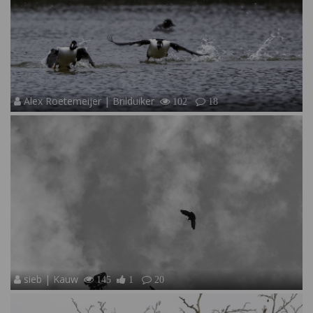
Alex Roetemeijer | Brilduiker
102
18
sieb | Kauw
145
1
20