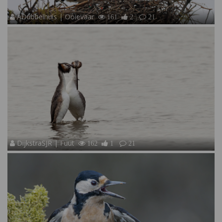
ADubbelhuis | Ooievaar
161
2
21
DijkstraSJR | Fuut
162
1
21