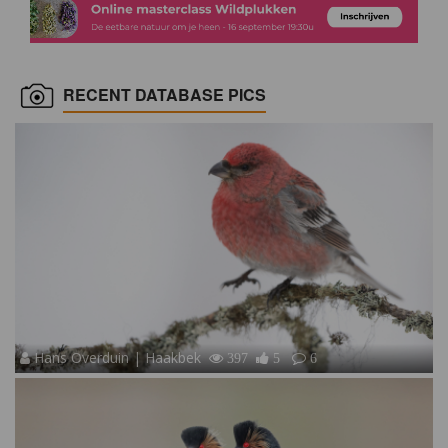
RECENT DATABASE PICS
Hans Overduin | Haakbek
397
5
6