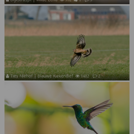
Ties Niehof | Blauwe Kiekendief
1482
2