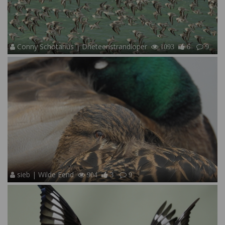
Conny Schotanus | Drieteenstrandloper
1093
6
9
sieb | Wilde Eend
904
3
9