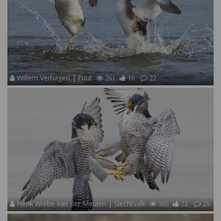
Willem Verhagen | Fuut
261
16
22
Henk Wiebe van der Meulen | Slechtvalk
505
22
21