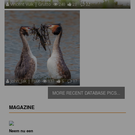
Vincent Vuik | Grutto
240
21
22
John_Jak | Fuut
137
6
17
MORE RECENT DATABASE PICS...
MAGAZINE
Neem nu een