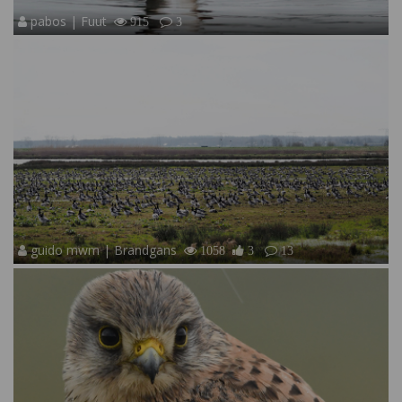
pabos | Fuut
915
3
guido mwm | Brandgans
1058
3
13