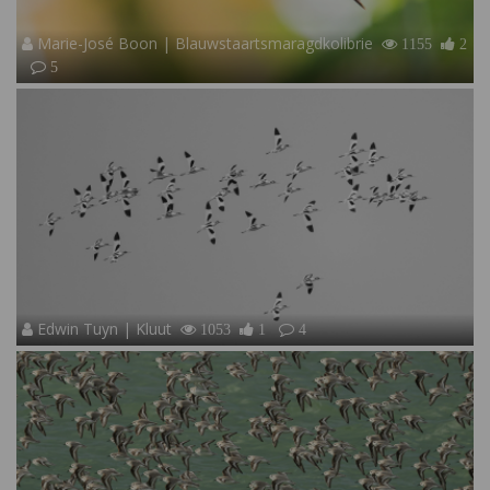
Marie-José Boon | Blauwstaartsmaragdkolibrie
1155
2
5
Edwin Tuyn | Kluut
1053
1
4