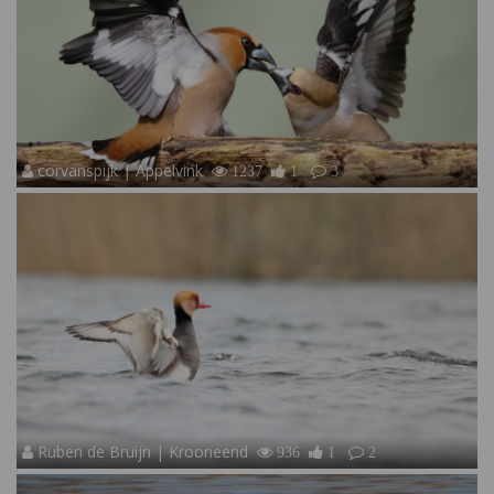
corvanspijk | Appelvink
1237
1
3
Ruben de Bruijn | Krooneend
936
1
2