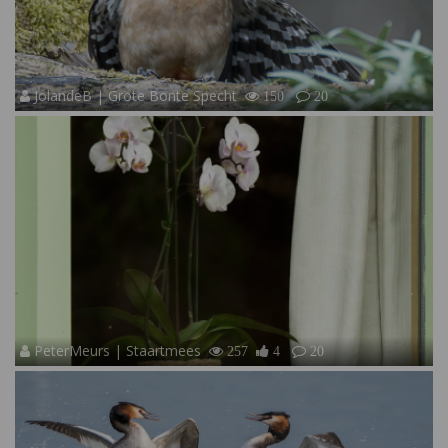
JolandeB | Grote Bonte Specht
150
20
PeterMeurs | Staartmees
257
4
20