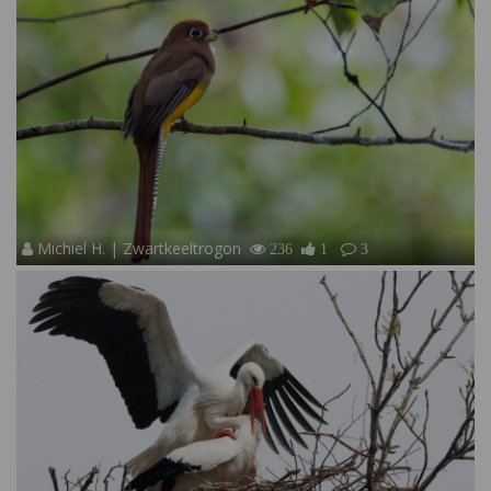
Michiel H. | Zwartkeeltrogon
236
1
3