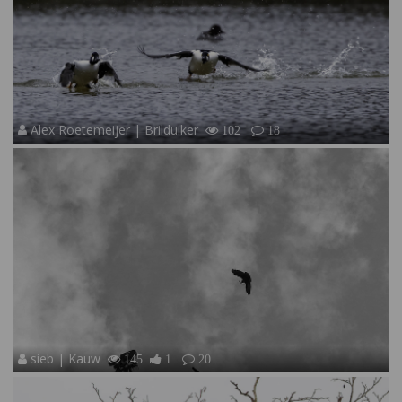
Alex Roetemeijer | Brilduiker
102
18
sieb | Kauw
145
1
20