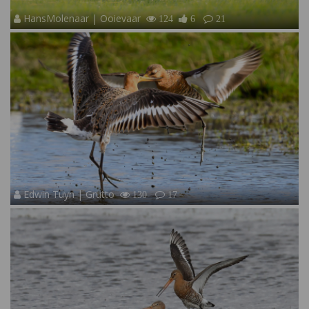
HansMolenaar | Ooievaar
124
6
21
Edwin Tuyn | Grutto
130
17