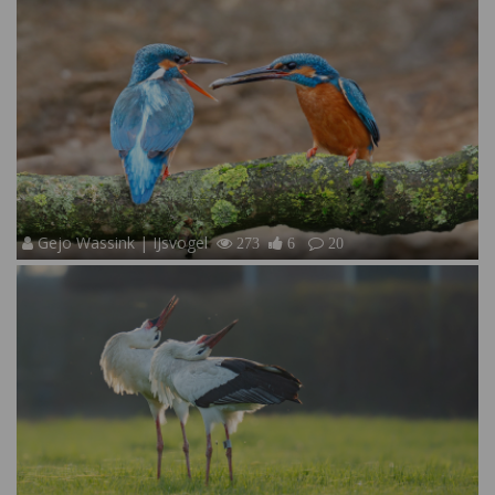
Gejo Wassink | IJsvogel
273
6
20