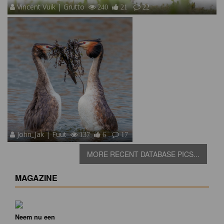
Vincent Vuik | Grutto
240
21
22
John_Jak | Fuut
137
6
17
MORE RECENT DATABASE PICS...
MAGAZINE
Neem nu een