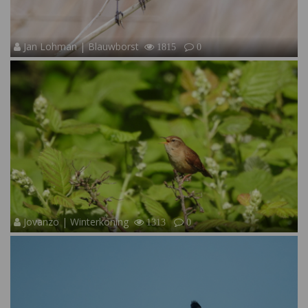
Jan Lohman | Blauwborst
1815
0
Jovanzo | Winterkoning
1313
0