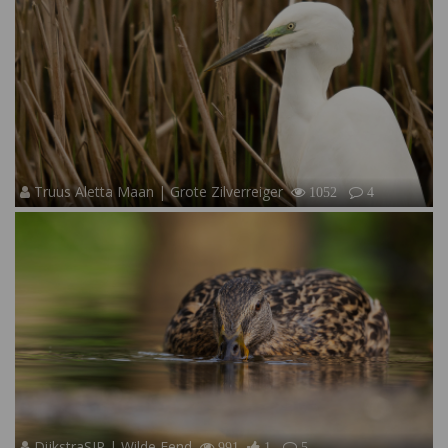
Truus Aletta Maan | Grote Zilverreiger
1052
4
DijkstraSJR | Wilde Eend
991
1
5