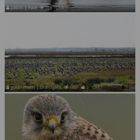
pabos | Fuut
914
3
guido mwm | Brandgans
1057
3
13