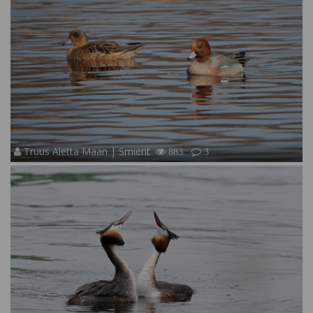
Truus Aletta Maan | Smient
883
3