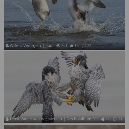
Willem Verhagen | Fuut
261
16
22
Henk Wiebe van der Meulen | Slechtvalk
505
22
21