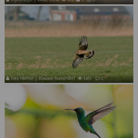
Ties Niehof | Blauwe Kiekendief
1481
2