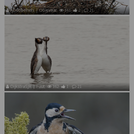
ADubbelhuis | Ooievaar
161
2
21
DijkstraSJR | Fuut
162
1
21