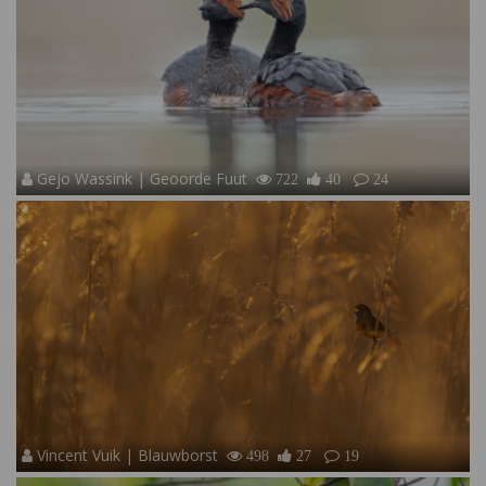
Gejo Wassink | Geoorde Fuut
722
40
24
Vincent Vuik | Blauwborst
498
27
19