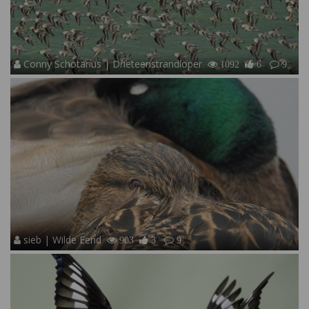
Conny Schotanus | Drieteenstrandloper
1092
6
9
sieb | Wilde Eend
903
3
9