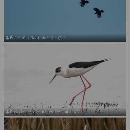
Eef Kieft | Raaf
1161
2
PascalK | Steltkluut
1362
1
2