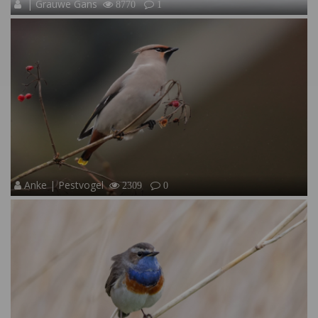
| Grauwe Gans
8770
1
Anke | Pestvogel
2309
0