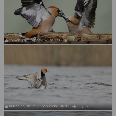
corvanspijk | Appelvink
1236
1
3
Ruben de Bruijn | Krooneend
935
1
2