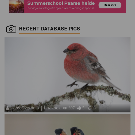
RECENT DATABASE PICS
Hans Overduin | Haakbek
397
5
6