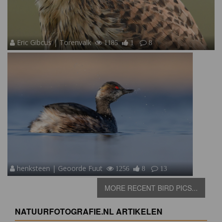
Eric Gibcus | Torenvalk
1185
1
8
henksteen | Geoorde Fuut
1256
8
13
MORE RECENT BIRD PICS...
NATUURFOTOGRAFIE.NL ARTIKELEN