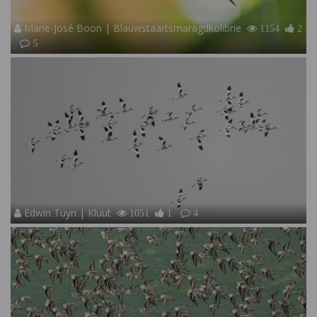
Marie-José Boon | Blauwstaartsmaragdkolibrie
1154
2
5
Edwin Tuyn | Kluut
1051
1
4