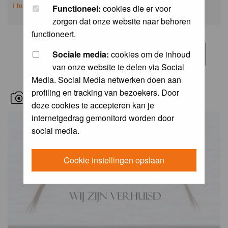
I forgot my password
Functioneel:
cookies die er voor
zorgen dat onze website naar behoren
functioneert.
Sociale media:
cookies om de inhoud
van onze website te delen via Social
Media. Social Media netwerken doen aan
profiling en tracking van bezoekers. Door
RECENT BIRD PICS
deze cookies te accepteren kan je
internetgedrag gemonitord worden door
social media.
Cookie instellingen opslaan