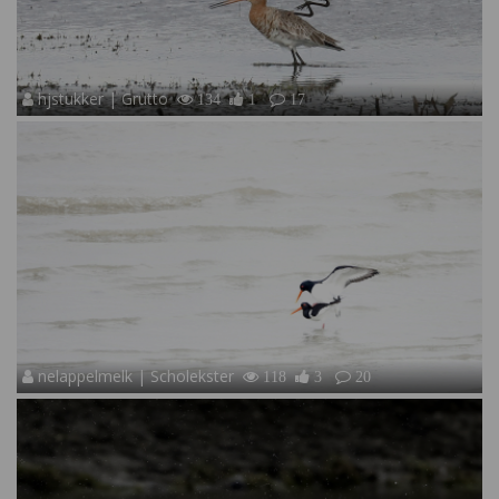
hjstukker | Grutto
134
1
17
nelappelmelk | Scholekster
118
3
20