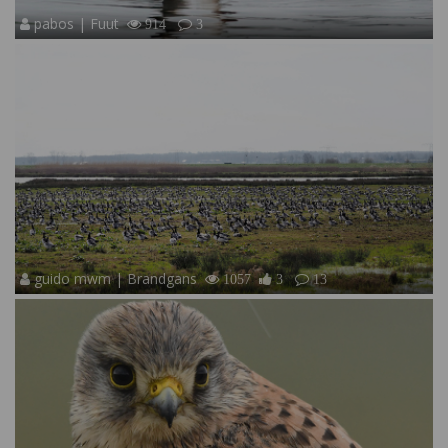
pabos | Fuut
914
3
guido mwm | Brandgans
1057
3
13