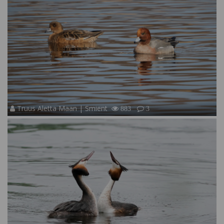
Truus Aletta Maan | Smient
883
3