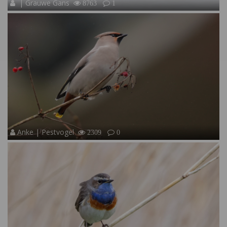
| Grauwe Gans
8763
1
Anke | Pestvogel
2309
0