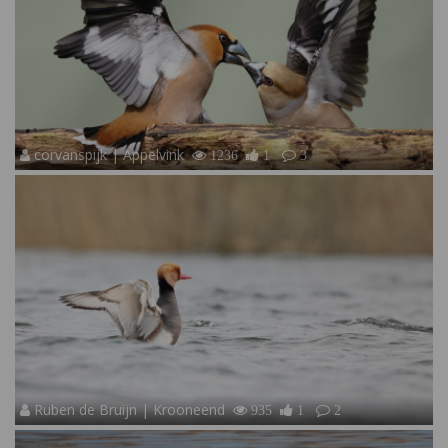
corvanspijk | Appelvink
1236
1
3
Ruben de Bruijn | Krooneend
935
1
2