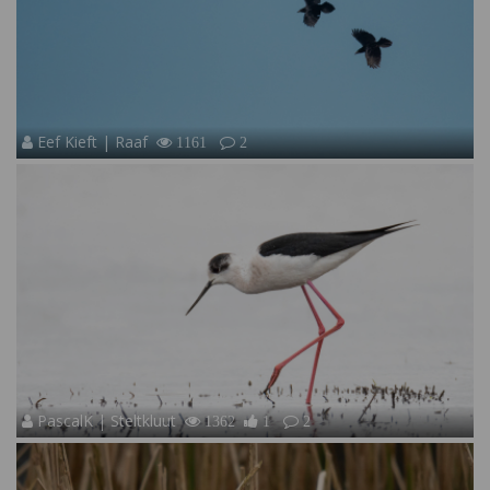
Eef Kieft | Raaf
1161
2
PascalK | Steltkluut
1362
1
2