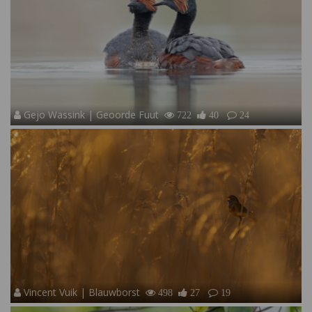
Gejo Wassink | Geoorde Fuut
722
40
24
Vincent Vuik | Blauwborst
498
27
19