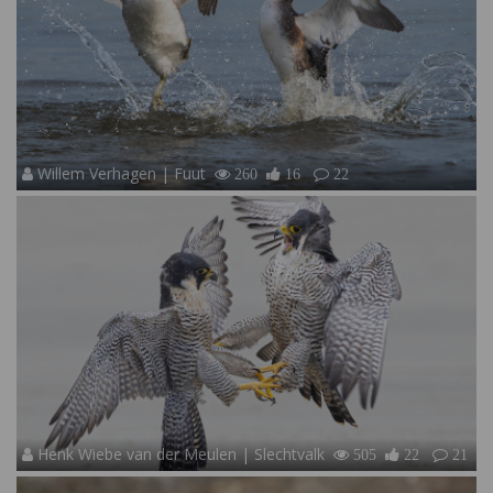
Willem Verhagen | Fuut
260
16
22
Henk Wiebe van der Meulen | Slechtvalk
505
22
21