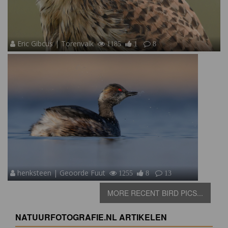
Eric Gibcus | Torenvalk
1185
1
8
henksteen | Geoorde Fuut
1255
8
13
MORE RECENT BIRD PICS...
NATUURFOTOGRAFIE.NL ARTIKELEN