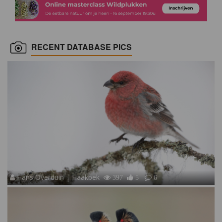
RECENT DATABASE PICS
Hans Overduin | Haakbek
397
5
6