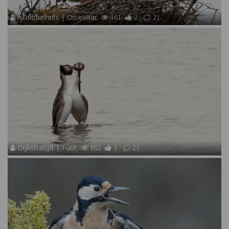
ADubbelhuis | Ooievaar
161
2
21
DijkstraSJR | Fuut
162
1
21