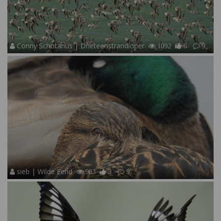
Conny Schotanus | Drieteenstrandloper
1092
6
9
sieb | Wilde Eend
903
3
9