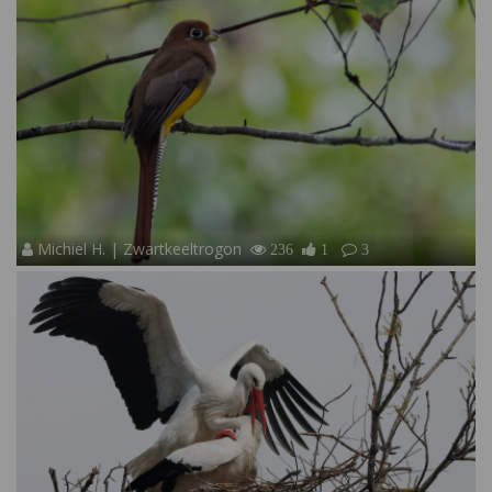
Michiel H. | Zwartkeeltrogon
236
1
3