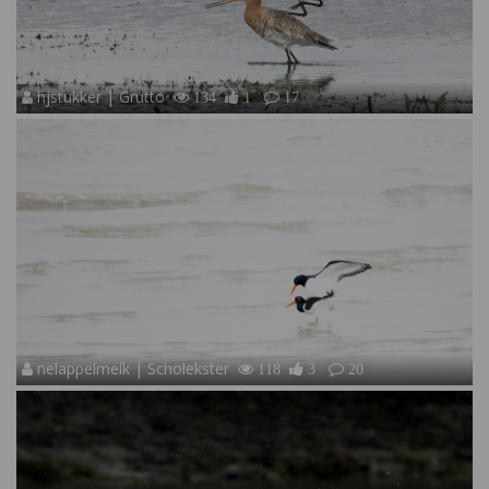
hjstukker | Grutto
134
1
17
nelappelmelk | Scholekster
118
3
20