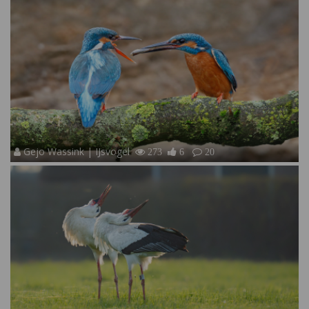
Gejo Wassink | IJsvogel
273
6
20