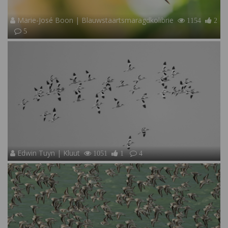
Marie-José Boon | Blauwstaartsmaragdkolibrie
1154
2
5
Edwin Tuyn | Kluut
1051
1
4