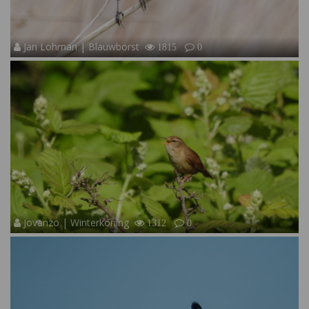
Jan Lohman | Blauwborst
1815
0
Jovanzo | Winterkoning
1312
0