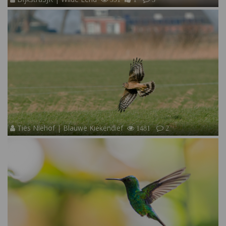
Ties Niehof | Blauwe Kiekendief
1481
2