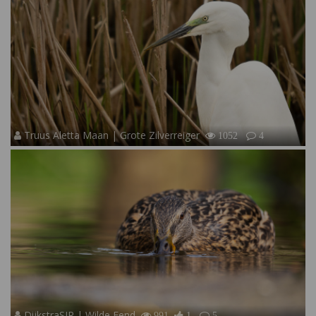
Truus Aletta Maan | Grote Zilverreiger
1052
4
DijkstraSJR | Wilde Eend
991
1
5