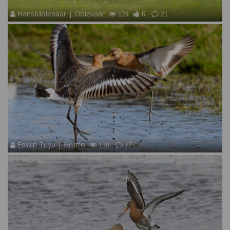
HansMolenaar | Ooievaar
124
6
21
Edwin Tuyn | Grutto
130
17