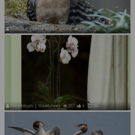
JolandeB | Grote Bonte Specht
150
20
PeterMeurs | Staartmees
257
4
20