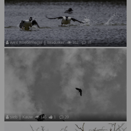
Alex Roetemeijer | Brilduiker
102
18
sieb | Kauw
145
1
20