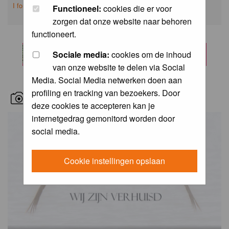
I forgot my password
Functioneel:
cookies die er voor
zorgen dat onze website naar behoren
functioneert.
Sociale media:
cookies om de inhoud
van onze website te delen via Social
Media. Social Media netwerken doen aan
profiling en tracking van bezoekers. Door
RECENT BIRD PICS
deze cookies te accepteren kan je
internetgedrag gemonitord worden door
social media.
Cookie instellingen opslaan