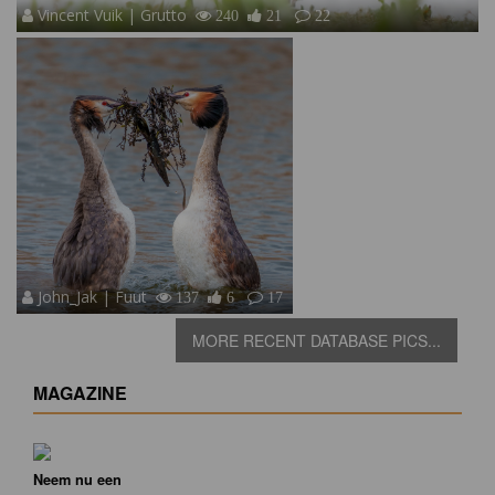
Vincent Vuik | Grutto
240
21
22
John_Jak | Fuut
137
6
17
MORE RECENT DATABASE PICS...
MAGAZINE
Neem nu een