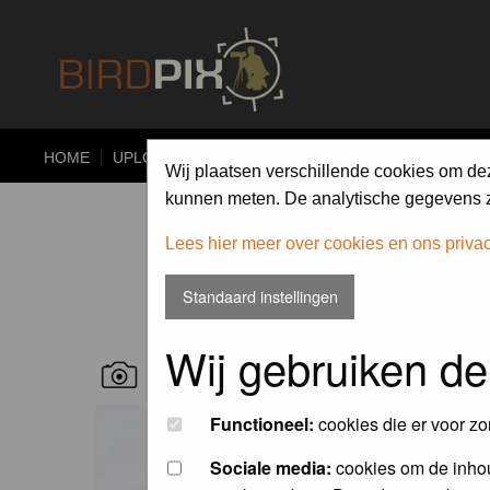
HOME
UPLOAD
ALBUMS
PHOTO COMPETITIONS
Wij plaatsen verschillende cookies om de
kunnen meten. De analytische gegevens zi
Lees hier meer over cookies en ons priva
Standaard instellingen
Wij gebruiken de
RECENT BIRD PICS
Functioneel:
cookies die er voor zo
Sociale media:
cookies om de inhou