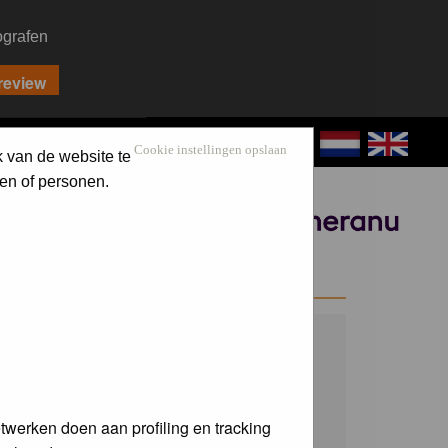
ografen
CONTACT
LOG IN
Cookie instellingen opslaan
k van de website te
en of personen.
Sponsored by
WELCOME GUEST
Username:
Password:
twerken doen aan profiling en tracking