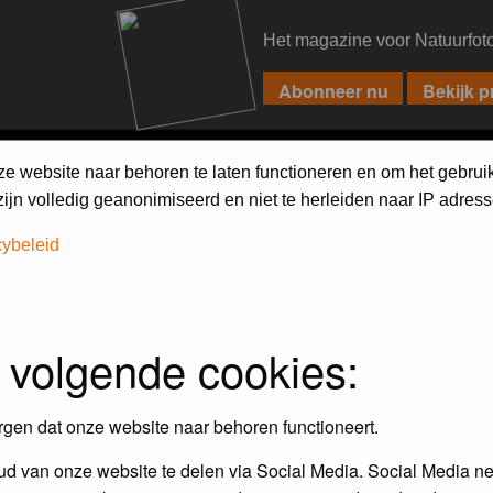
Het magazine voor Natuurfot
PIXPAS
FORUM
MAGAZINE
WEBSHOP
FAQ
SEARCH
ze website naar behoren te laten functioneren en om het gebrui
jn volledig geanonimiseerd en niet te herleiden naar IP adress
cybeleid
 volgende cookies:
rgen dat onze website naar behoren functioneert.
d van onze website te delen via Social Media. Social Media ne