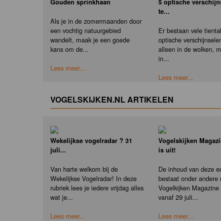
Gouden sprinkhaan
5 optische verschij
te...
Als je in de zomermaanden door
een vochtig natuurgebied
Er bestaan vele tienta
wandelt, maak je een goede
optische verschijnselen
kans om de...
alleen in de wolken, 
in...
Lees meer...
Lees meer...
VOGELSKIJKEN.NL ARTIKELEN
Wekelijkse vogelradar ? 31
Vogelskijken Magazi
juli...
is uit!
Van harte welkom bij de
De inhoud van deze ed
Wekelijkse Vogelradar! In deze
bestaat onder andere u
rubriek lees je iedere vrijdag alles
Vogelkijken Magazine e
wat je...
vanaf 29 juli...
Lees meer...
Lees meer...