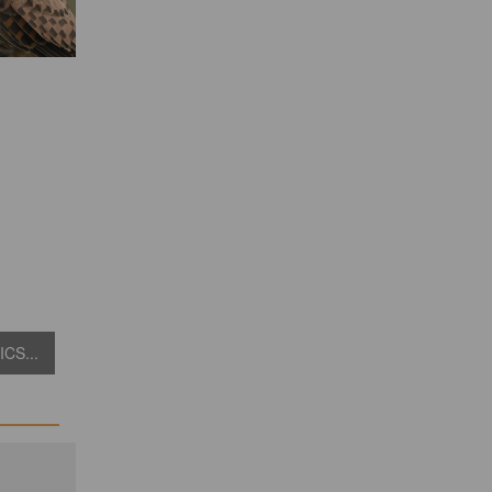
CS...