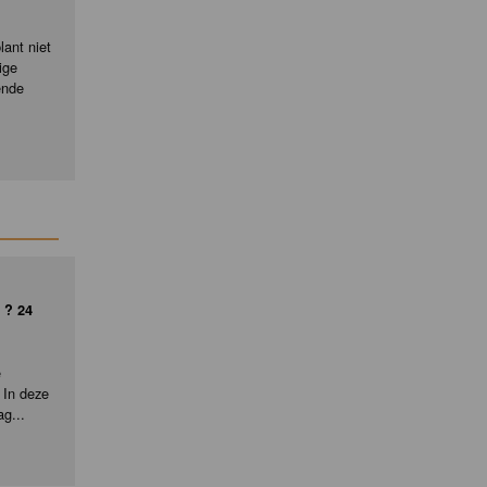
ant niet
ige
ende
 ? 24
e
 In deze
ag...