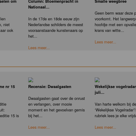
nselen om
Column: Bloemenpracht in
Smalle weegbree
Nationaal...
Geen berm waar deze pl
llen
In de 17de en 18de eeuw zijn
voorkomt. Het langwerp
, niet
Nederlandse schilders de meest
hoofdje met een opvall
maar ook
vooraanstaande kunstenaars op
krans van witte...
het...
Lees meer...
Lees meer...
ne nr 15
Recensie: Dwaalgasten
Wekelijkse vogelradar
juli...
Dwaalgasten gaat over de onrust
itie
en verlangen, over mooie
Van harte welkom bij d
it:
moment en het gevoelvan gemis
‘Wekelijkse Vogelradar’!
ditie 15 is
bij het...
rubriek lees je elke vrijd
Lees meer...
Lees meer...