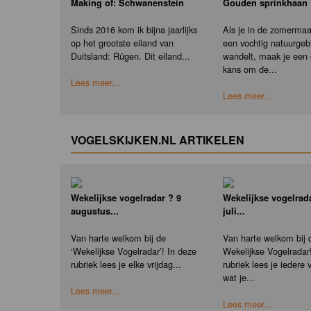
Making of: Schwanenstein
Gouden sprinkhaan
Sinds 2016 kom ik bijna jaarlijks
Als je in de zomerma
op het grootste eiland van
een vochtig natuurgeb
Duitsland: Rügen. Dit eiland...
wandelt, maak je een
kans om de...
Lees meer...
Lees meer...
VOGELSKIJKEN.NL ARTIKELEN
Wekelijkse vogelradar ? 9
Wekelijkse vogelrad
augustus...
juli...
Van harte welkom bij de
Van harte welkom bij 
‘Wekelijkse Vogelradar’! In deze
Wekelijkse Vogelradar
rubriek lees je elke vrijdag...
rubriek lees je iedere v
wat je...
Lees meer...
Lees meer...