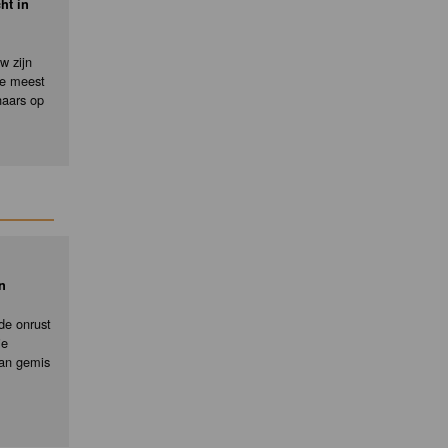
ht in
w zijn
de meest
naars op
n
de onrust
ie
an gemis