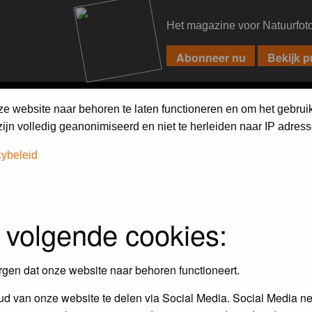
Het magazine voor Natuurfot
PIXPAS
FORUM
MAGAZINE
WEBSHOP
FAQ
SEARCH
ze website naar behoren te laten functioneren en om het gebrui
jn volledig geanonimiseerd en niet te herleiden naar IP adress
cybeleid
 volgende cookies:
rgen dat onze website naar behoren functioneert.
d van onze website te delen via Social Media. Social Media ne