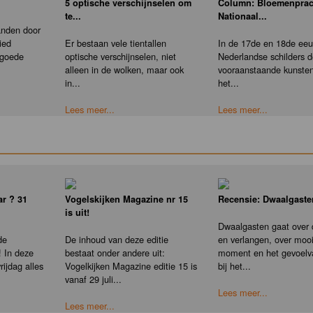
5 optische verschijnselen om
Column: Bloemenprac
te...
Nationaal...
anden door
ied
Er bestaan vele tientallen
In de 17de en 18de eeu
 goede
optische verschijnselen, niet
Nederlandse schilders 
alleen in de wolken, maar ook
vooraanstaande kunste
in...
het...
Lees meer...
Lees meer...
ar ? 31
Vogelskijken Magazine nr 15
Recensie: Dwaalgaste
is uit!
Dwaalgasten gaat over 
de
De inhoud van deze editie
en verlangen, over moo
! In deze
bestaat onder andere uit:
moment en het gevoelv
rijdag alles
Vogelkijken Magazine editie 15 is
bij het...
vanaf 29 juli...
Lees meer...
Lees meer...