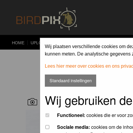
HOME
UPLOAD
ALBUMS
PHOTO COMPETITIONS
Wij plaatsen verschillende cookies om de
kunnen meten. De analytische gegevens zi
Lees hier meer over cookies en ons priva
Standaard instellingen
Wij gebruiken de
RECENT BIRD PICS
Functioneel:
cookies die er voor zo
Sociale media:
cookies om de inhou