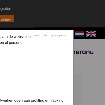
ografen
CONTACT
LOG IN
Cookie instellingen opslaan
k van de website te
en of personen.
Sponsored by
WELCOME GUEST
Username:
Password:
twerken doen aan profiling en tracking