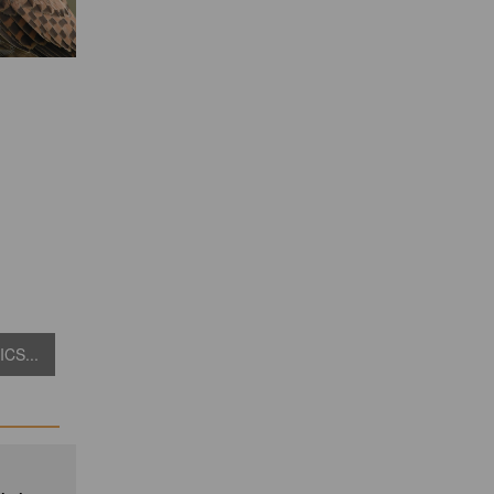
CS...