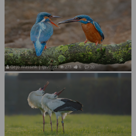
Gejo Wassink | IJsvogel
273
6
20