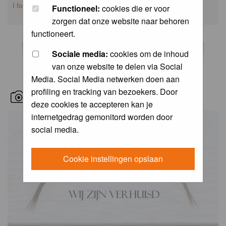
I forgot my password
Functioneel:
cookies die er voor
zorgen dat onze website naar behoren
functioneert.
Sociale media:
cookies om de inhoud
van onze website te delen via Social
Media. Social Media netwerken doen aan
profiling en tracking van bezoekers. Door
RECENT BIRD PICS
deze cookies te accepteren kan je
internetgedrag gemonitord worden door
social media.
Cookie instellingen opslaan