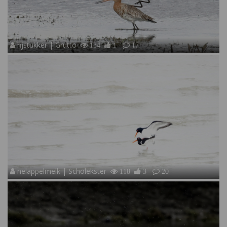
hjstukker | Grutto
134
1
17
nelappelmelk | Scholekster
118
3
20