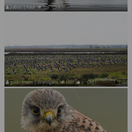
pabos | Fuut
914
3
guido mwm | Brandgans
1057
3
13