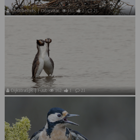
ADubbelhuis | Ooievaar
161
2
21
DijkstraSJR | Fuut
162
1
21