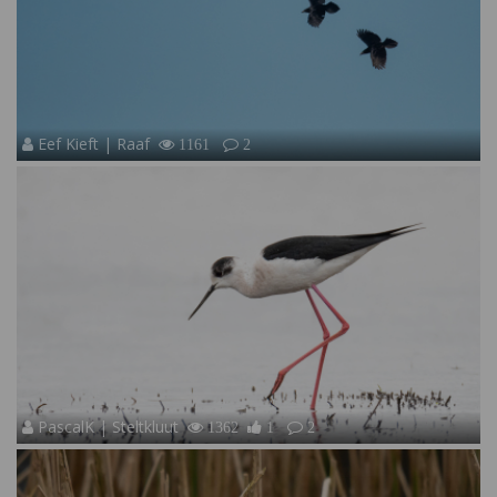
Eef Kieft | Raaf
1161
2
PascalK | Steltkluut
1362
1
2