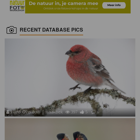
RECENT DATABASE PICS
Hans Overduin | Haakbek
397
5
6