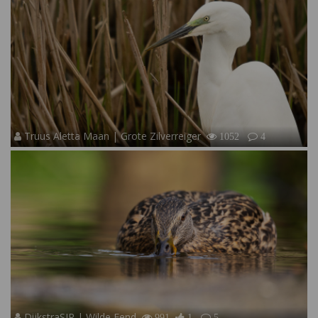
Truus Aletta Maan | Grote Zilverreiger
1052
4
DijkstraSJR | Wilde Eend
991
1
5