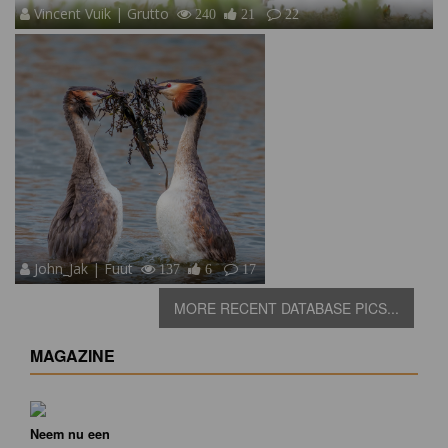
Vincent Vuik | Grutto
240
21
22
John_Jak | Fuut
137
6
17
MORE RECENT DATABASE PICS...
MAGAZINE
Neem nu een