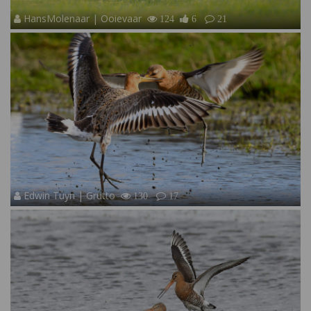
HansMolenaar | Ooievaar
124
6
21
Edwin Tuyn | Grutto
130
17