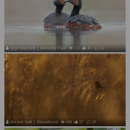
Gejo Wassink | Geoorde Fuut
722
40
24
Vincent Vuik | Blauwborst
498
27
19