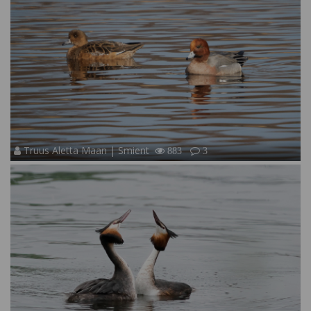
Truus Aletta Maan | Smient
883
3