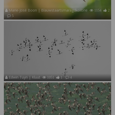
Marie-José Boon | Blauwstaartsmaragdkolibrie
1154
2
5
Edwin Tuyn | Kluut
1051
1
4