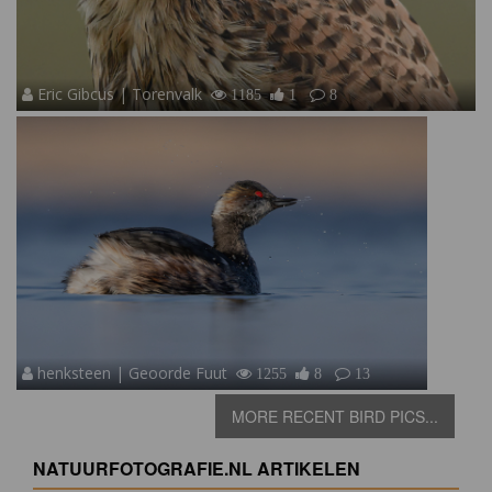
Eric Gibcus | Torenvalk
1185
1
8
henksteen | Geoorde Fuut
1255
8
13
MORE RECENT BIRD PICS...
NATUURFOTOGRAFIE.NL ARTIKELEN