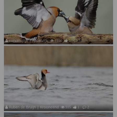
corvanspijk | Appelvink
1236
1
3
Ruben de Bruijn | Krooneend
935
1
2