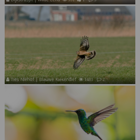
Ties Niehof | Blauwe Kiekendief
1481
2