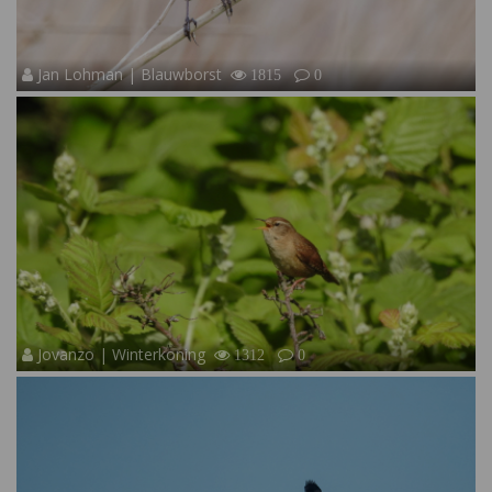
Jan Lohman | Blauwborst
1815
0
Jovanzo | Winterkoning
1312
0