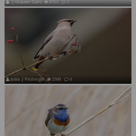
| Grauwe Gans
8763
1
Anke | Pestvogel
2309
0