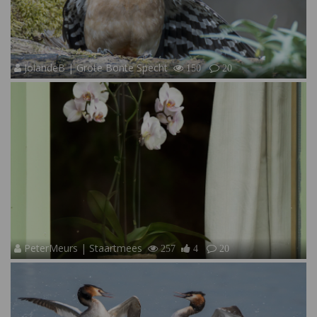
JolandeB | Grote Bonte Specht
150
20
PeterMeurs | Staartmees
257
4
20