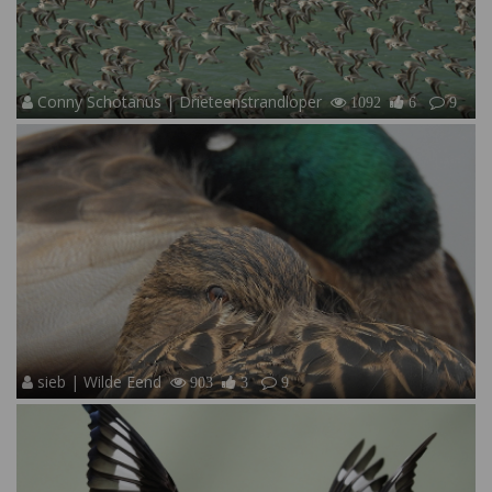
Conny Schotanus | Drieteenstrandloper
1092
6
9
sieb | Wilde Eend
903
3
9