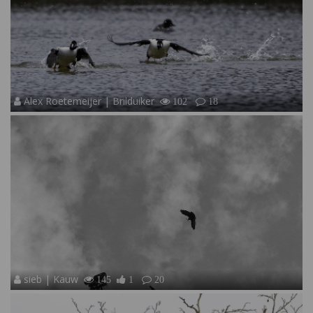
Alex Roetemeijer | Brilduiker
102
18
sieb | Kauw
145
1
20