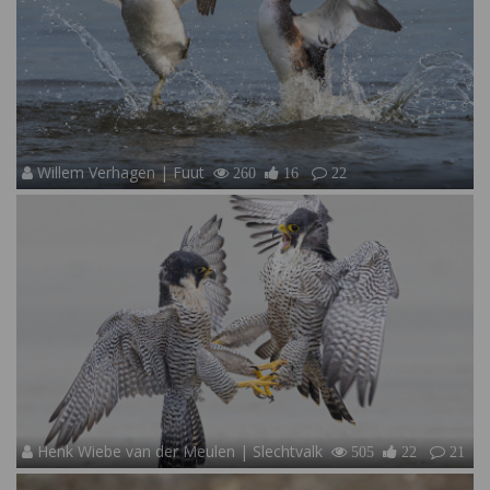
Willem Verhagen | Fuut
260
16
22
Henk Wiebe van der Meulen | Slechtvalk
505
22
21