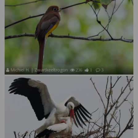
Michiel H. | Zwartkeeltrogon
236
1
3