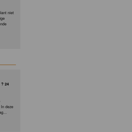
ant niet
ige
ende
 ? 24
e
 In deze
ag...