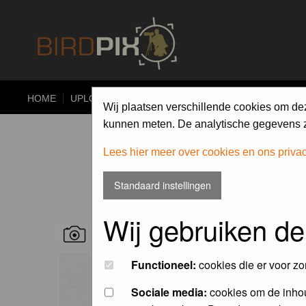
HOME
UPLOAD
ALBUMS
PHOTO COMPETITIONS
Wij plaatsen verschillende cookies om de
kunnen meten. De analytische gegevens zi
Lees hier meer over cookies en ons priva
Standaard instellingen
Wij gebruiken de
RECENT BIRD PICS
Functioneel:
cookies die er voor zo
Sociale media:
cookies om de inhou