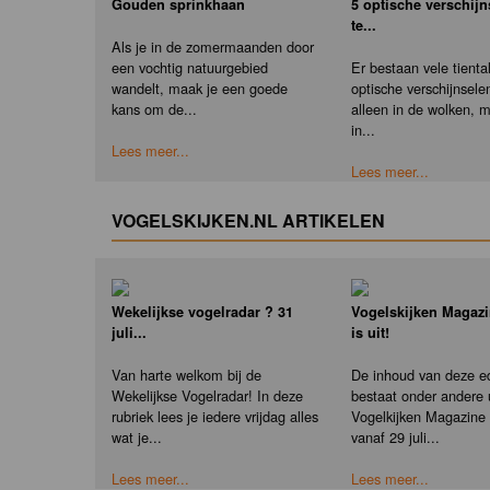
Gouden sprinkhaan
5 optische verschij
te...
Als je in de zomermaanden door
een vochtig natuurgebied
Er bestaan vele tienta
wandelt, maak je een goede
optische verschijnselen
kans om de...
alleen in de wolken, 
in...
Lees meer...
Lees meer...
VOGELSKIJKEN.NL ARTIKELEN
Wekelijkse vogelradar ? 31
Vogelskijken Magazi
juli...
is uit!
Van harte welkom bij de
De inhoud van deze ed
Wekelijkse Vogelradar! In deze
bestaat onder andere u
rubriek lees je iedere vrijdag alles
Vogelkijken Magazine e
wat je...
vanaf 29 juli...
Lees meer...
Lees meer...