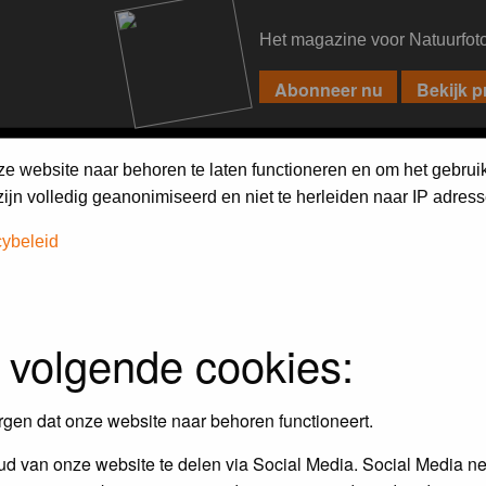
Het magazine voor Natuurfot
PIXPAS
FORUM
MAGAZINE
WEBSHOP
FAQ
SEARCH
ze website naar behoren te laten functioneren en om het gebrui
jn volledig geanonimiseerd en niet te herleiden naar IP adress
cybeleid
 volgende cookies:
rgen dat onze website naar behoren functioneert.
d van onze website te delen via Social Media. Social Media ne