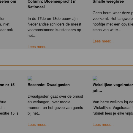
nselen om
Column: Bloemenpracht in
Smalle weegbree
Nationaal...
Geen berm waar deze pl
llen
In de 17de en 18de eeuw zijn
voorkomt. Het langwerp
, niet
Nederlandse schilders de meest
hoofdje met een opvall
maar ook
vooraanstaande kunstenaars op
krans van witte...
het...
Lees meer...
Lees meer...
ne nr 15
Recensie: Dwaalgasten
Wekelijkse vogelradar
juli...
Dwaalgasten gaat over de onrust
itie
en verlangen, over mooie
Van harte welkom bij d
it:
moment en het gevoelvan gemis
‘Wekelijkse Vogelradar’!
ditie 15 is
bij het...
rubriek lees je elke vrijd
Lees meer...
Lees meer...