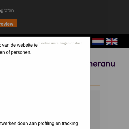
ografen
CONTACT
LOG IN
Cookie instellingen opslaan
k van de website te
en of personen.
Sponsored by
WELCOME GUEST
Username:
Password:
twerken doen aan profiling en tracking