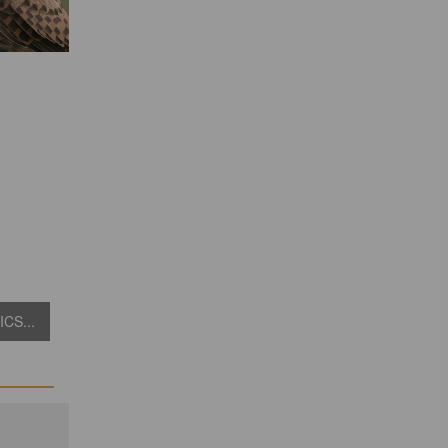
CS...