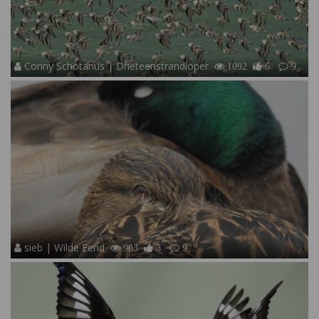
Conny Schotanus | Drieteenstrandloper
1092
6
9
sieb | Wilde Eend
903
3
9