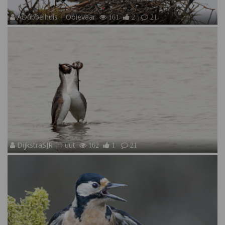
ADubbelhuis | Ooievaar
161
2
21
DijkstraSJR | Fuut
162
1
21