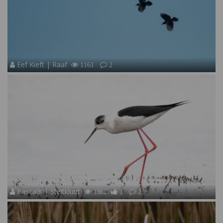
Eef Kieft | Raaf
1161
2
PascalK | Steltkluut
1362
1
2