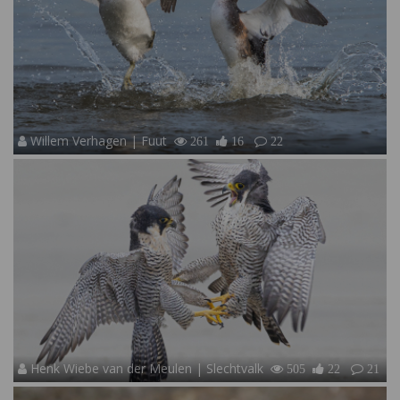
Willem Verhagen | Fuut
261
16
22
Henk Wiebe van der Meulen | Slechtvalk
505
22
21