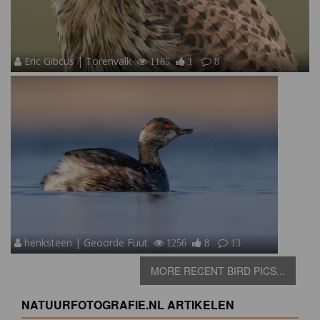
Eric Gibcus | Torenvalk
1185
1
8
henksteen | Geoorde Fuut
1256
8
13
MORE RECENT BIRD PICS...
NATUURFOTOGRAFIE.NL ARTIKELEN