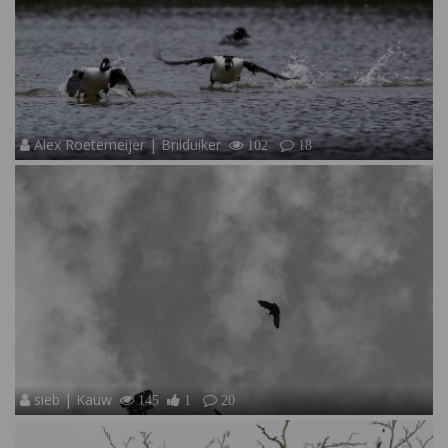
Alex Roetemeijer | Brilduiker
102
18
sieb | Kauw
145
1
20