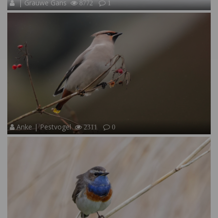
| Grauwe Gans
8772
1
Anke | Pestvogel
2311
0