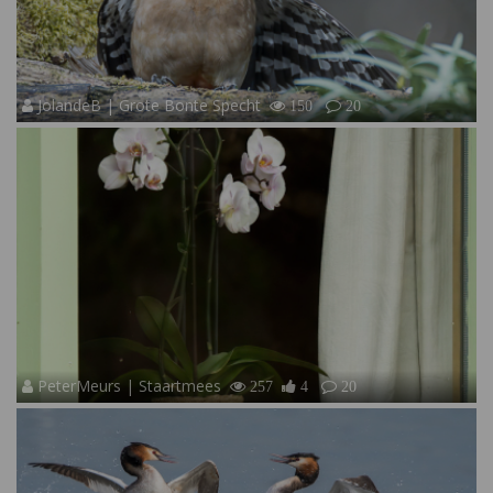
JolandeB | Grote Bonte Specht
150
20
PeterMeurs | Staartmees
257
4
20