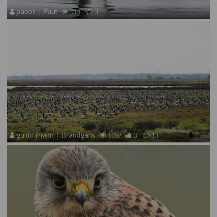
pabos | Fuut
914
3
guido mwm | Brandgans
1057
3
13