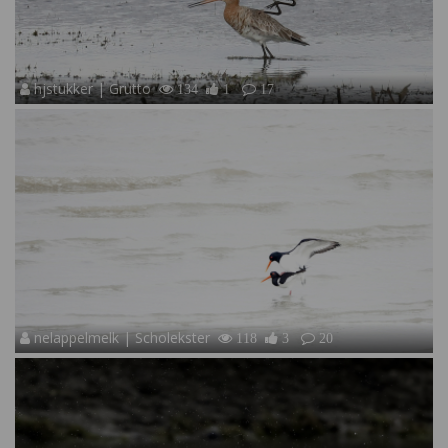
hjstukker | Grutto
134
1
17
nelappelmelk | Scholekster
118
3
20