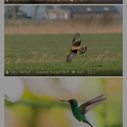
Ties Niehof | Blauwe Kiekendief
1481
2