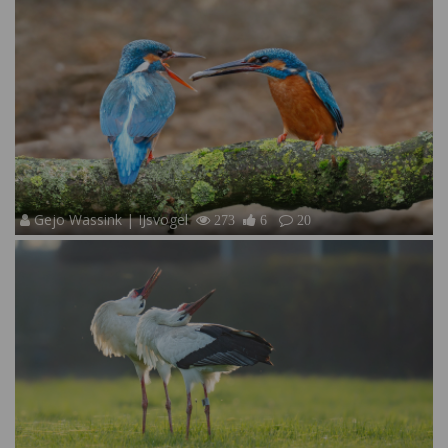
Gejo Wassink | IJsvogel
273
6
20