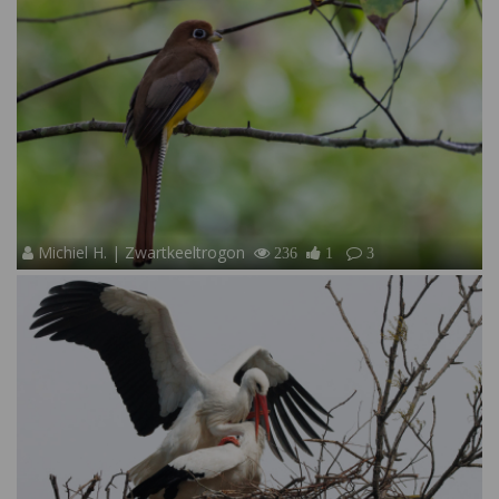
Michiel H. | Zwartkeeltrogon
236
1
3