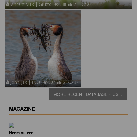
Vincent Vuik | Grutto
240
21
22
John_Jak | Fuut
137
6
17
MORE RECENT DATABASE PICS...
MAGAZINE
Neem nu een