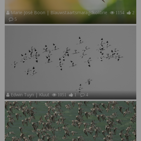
Marie-José Boon | Blauwstaartsmaragdkolibrie
1154
2
5
Edwin Tuyn | Kluut
1051
1
4