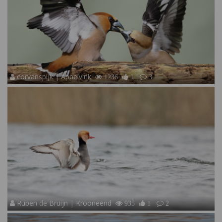
corvanspijk | Appelvink
1236
1
3
Ruben de Bruijn | Krooneend
935
1
2