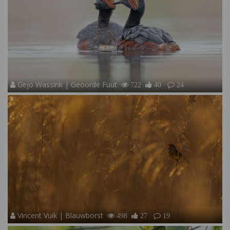
Gejo Wassink | Geoorde Fuut
722
40
24
Vincent Vuik | Blauwborst
498
27
19