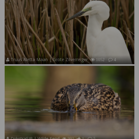
Truus Aletta Maan | Grote Zilverreiger
1052
4
DijkstraSJR | Wilde Eend
991
1
5