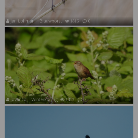
Jan Lohman | Blauwborst
1816
0
Jovanzo | Winterkoning
1313
0