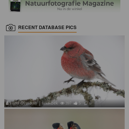
RECENT DATABASE PICS
Hans Overduin | Haakbek
397
5
6