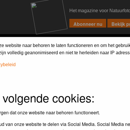
Het magazine voor Natuurfot
PIXPAS
FORUM
MAGAZINE
WEBSHOP
FAQ
SEARCH
ze website naar behoren te laten functioneren en om het gebrui
jn volledig geanonimiseerd en niet te herleiden naar IP adress
cybeleid
 volgende cookies:
rgen dat onze website naar behoren functioneert.
d van onze website te delen via Social Media. Social Media ne