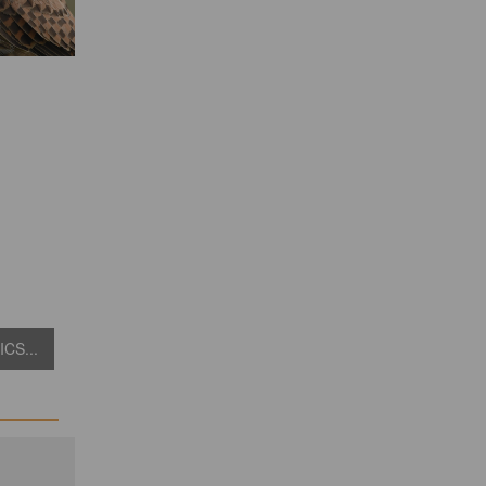
CS...