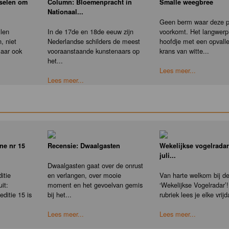
nselen om
Column: Bloemenpracht in
Smalle weegbree
Nationaal...
Geen berm waar deze pl
llen
In de 17de en 18de eeuw zijn
voorkomt. Het langwerp
, niet
Nederlandse schilders de meest
hoofdje met een opvall
maar ook
vooraanstaande kunstenaars op
krans van witte...
het...
Lees meer...
Lees meer...
ne nr 15
Recensie: Dwaalgasten
Wekelijkse vogelradar
juli...
Dwaalgasten gaat over de onrust
itie
en verlangen, over mooie
Van harte welkom bij d
it:
moment en het gevoelvan gemis
‘Wekelijkse Vogelradar’!
ditie 15 is
bij het...
rubriek lees je elke vrijd
Lees meer...
Lees meer...