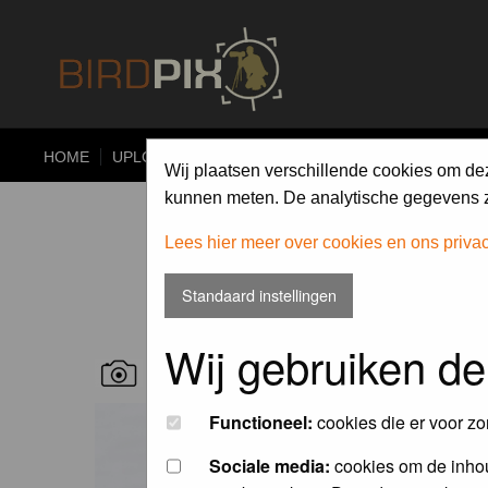
HOME
UPLOAD
ALBUMS
PHOTO COMPETITIONS
Wij plaatsen verschillende cookies om de
kunnen meten. De analytische gegevens zi
Lees hier meer over cookies en ons priva
Standaard instellingen
Wij gebruiken de
RECENT BIRD PICS
Functioneel:
cookies die er voor zo
Sociale media:
cookies om de inhou