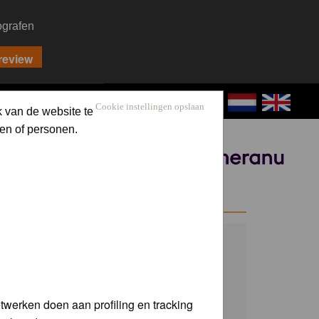
ografen
CONTACT
LOG IN
Cookie instellingen opslaan
k van de website te
en of personen.
Sponsored by
WELCOME GUEST
Username:
Password:
twerken doen aan profiling en tracking