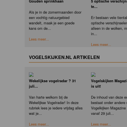
Gouden sprinkhaan
5 optische verschij
te...
Als je in de zomermaanden door
een vochtig natuurgebied
Er bestaan vele tienta
wandelt, maak je een goede
optische verschijnselen
kans om de...
alleen in de wolken, 
in...
Lees meer...
Lees meer...
VOGELSKIJKEN.NL ARTIKELEN
Wekelijkse vogelradar ? 31
Vogelskijken Magazi
juli...
is uit!
Van harte welkom bij de
De inhoud van deze ed
Wekelijkse Vogelradar! In deze
bestaat onder andere u
rubriek lees je iedere vrijdag alles
Vogelkijken Magazine e
wat je...
vanaf 29 juli...
Lees meer...
Lees meer...