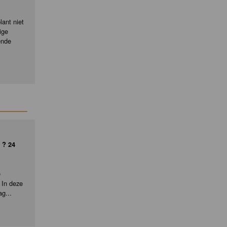
ant niet
ige
ende
 ? 24
e
 In deze
ag...