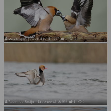
corvanspijk | Appelvink
1237
1
3
Ruben de Bruijn | Krooneend
936
1
2