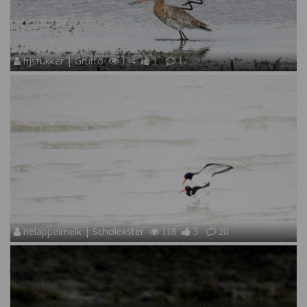
hjstukker | Grutto
134
1
17
nelappelmelk | Scholekster
118
3
20