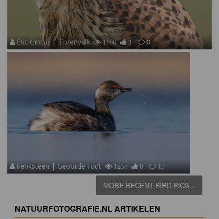
Eric Gibcus | Torenvalk
1186
1
8
henksteen | Geoorde Fuut
1257
8
13
MORE RECENT BIRD PICS...
NATUURFOTOGRAFIE.NL ARTIKELEN