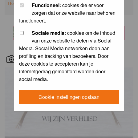
I forgot my password
Functioneel:
cookies die er voor
zorgen dat onze website naar behoren
functioneert.
Sociale media:
cookies om de inhoud
van onze website te delen via Social
Media. Social Media netwerken doen aan
profiling en tracking van bezoekers. Door
RECENT BIRD PICS
deze cookies te accepteren kan je
internetgedrag gemonitord worden door
social media.
Cookie instellingen opslaan