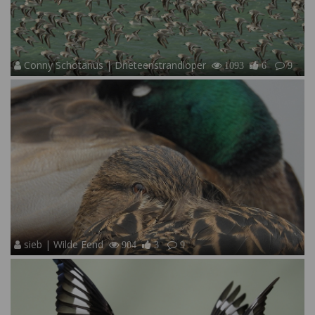
Conny Schotanus | Drieteenstrandloper
1093
6
9
sieb | Wilde Eend
904
3
9