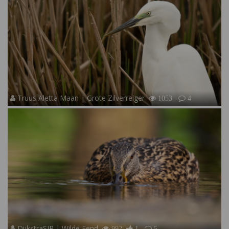
Truus Aletta Maan | Grote Zilverreiger
1053
4
DijkstraSJR | Wilde Eend
992
1
5