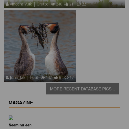
Vincent Vuik | Grutto
240
21
22
John_Jak | Fuut
137
6
17
MORE RECENT DATABASE PICS...
MAGAZINE
Neem nu een