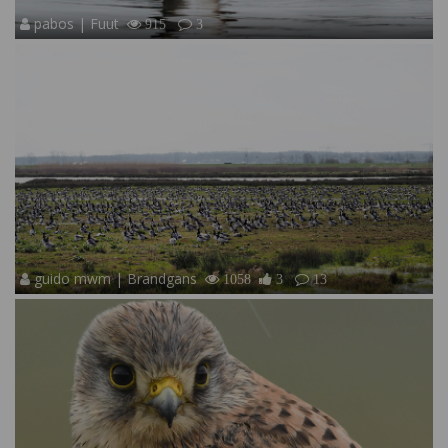
pabos | Fuut
915
3
guido mwm | Brandgans
1058
3
13