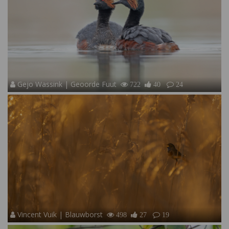
Gejo Wassink | Geoorde Fuut
722
40
24
Vincent Vuik | Blauwborst
498
27
19