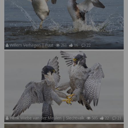
Willem Verhagen | Fuut
261
16
22
Henk Wiebe van der Meulen | Slechtvalk
505
22
21