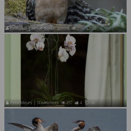
JolandeB | Grote Bonte Specht
150
20
PeterMeurs | Staartmees
257
4
20