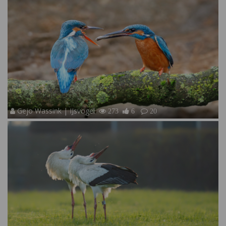
Gejo Wassink | IJsvogel
273
6
20