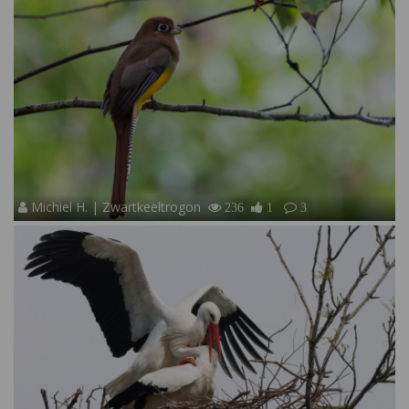
Michiel H. | Zwartkeeltrogon
236
1
3