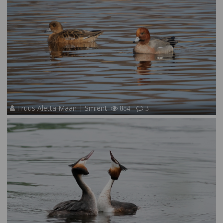
Truus Aletta Maan | Smient
884
3