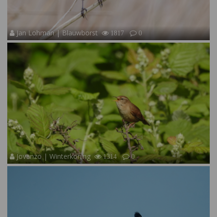
Jan Lohman | Blauwborst
1817
0
Jovanzo | Winterkoning
1314
0