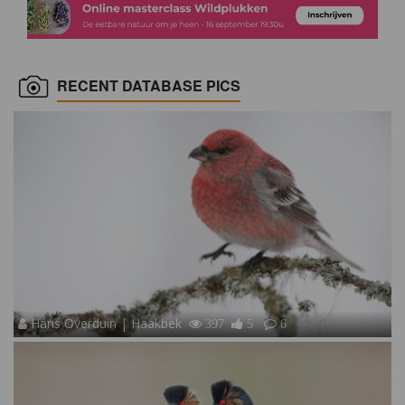
RECENT DATABASE PICS
Hans Overduin | Haakbek
397
5
6