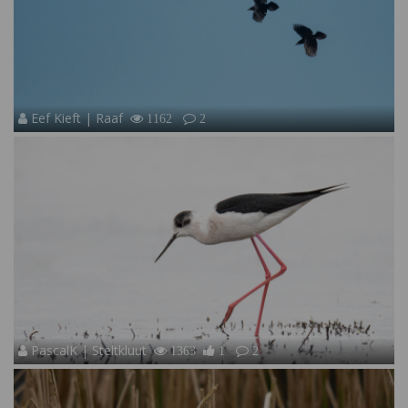
Eef Kieft | Raaf
1162
2
PascalK | Steltkluut
1363
1
2