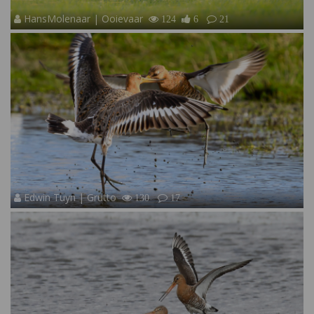
HansMolenaar | Ooievaar
124
6
21
Edwin Tuyn | Grutto
130
17