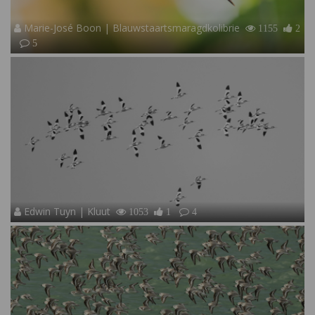
Marie-José Boon | Blauwstaartsmaragdkolibrie
1155
2
5
Edwin Tuyn | Kluut
1053
1
4