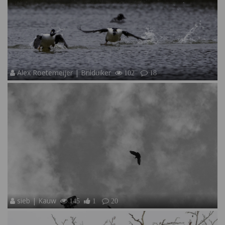
Alex Roetemeijer | Brilduiker
102
18
sieb | Kauw
145
1
20