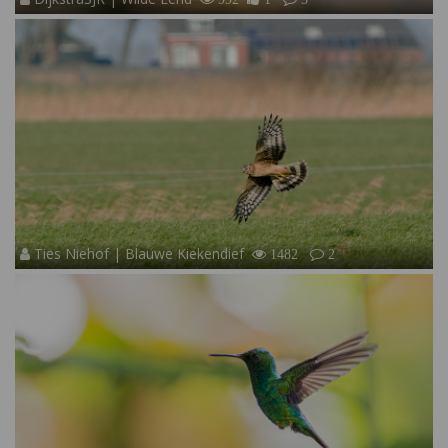
Ties Niehof | Blauwe Kiekendief
1482
2