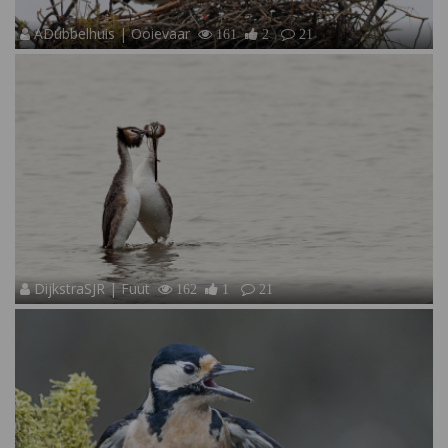
ADubbelhuis | Ooievaar
161
2
21
DijkstraSJR | Fuut
162
1
21