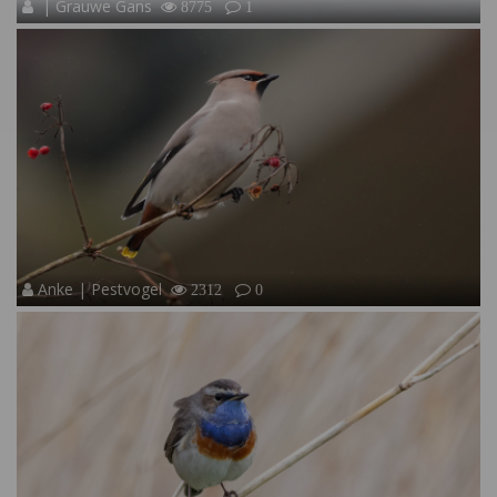
| Grauwe Gans
8775
1
Anke | Pestvogel
2312
0