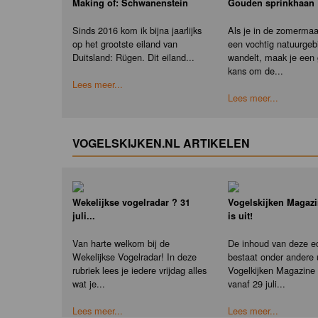
Making of: Schwanenstein
Gouden sprinkhaan
Sinds 2016 kom ik bijna jaarlijks
Als je in de zomerma
op het grootste eiland van
een vochtig natuurgeb
Duitsland: Rügen. Dit eiland...
wandelt, maak je een
kans om de...
Lees meer...
Lees meer...
VOGELSKIJKEN.NL ARTIKELEN
Wekelijkse vogelradar ? 31
Vogelskijken Magazi
juli...
is uit!
Van harte welkom bij de
De inhoud van deze ed
Wekelijkse Vogelradar! In deze
bestaat onder andere u
rubriek lees je iedere vrijdag alles
Vogelkijken Magazine e
wat je...
vanaf 29 juli...
Lees meer...
Lees meer...