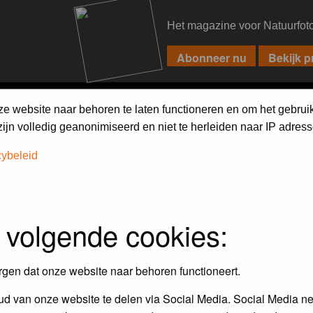
Het magazine voor Natuurfot
PIXPAS
FORUM
MAGAZINE
WEBSHOP
FAQ
SEARCH
ze website naar behoren te laten functioneren en om het gebrui
jn volledig geanonimiseerd en niet te herleiden naar IP adress
cybeleid
 volgende cookies:
rgen dat onze website naar behoren functioneert.
d van onze website te delen via Social Media. Social Media ne