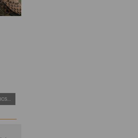
CS...