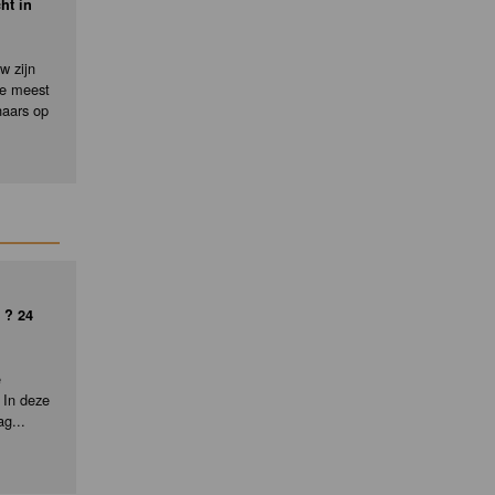
ht in
w zijn
de meest
naars op
 ? 24
e
 In deze
ag...