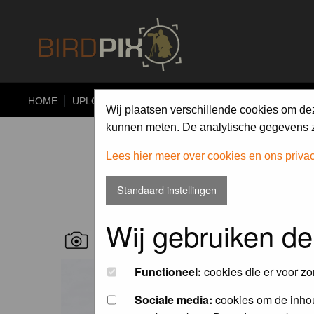
HOME
UPLOAD
ALBUMS
PHOTO COMPETITIONS
Wij plaatsen verschillende cookies om de
kunnen meten. De analytische gegevens zi
Lees hier meer over cookies en ons priva
Standaard instellingen
Wij gebruiken de
RECENT BIRD PICS
Functioneel:
cookies die er voor zo
Sociale media:
cookies om de inhou