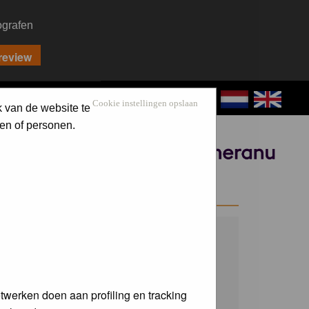
ografen
CONTACT
LOG IN
Cookie instellingen opslaan
k van de website te
en of personen.
Sponsored by
WELCOME GUEST
Username:
Password:
twerken doen aan profiling en tracking