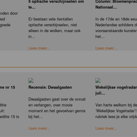
5 optische verschijnselen om
Column: Bloemenprac
te...
Nationaal...
anden door
ied
Er bestaan vele tientallen
In de 17de en 18de eeu
 goede
optische verschijnselen, niet
Nederlandse schilders 
alleen in de wolken, maar ook
vooraanstaande kunste
in...
het...
Lees meer...
Lees meer...
ne nr 15
Recensie: Dwaalgasten
Wekelijkse vogelradar
juli...
Dwaalgasten gaat over de onrust
itie
en verlangen, over mooie
Van harte welkom bij d
it:
moment en het gevoelvan gemis
‘Wekelijkse Vogelradar’!
ditie 15 is
bij het...
rubriek lees je elke vrijd
Lees meer...
Lees meer...