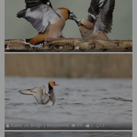
corvanspijk | Appelvink
1236
1
3
Ruben de Bruijn | Krooneend
935
1
2