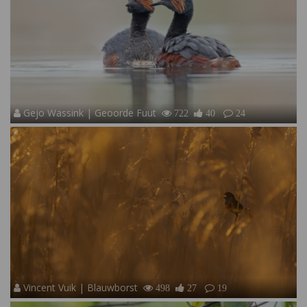
Gejo Wassink | Geoorde Fuut
722
40
24
Vincent Vuik | Blauwborst
498
27
19