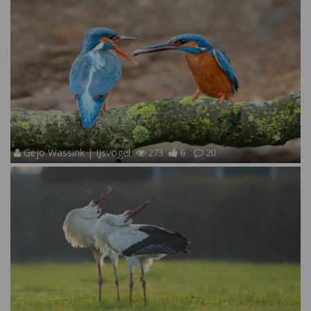
Gejo Wassink | IJsvogel
273
6
20