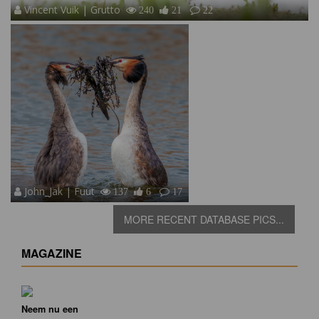
Vincent Vuik | Grutto
240
21
22
John_Jak | Fuut
137
6
17
MORE RECENT DATABASE PICS...
MAGAZINE
Neem nu een