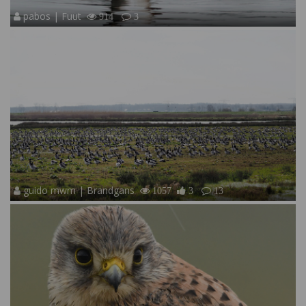
pabos | Fuut
914
3
guido mwm | Brandgans
1057
3
13