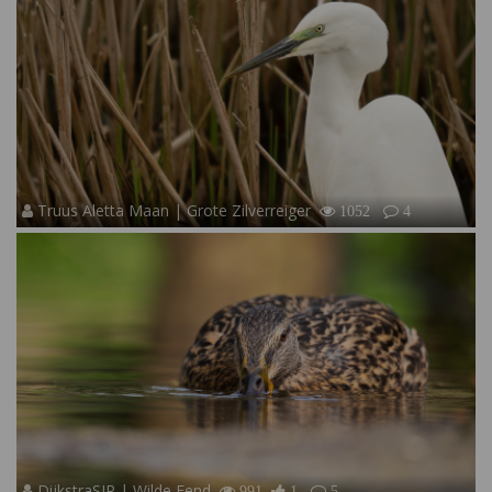
Truus Aletta Maan | Grote Zilverreiger
1052
4
DijkstraSJR | Wilde Eend
991
1
5