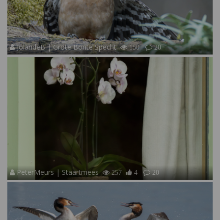
JolandeB | Grote Bonte Specht
150
20
PeterMeurs | Staartmees
257
4
20