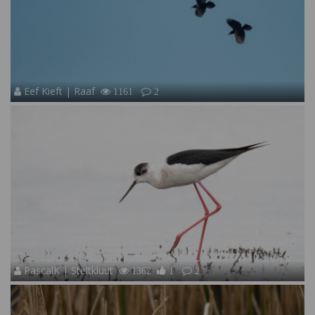
Eef Kieft | Raaf
1161
2
PascalK | Steltkluut
1362
1
2