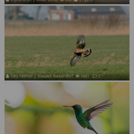
Ties Niehof | Blauwe Kiekendief
1481
2