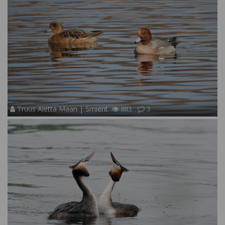
Truus Aletta Maan | Smient
883
3