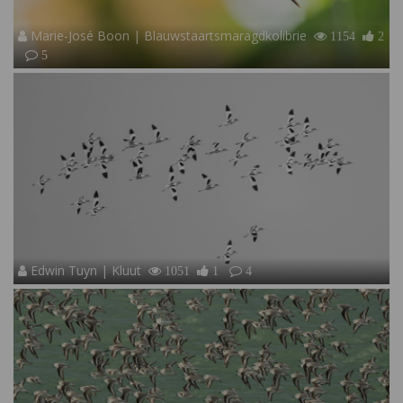
Marie-José Boon | Blauwstaartsmaragdkolibrie
1154
2
5
Edwin Tuyn | Kluut
1051
1
4