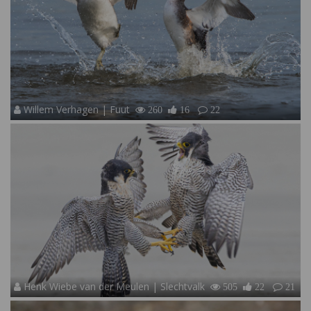
Willem Verhagen | Fuut
260
16
22
Henk Wiebe van der Meulen | Slechtvalk
505
22
21