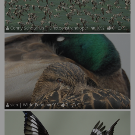
Conny Schotanus | Drieteenstrandloper
1092
6
9
sieb | Wilde Eend
903
3
9