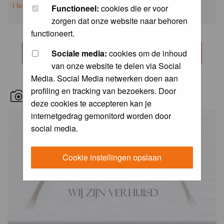
I forgot my password
Functioneel:
cookies die er voor
zorgen dat onze website naar behoren
functioneert.
Sociale media:
cookies om de inhoud
van onze website te delen via Social
Media. Social Media netwerken doen aan
profiling en tracking van bezoekers. Door
RECENT BIRD PICS
deze cookies te accepteren kan je
internetgedrag gemonitord worden door
social media.
Cookie instellingen opslaan