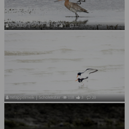
hjstukker | Grutto
134
1
17
nelappelmelk | Scholekster
118
3
20