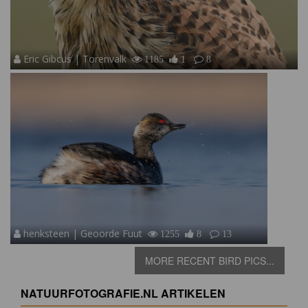
Eric Gibcus | Torenvalk
1185
1
8
henksteen | Geoorde Fuut
1255
8
13
MORE RECENT BIRD PICS...
NATUURFOTOGRAFIE.NL ARTIKELEN