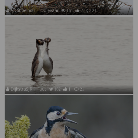
ADubbelhuis | Ooievaar
161
2
21
DijkstraSJR | Fuut
162
1
21