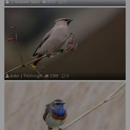
| Grauwe Gans
8763
1
Anke | Pestvogel
2309
0