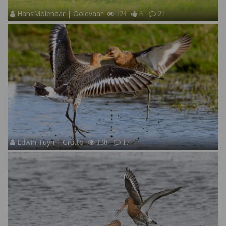
HansMolenaar | Ooievaar
124
6
21
Edwin Tuyn | Grutto
130
17