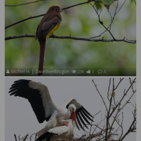
Michiel H. | Zwartkeeltrogon
236
1
3