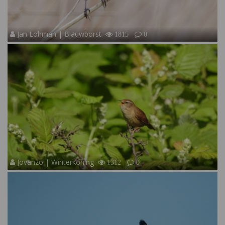
Jan Lohman | Blauwborst
1815
0
Jovanzo | Winterkoning
1312
0