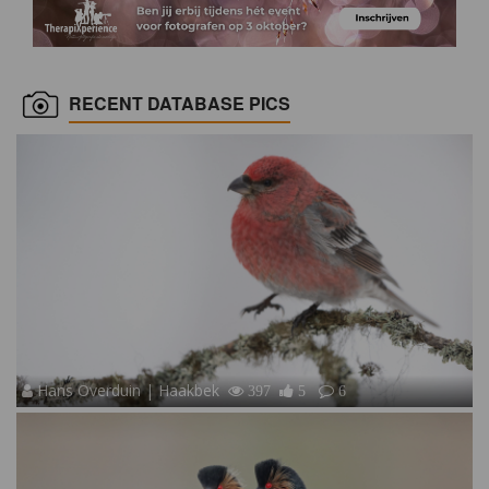
RECENT DATABASE PICS
Hans Overduin | Haakbek
397
5
6