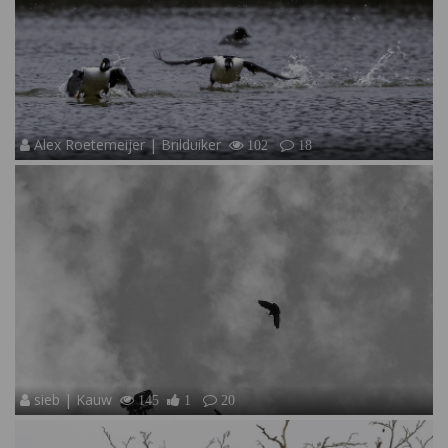
Alex Roetemeijer | Brilduiker
102
18
sieb | Kauw
145
1
20