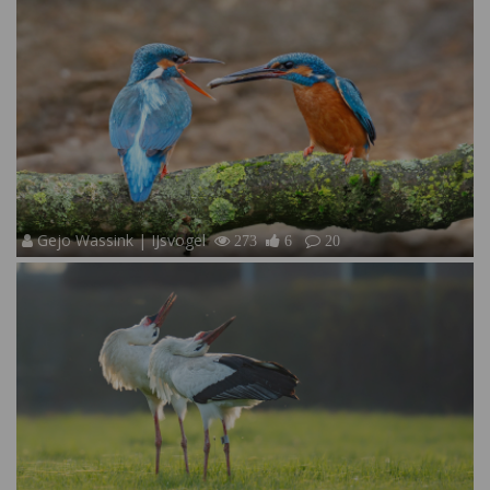
Gejo Wassink | IJsvogel
273
6
20