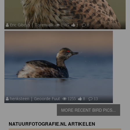
Eric Gibcus | Torenvalk
1185
1
8
henksteen | Geoorde Fuut
1255
8
13
MORE RECENT BIRD PICS...
NATUURFOTOGRAFIE.NL ARTIKELEN