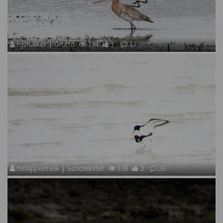
hjstukker | Grutto
134
1
17
nelappelmelk | Scholekster
118
3
20