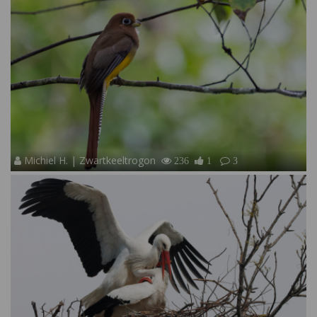
Michiel H. | Zwartkeeltrogon
236
1
3