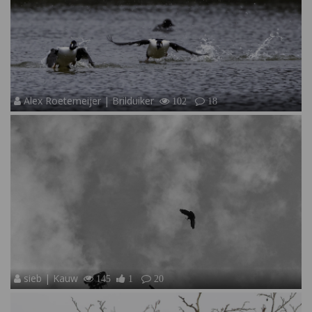
Alex Roetemeijer | Brilduiker
102
18
sieb | Kauw
145
1
20