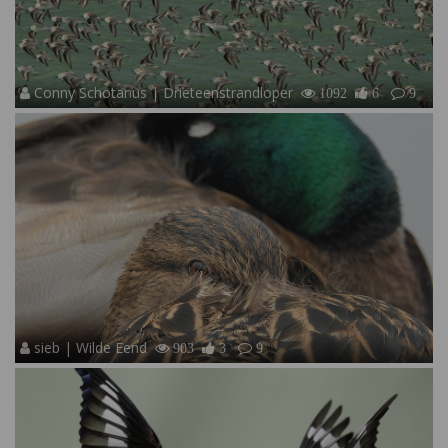
Conny Schotanus | Drieteenstrandloper
1092
6
9
sieb | Wilde Eend
903
3
9