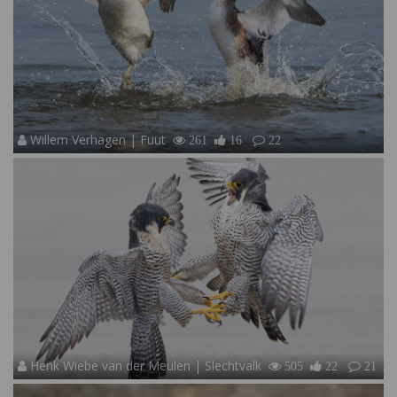
Willem Verhagen | Fuut
261
16
22
Henk Wiebe van der Meulen | Slechtvalk
505
22
21