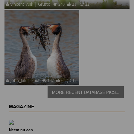
Vincent Vuik | Grutto
240
21
22
John_Jak | Fuut
137
6
17
MORE RECENT DATABASE PICS...
MAGAZINE
Neem nu een