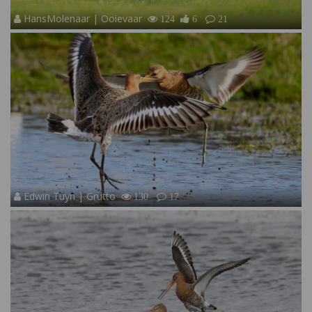
HansMolenaar | Ooievaar
124
6
21
Edwin Tuyn | Grutto
130
17