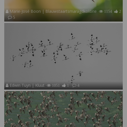
Marie-José Boon | Blauwstaartsmaragdkolibrie
1154
2
5
Edwin Tuyn | Kluut
1051
1
4