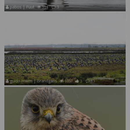
pabos | Fuut
914
3
guido mwm | Brandgans
1057
3
13