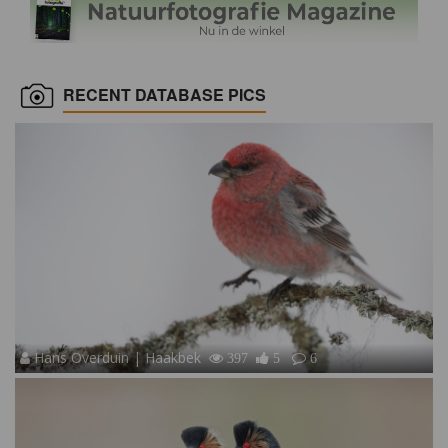
RECENT DATABASE PICS
Hans Overduin | Haakbek
397
5
6