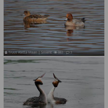
Truus Aletta Maan | Smient
883
3