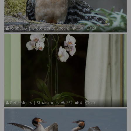
JolandeB | Grote Bonte Specht
150
20
PeterMeurs | Staartmees
257
4
20