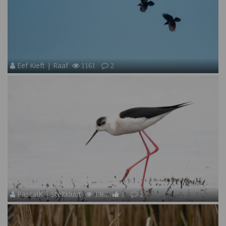
Eef Kieft | Raaf
1161
2
PascalK | Steltkluut
1362
1
2