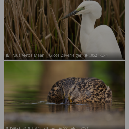
Truus Aletta Maan | Grote Zilverreiger
1052
4
DijkstraSJR | Wilde Eend
991
1
5