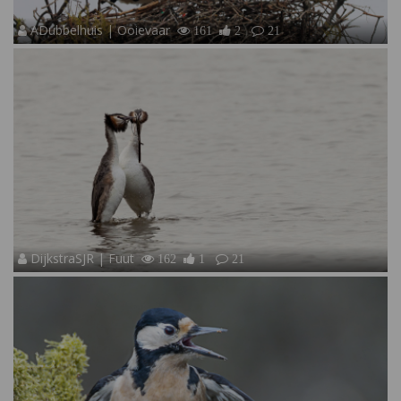
ADubbelhuis | Ooievaar
161
2
21
DijkstraSJR | Fuut
162
1
21