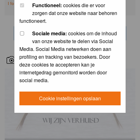
I forgot my password
Functioneel:
cookies die er voor
zorgen dat onze website naar behoren
functioneert.
Sociale media:
cookies om de inhoud
van onze website te delen via Social
Media. Social Media netwerken doen aan
profiling en tracking van bezoekers. Door
RECENT BIRD PICS
deze cookies te accepteren kan je
internetgedrag gemonitord worden door
social media.
Cookie instellingen opslaan