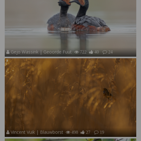
Gejo Wassink | Geoorde Fuut
722
40
24
Vincent Vuik | Blauwborst
498
27
19