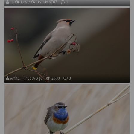
| Grauwe Gans
8767
1
Anke | Pestvogel
2309
0