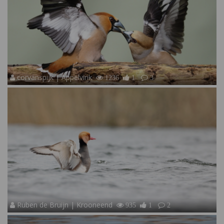
corvanspijk | Appelvink
1236
1
3
Ruben de Bruijn | Krooneend
935
1
2