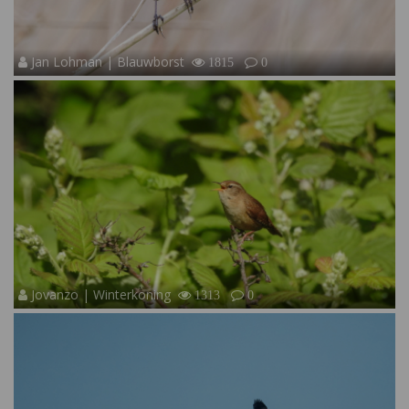
Jan Lohman | Blauwborst
1815
0
Jovanzo | Winterkoning
1313
0