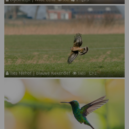
Ties Niehof | Blauwe Kiekendief
1481
2