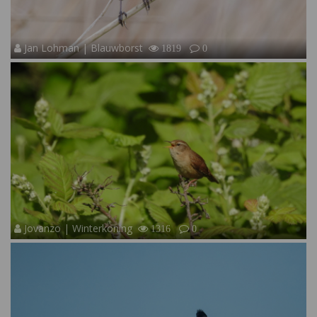
Jan Lohman | Blauwborst
1819
0
Jovanzo | Winterkoning
1316
0