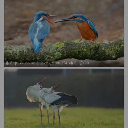
Gejo Wassink | IJsvogel
274
6
20