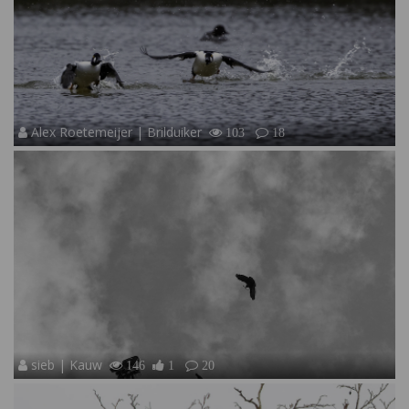
Alex Roetemeijer | Brilduiker
103
18
sieb | Kauw
146
1
20