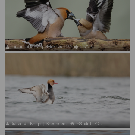
corvanspijk | Appelvink
1239
1
3
Ruben de Bruijn | Krooneend
938
1
2