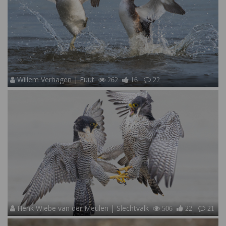
Willem Verhagen | Fuut
262
16
22
Henk Wiebe van der Meulen | Slechtvalk
506
22
21