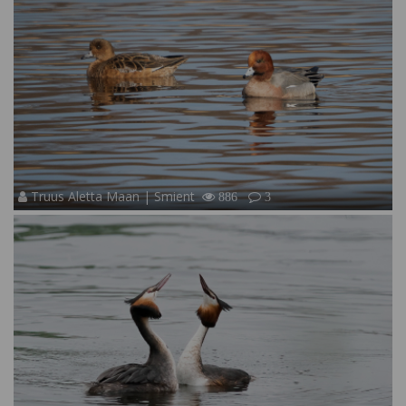
Truus Aletta Maan | Smient
886
3