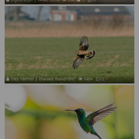
Ties Niehof | Blauwe Kiekendief
1484
2