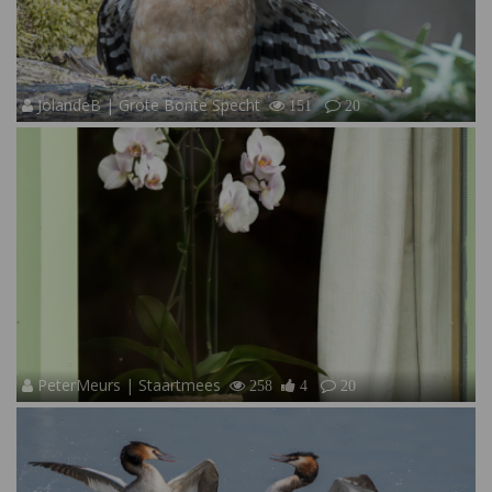
JolandeB | Grote Bonte Specht
151
20
PeterMeurs | Staartmees
258
4
20