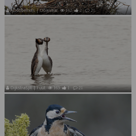
ADubbelhuis | Ooievaar
162
2
21
DijkstraSJR | Fuut
163
1
21