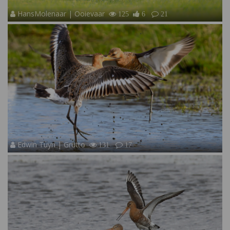
HansMolenaar | Ooievaar
125
6
21
Edwin Tuyn | Grutto
131
17