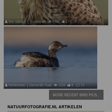
Eric Gibcus | Torenvalk
1188
1
8
henksteen | Geoorde Fuut
1259
8
13
MORE RECENT BIRD PICS...
NATUURFOTOGRAFIE.NL ARTIKELEN