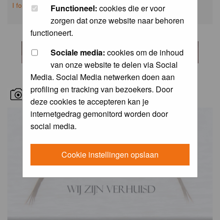
I forgot my password
Functioneel:
cookies die er voor
zorgen dat onze website naar behoren
functioneert.
Sociale media:
cookies om de inhoud
van onze website te delen via Social
Media. Social Media netwerken doen aan
profiling en tracking van bezoekers. Door
RECENT BIRD PICS
deze cookies te accepteren kan je
internetgedrag gemonitord worden door
social media.
Cookie instellingen opslaan