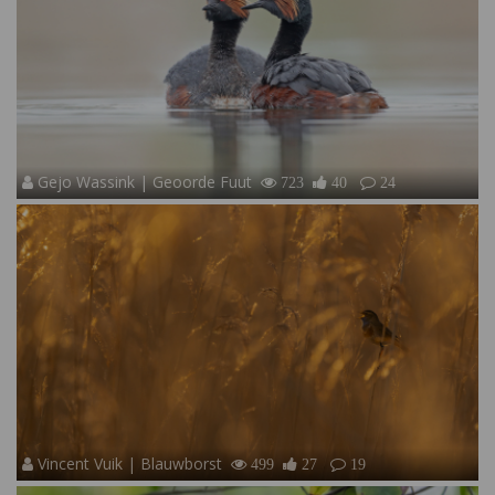
Gejo Wassink | Geoorde Fuut
723
40
24
Vincent Vuik | Blauwborst
499
27
19