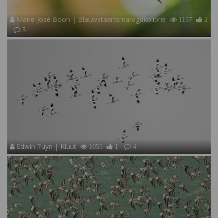
Marie-José Boon | Blauwstaartsmaragdkolibrie
1157
2
5
Edwin Tuyn | Kluut
1055
1
4