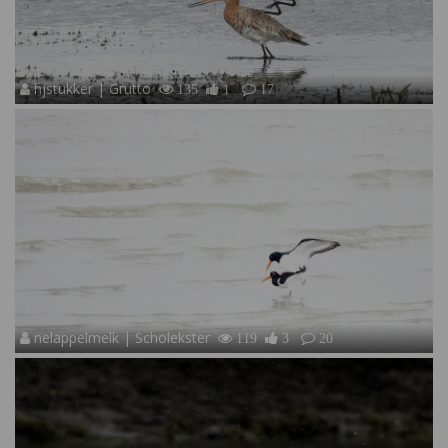
hjstukker | Grutto
135
1
17
nelappelmelk | Scholekster
119
3
20