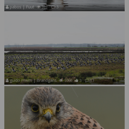
pabos | Fuut
917
3
guido mwm | Brandgans
1060
3
13