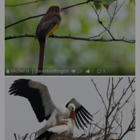
Michiel H. | Zwartkeeltrogon
237
1
3