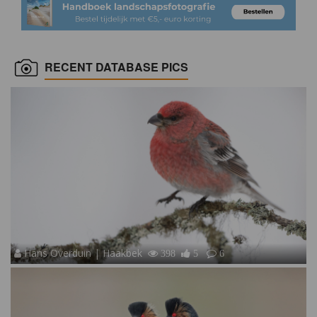
RECENT DATABASE PICS
Hans Overduin | Haakbek
398
5
6