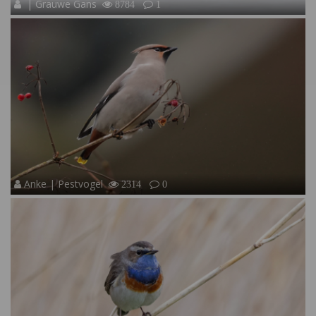
| Grauwe Gans
8784
1
Anke | Pestvogel
2314
0