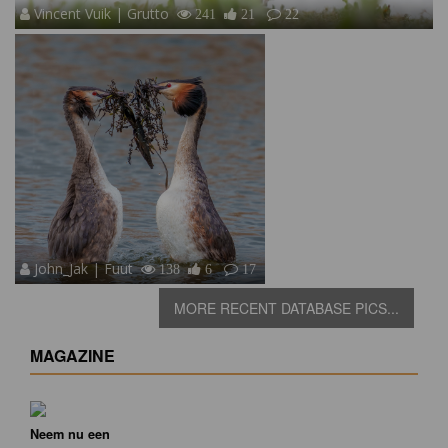
Vincent Vuik | Grutto
241
21
22
John_Jak | Fuut
138
6
17
MORE RECENT DATABASE PICS...
MAGAZINE
Neem nu een