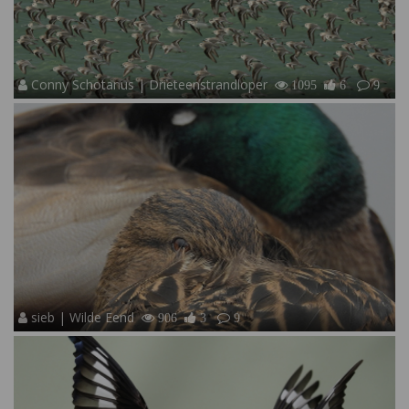
Conny Schotanus | Drieteenstrandloper
1095
6
9
sieb | Wilde Eend
906
3
9