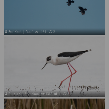
Eef Kieft | Raaf
1164
2
PascalK | Steltkluut
1365
1
2