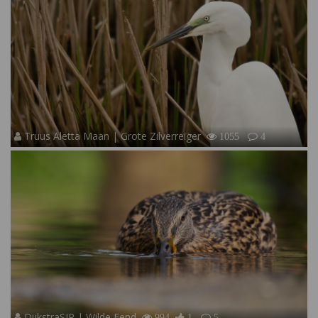
Truus Aletta Maan | Grote Zilverreiger
1055
4
DijkstraSJR | Wilde Eend
994
1
5