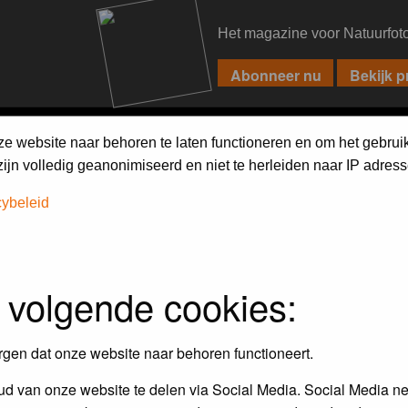
Het magazine voor Natuurfot
PIXPAS
FORUM
MAGAZINE
WEBSHOP
FAQ
SEARCH
ze website naar behoren te laten functioneren en om het gebrui
jn volledig geanonimiseerd en niet te herleiden naar IP adress
cybeleid
 volgende cookies:
rgen dat onze website naar behoren functioneert.
d van onze website te delen via Social Media. Social Media ne