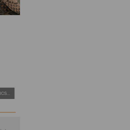
CS...