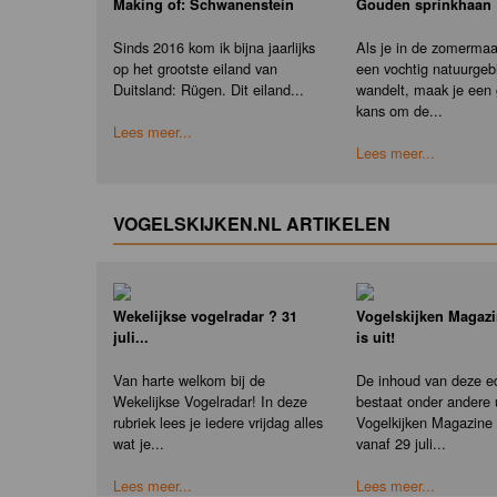
Making of: Schwanenstein
Gouden sprinkhaan
Sinds 2016 kom ik bijna jaarlijks
Als je in de zomerma
op het grootste eiland van
een vochtig natuurgeb
Duitsland: Rügen. Dit eiland...
wandelt, maak je een
kans om de...
Lees meer...
Lees meer...
VOGELSKIJKEN.NL ARTIKELEN
Wekelijkse vogelradar ? 31
Vogelskijken Magazi
juli...
is uit!
Van harte welkom bij de
De inhoud van deze ed
Wekelijkse Vogelradar! In deze
bestaat onder andere u
rubriek lees je iedere vrijdag alles
Vogelkijken Magazine e
wat je...
vanaf 29 juli...
Lees meer...
Lees meer...