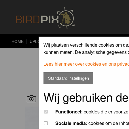
HOME
UPLOAD
ALBUMS
PHOTO COMPETITIONS
Wij plaatsen verschillende cookies om de
kunnen meten. De analytische gegevens zi
Lees hier meer over cookies en ons priva
Standaard instellingen
Wij gebruiken de
RECENT BIRD PICS
Functioneel:
cookies die er voor zo
Sociale media:
cookies om de inhou