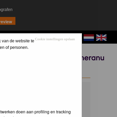
ografen
CONTACT
LOG IN
Cookie instellingen opslaan
k van de website te
en of personen.
Sponsored by
WELCOME GUEST
Username:
Password:
twerken doen aan profiling en tracking