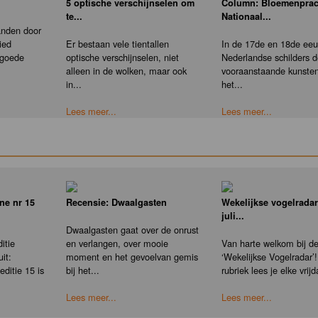
5 optische verschijnselen om
Column: Bloemenprac
te...
Nationaal...
anden door
ied
Er bestaan vele tientallen
In de 17de en 18de eeu
 goede
optische verschijnselen, niet
Nederlandse schilders 
alleen in de wolken, maar ook
vooraanstaande kunste
in...
het...
Lees meer...
Lees meer...
ne nr 15
Recensie: Dwaalgasten
Wekelijkse vogelradar
juli...
Dwaalgasten gaat over de onrust
itie
en verlangen, over mooie
Van harte welkom bij d
it:
moment en het gevoelvan gemis
‘Wekelijkse Vogelradar’!
ditie 15 is
bij het...
rubriek lees je elke vrijd
Lees meer...
Lees meer...