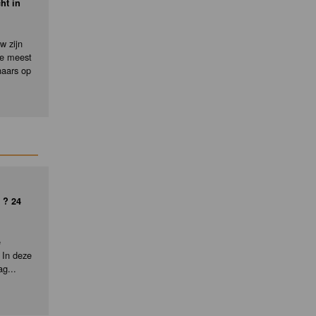
ht in
w zijn
de meest
naars op
 ? 24
e
 In deze
ag...