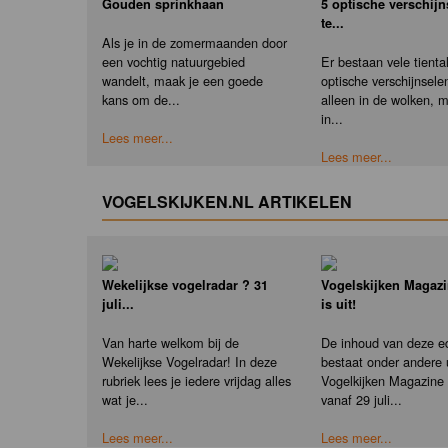
Gouden sprinkhaan
5 optische verschij
te...
Als je in de zomermaanden door
een vochtig natuurgebied
Er bestaan vele tienta
wandelt, maak je een goede
optische verschijnselen
kans om de...
alleen in de wolken, 
in...
Lees meer...
Lees meer...
VOGELSKIJKEN.NL ARTIKELEN
Wekelijkse vogelradar ? 31
Vogelskijken Magazi
juli...
is uit!
Van harte welkom bij de
De inhoud van deze ed
Wekelijkse Vogelradar! In deze
bestaat onder andere u
rubriek lees je iedere vrijdag alles
Vogelkijken Magazine e
wat je...
vanaf 29 juli...
Lees meer...
Lees meer...