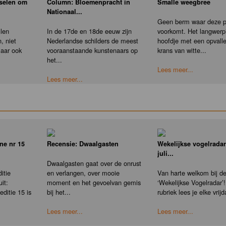
nselen om
Column: Bloemenpracht in
Smalle weegbree
Nationaal...
Geen berm waar deze pl
llen
In de 17de en 18de eeuw zijn
voorkomt. Het langwerp
, niet
Nederlandse schilders de meest
hoofdje met een opvall
maar ook
vooraanstaande kunstenaars op
krans van witte...
het...
Lees meer...
Lees meer...
ne nr 15
Recensie: Dwaalgasten
Wekelijkse vogelradar
juli...
Dwaalgasten gaat over de onrust
itie
en verlangen, over mooie
Van harte welkom bij d
it:
moment en het gevoelvan gemis
‘Wekelijkse Vogelradar’!
ditie 15 is
bij het...
rubriek lees je elke vrijd
Lees meer...
Lees meer...