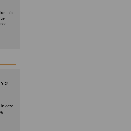
ant niet
ige
ende
 ? 24
e
 In deze
ag...