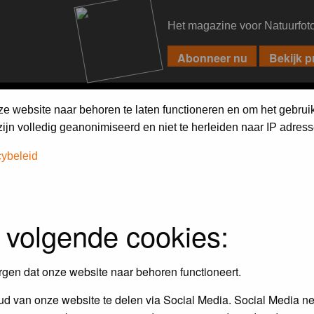
Het magazine voor Natuurfot
PIXPAS
FORUM
MAGAZINE
WEBSHOP
FAQ
SEARCH
ze website naar behoren te laten functioneren en om het gebrui
jn volledig geanonimiseerd en niet te herleiden naar IP adress
cybeleid
 volgende cookies:
rgen dat onze website naar behoren functioneert.
d van onze website te delen via Social Media. Social Media ne