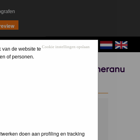
ografen
CONTACT
LOG IN
Cookie instellingen opslaan
k van de website te
en of personen.
Sponsored by
WELCOME GUEST
Username:
Password:
twerken doen aan profiling en tracking