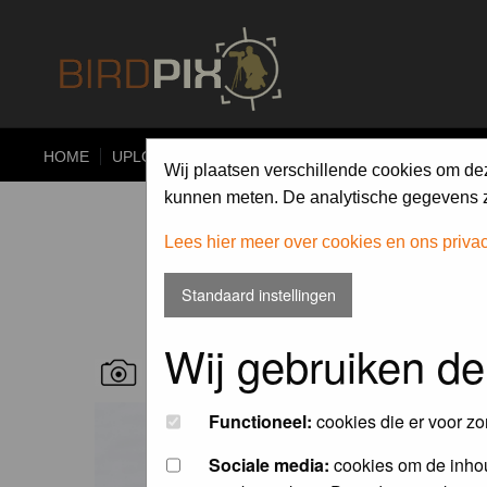
HOME
UPLOAD
ALBUMS
PHOTO COMPETITIONS
Wij plaatsen verschillende cookies om de
kunnen meten. De analytische gegevens zi
Lees hier meer over cookies en ons priva
Standaard instellingen
Wij gebruiken de
RECENT BIRD PICS
Functioneel:
cookies die er voor zo
Sociale media:
cookies om de inhou