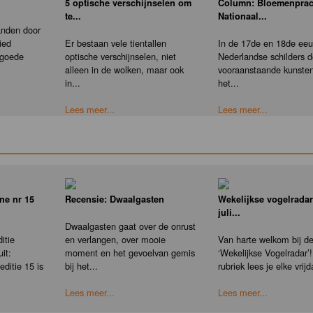
5 optische verschijnselen om
Column: Bloemenprac
te...
Nationaal...
anden door
ied
Er bestaan vele tientallen
In de 17de en 18de eeu
 goede
optische verschijnselen, niet
Nederlandse schilders 
alleen in de wolken, maar ook
vooraanstaande kunste
in...
het...
Lees meer...
Lees meer...
ne nr 15
Recensie: Dwaalgasten
Wekelijkse vogelradar
juli...
Dwaalgasten gaat over de onrust
itie
en verlangen, over mooie
Van harte welkom bij d
it:
moment en het gevoelvan gemis
‘Wekelijkse Vogelradar’!
ditie 15 is
bij het...
rubriek lees je elke vrijd
Lees meer...
Lees meer...