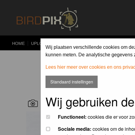
HOME
UPLOAD
ALBUMS
PHOTO COMPETITIONS
Wij plaatsen verschillende cookies om de
kunnen meten. De analytische gegevens zi
Lees hier meer over cookies en ons priva
Standaard instellingen
Wij gebruiken de
RECENT BIRD PICS
Functioneel:
cookies die er voor zo
Sociale media:
cookies om de inhou