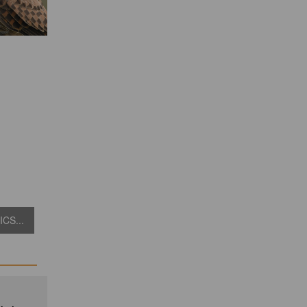
CS...