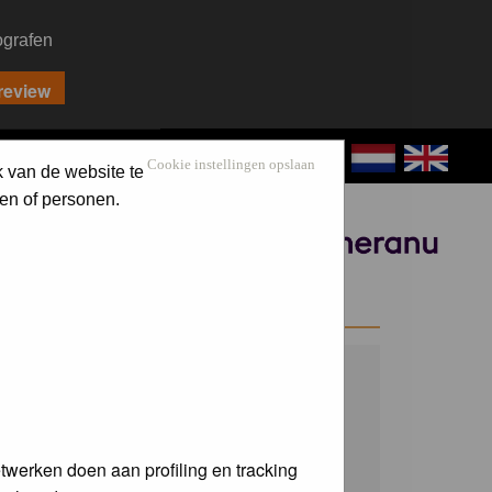
ografen
CONTACT
LOG IN
Cookie instellingen opslaan
k van de website te
en of personen.
Sponsored by
WELCOME GUEST
Username:
Password:
twerken doen aan profiling en tracking