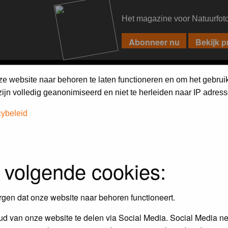
Het magazine voor Natuurfot
PIXPAS
FORUM
MAGAZINE
WEBSHOP
FAQ
SEARCH
ze website naar behoren te laten functioneren en om het gebrui
jn volledig geanonimiseerd en niet te herleiden naar IP adress
cybeleid
 volgende cookies:
rgen dat onze website naar behoren functioneert.
d van onze website te delen via Social Media. Social Media ne