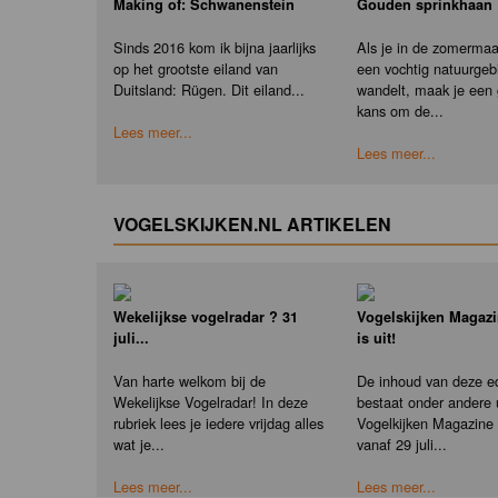
Making of: Schwanenstein
Gouden sprinkhaan
Sinds 2016 kom ik bijna jaarlijks
Als je in de zomerma
op het grootste eiland van
een vochtig natuurgeb
Duitsland: Rügen. Dit eiland...
wandelt, maak je een
kans om de...
Lees meer...
Lees meer...
VOGELSKIJKEN.NL ARTIKELEN
Wekelijkse vogelradar ? 31
Vogelskijken Magazi
juli...
is uit!
Van harte welkom bij de
De inhoud van deze ed
Wekelijkse Vogelradar! In deze
bestaat onder andere u
rubriek lees je iedere vrijdag alles
Vogelkijken Magazine e
wat je...
vanaf 29 juli...
Lees meer...
Lees meer...