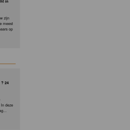
ht in
w zijn
de meest
naars op
 ? 24
e
 In deze
ag...