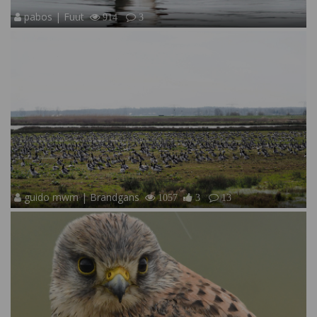
pabos | Fuut
914
3
guido mwm | Brandgans
1057
3
13