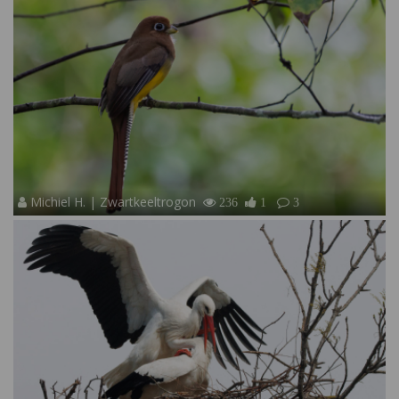
Michiel H. | Zwartkeeltrogon
236
1
3