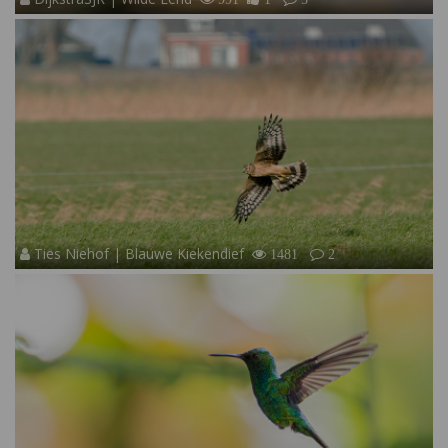
Ties Niehof | Blauwe Kiekendief
1481
2