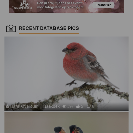
RECENT DATABASE PICS
Hans Overduin | Haakbek
397
5
6