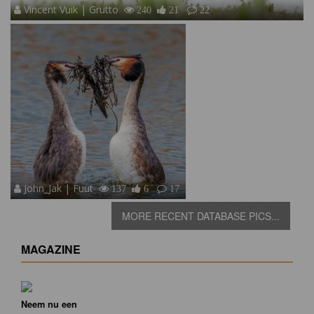
Vincent Vuik | Grutto
240
21
22
John_Jak | Fuut
137
6
17
MORE RECENT DATABASE PICS...
MAGAZINE
Neem nu een