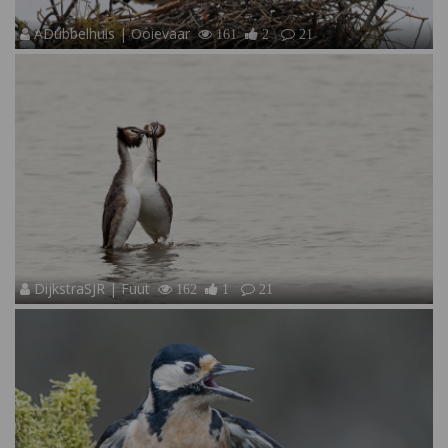
ADubbelhuis | Ooievaar
161
2
21
DijkstraSJR | Fuut
162
1
21