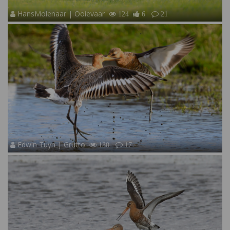
HansMolenaar | Ooievaar
124
6
21
Edwin Tuyn | Grutto
130
17