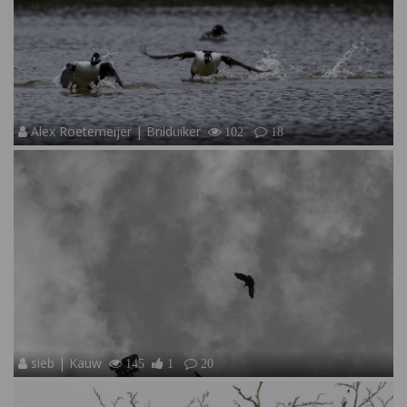
Alex Roetemeijer | Brilduiker
102
18
sieb | Kauw
145
1
20