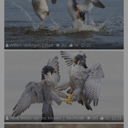
Willem Verhagen | Fuut
261
16
22
Henk Wiebe van der Meulen | Slechtvalk
505
22
21