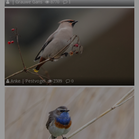
| Grauwe Gans
8770
1
Anke | Pestvogel
2309
0