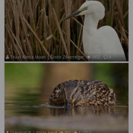
Truus Aletta Maan | Grote Zilverreiger
1052
4
DijkstraSJR | Wilde Eend
991
1
5