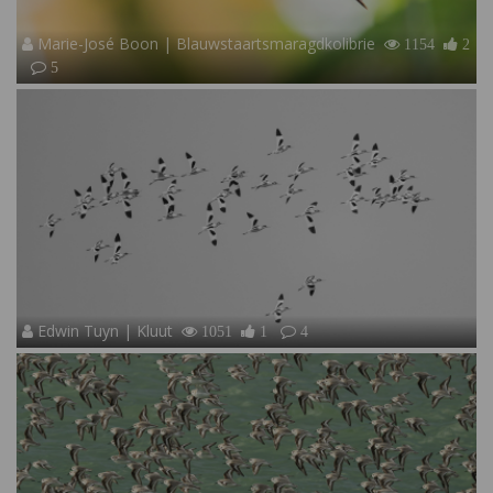
Marie-José Boon | Blauwstaartsmaragdkolibrie
1154
2
5
Edwin Tuyn | Kluut
1051
1
4