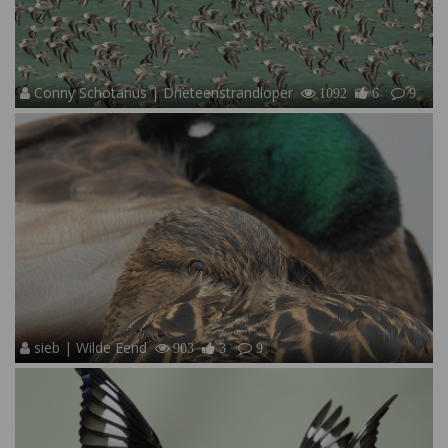
Conny Schotanus | Drieteenstrandloper
1092
6
9
sieb | Wilde Eend
903
3
9