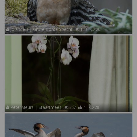
JolandeB | Grote Bonte Specht
150
20
PeterMeurs | Staartmees
257
4
20