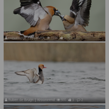
corvanspijk | Appelvink
1236
1
3
Ruben de Bruijn | Krooneend
935
1
2