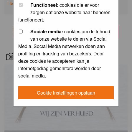
I forgot my password
Functioneel:
cookies die er voor
zorgen dat onze website naar behoren
functioneert.
Sociale media:
cookies om de inhoud
van onze website te delen via Social
Media. Social Media netwerken doen aan
profiling en tracking van bezoekers. Door
RECENT BIRD PICS
deze cookies te accepteren kan je
internetgedrag gemonitord worden door
social media.
Cookie instellingen opslaan