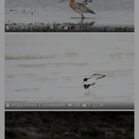
hjstukker | Grutto
134
1
17
nelappelmelk | Scholekster
118
3
20