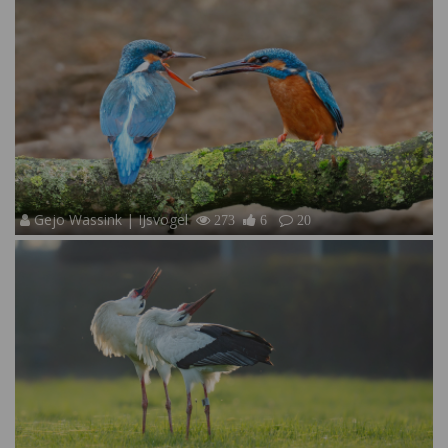
Gejo Wassink | IJsvogel
273
6
20