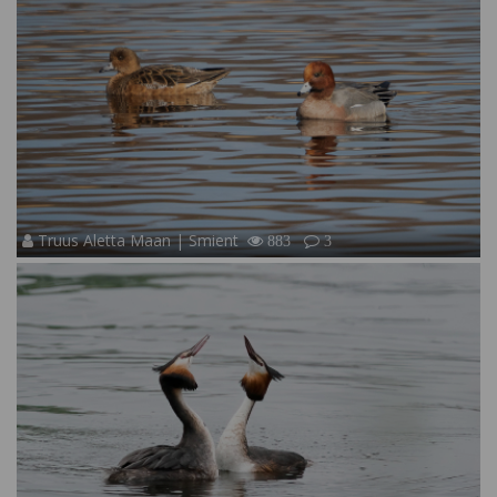
Truus Aletta Maan | Smient
883
3