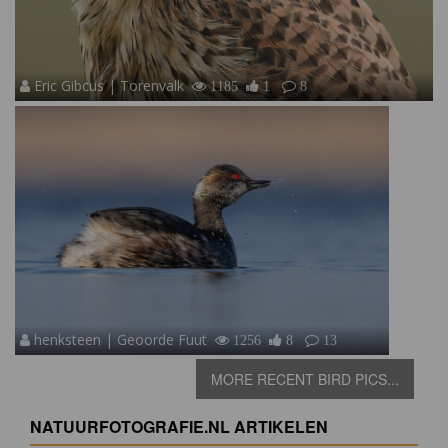
Eric Gibcus | Torenvalk
1185
1
8
henksteen | Geoorde Fuut
1256
8
13
MORE RECENT BIRD PICS...
NATUURFOTOGRAFIE.NL ARTIKELEN