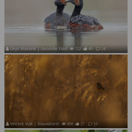
Gejo Wassink | Geoorde Fuut
722
40
24
Vincent Vuik | Blauwborst
498
27
19