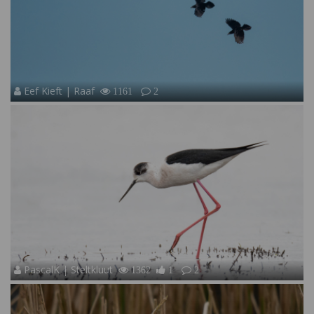
Eef Kieft | Raaf
1161
2
PascalK | Steltkluut
1362
1
2