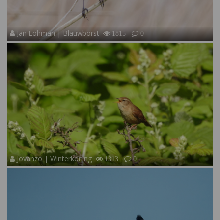
Jan Lohman | Blauwborst
1815
0
Jovanzo | Winterkoning
1313
0