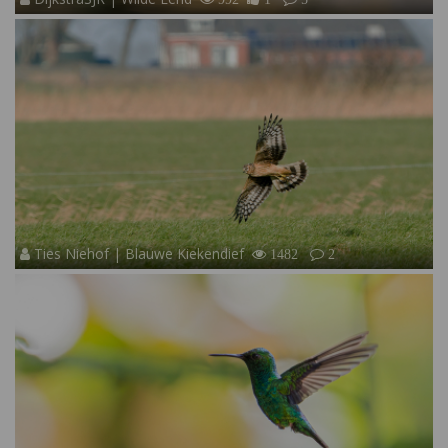
Ties Niehof | Blauwe Kiekendief
1482
2