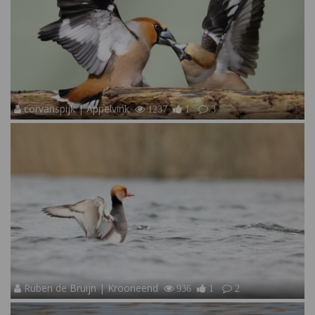
corvanspijk | Appelvink
1237
1
3
Ruben de Bruijn | Krooneend
936
1
2