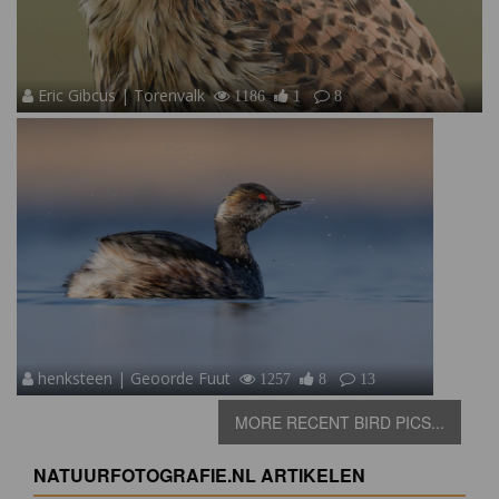
Eric Gibcus | Torenvalk
1186
1
8
henksteen | Geoorde Fuut
1257
8
13
MORE RECENT BIRD PICS...
NATUURFOTOGRAFIE.NL ARTIKELEN