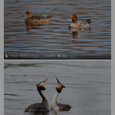
Truus Aletta Maan | Smient
884
3