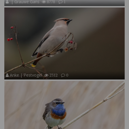
| Grauwe Gans
8778
1
Anke | Pestvogel
2312
0