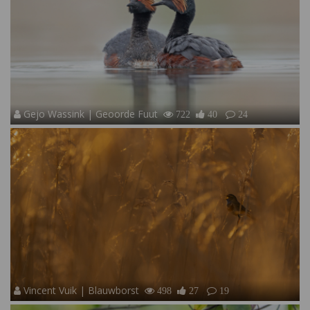
Gejo Wassink | Geoorde Fuut
722
40
24
Vincent Vuik | Blauwborst
498
27
19