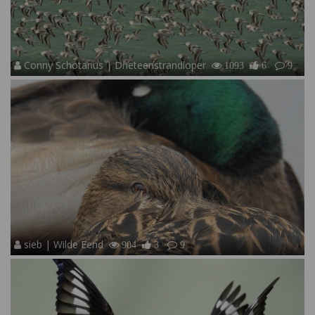
Conny Schotanus | Drieteenstrandloper
1093
6
9
sieb | Wilde Eend
904
3
9