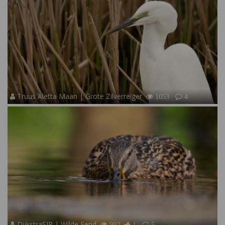
Truus Aletta Maan | Grote Zilverreiger
1053
4
DijkstraSJR | Wilde Eend
992
1
5