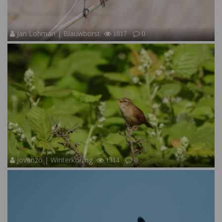
Jan Lohman | Blauwborst
1817
0
Jovanzo | Winterkoning
1314
0