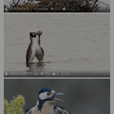
ADubbelhuis | Ooievaar
161
2
21
DijkstraSJR | Fuut
162
1
21