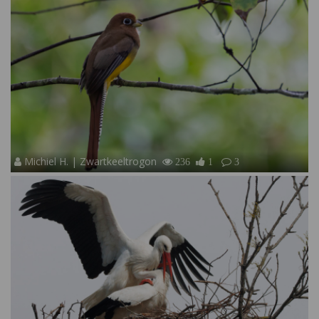
Michiel H. | Zwartkeeltrogon
236
1
3