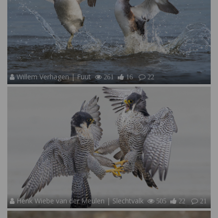
Willem Verhagen | Fuut
261
16
22
Henk Wiebe van der Meulen | Slechtvalk
505
22
21