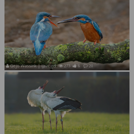
Gejo Wassink | IJsvogel
273
6
20