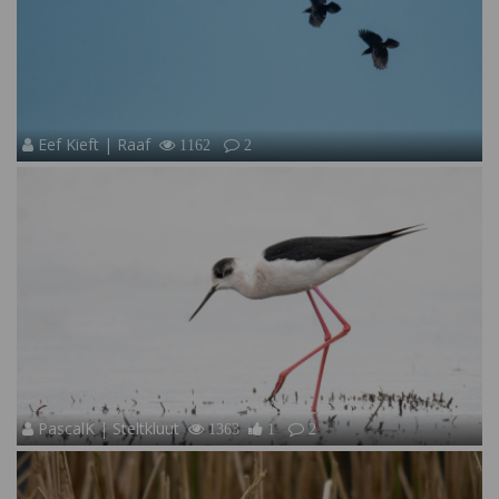
Eef Kieft | Raaf
1162
2
PascalK | Steltkluut
1363
1
2