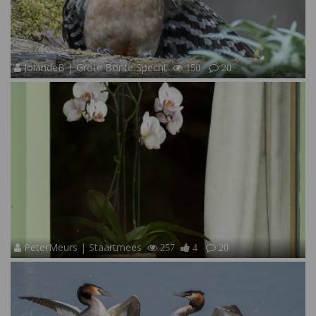
JolandeB | Grote Bonte Specht
150
20
PeterMeurs | Staartmees
257
4
20