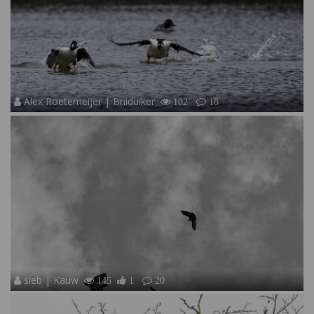
Alex Roetemeijer | Brilduiker
102
18
sieb | Kauw
145
1
20