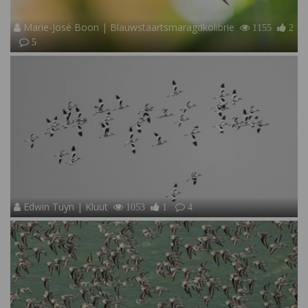
Marie-José Boon | Blauwstaartsmaragdkolibrie
1155
2
5
Edwin Tuyn | Kluut
1053
1
4