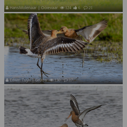
HansMolenaar | Ooievaar
124
6
21
Edwin Tuyn | Grutto
130
17