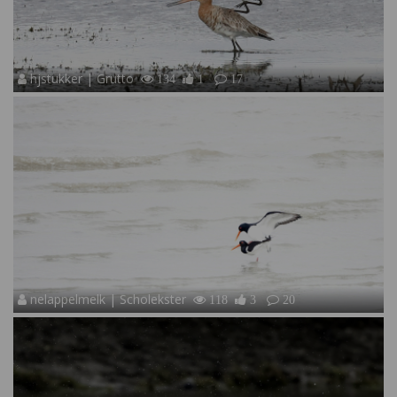
hjstukker | Grutto
134
1
17
nelappelmelk | Scholekster
118
3
20