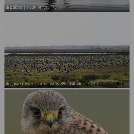
pabos | Fuut
915
3
guido mwm | Brandgans
1058
3
13