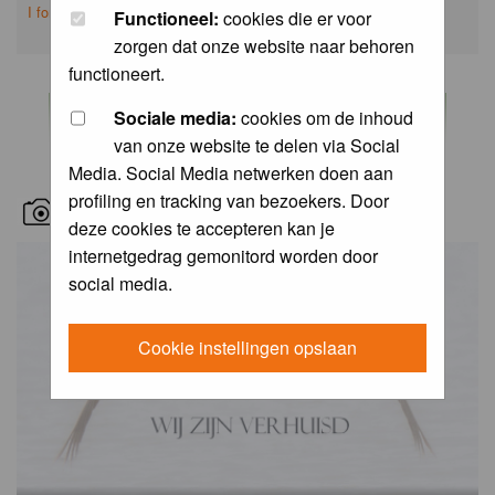
I forgot my password
Functioneel:
cookies die er voor
zorgen dat onze website naar behoren
functioneert.
Sociale media:
cookies om de inhoud
van onze website te delen via Social
Media. Social Media netwerken doen aan
profiling en tracking van bezoekers. Door
RECENT BIRD PICS
deze cookies te accepteren kan je
internetgedrag gemonitord worden door
social media.
Cookie instellingen opslaan