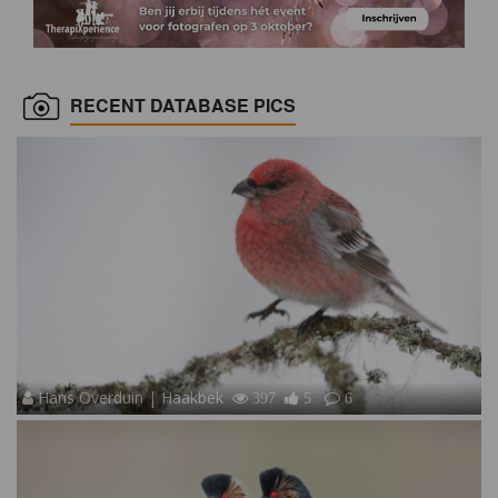
RECENT DATABASE PICS
Hans Overduin | Haakbek
397
5
6