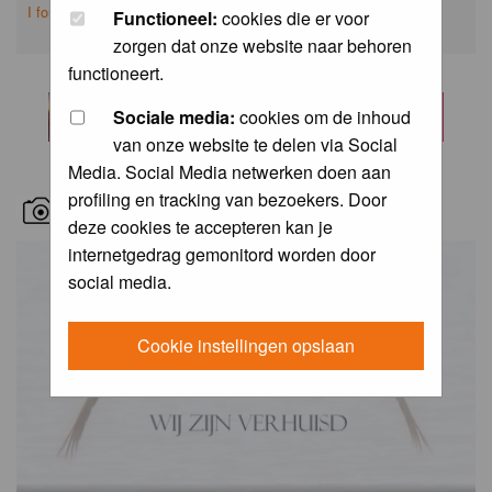
I forgot my password
Functioneel:
cookies die er voor
zorgen dat onze website naar behoren
functioneert.
Sociale media:
cookies om de inhoud
van onze website te delen via Social
Media. Social Media netwerken doen aan
profiling en tracking van bezoekers. Door
RECENT BIRD PICS
deze cookies te accepteren kan je
internetgedrag gemonitord worden door
social media.
Cookie instellingen opslaan