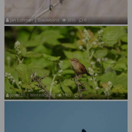
Jan Lohman | Blauwborst
1816
0
Jovanzo | Winterkoning
1313
0