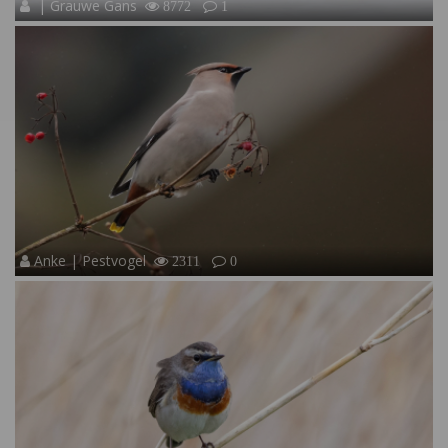
| Grauwe Gans
8772
1
Anke | Pestvogel
2311
0