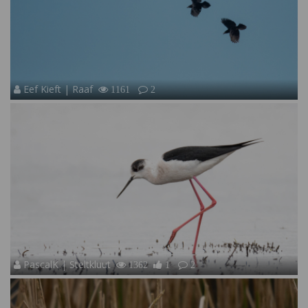
Eef Kieft | Raaf
1161
2
PascalK | Steltkluut
1362
1
2