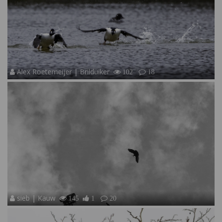
Alex Roetemeijer | Brilduiker
102
18
sieb | Kauw
145
1
20