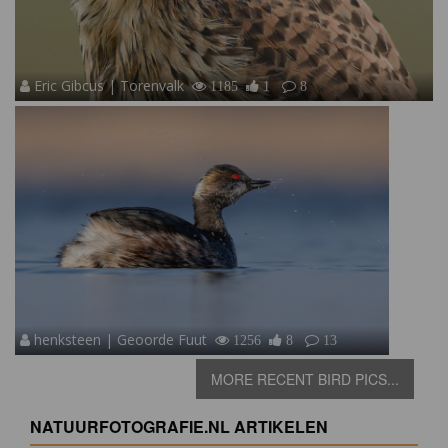
Eric Gibcus | Torenvalk
1185
1
8
henksteen | Geoorde Fuut
1256
8
13
MORE RECENT BIRD PICS...
NATUURFOTOGRAFIE.NL ARTIKELEN