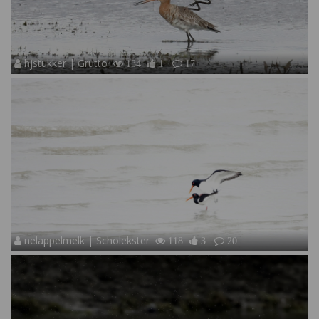
hjstukker | Grutto
134
1
17
nelappelmelk | Scholekster
118
3
20