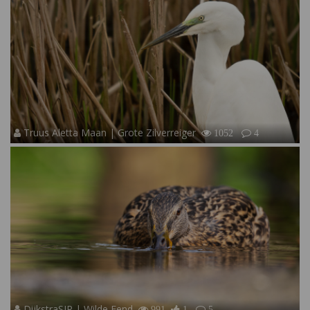
Truus Aletta Maan | Grote Zilverreiger
1052
4
DijkstraSJR | Wilde Eend
991
1
5