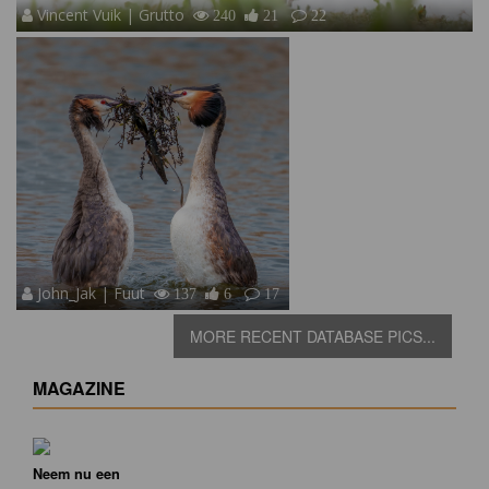
Vincent Vuik | Grutto
240
21
22
John_Jak | Fuut
137
6
17
MORE RECENT DATABASE PICS...
MAGAZINE
Neem nu een