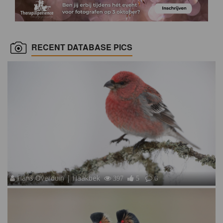
RECENT DATABASE PICS
Hans Overduin | Haakbek
397
5
6