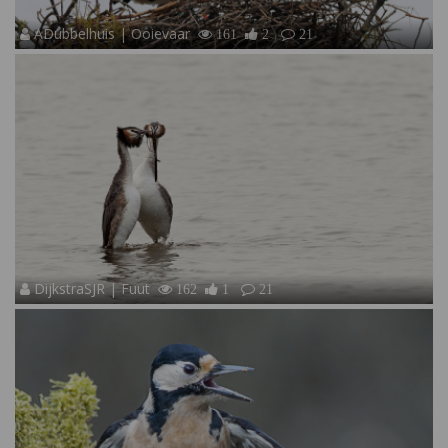
ADubbelhuis | Ooievaar
161
2
21
DijkstraSJR | Fuut
162
1
21