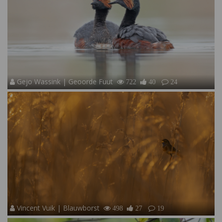
Gejo Wassink | Geoorde Fuut
722
40
24
Vincent Vuik | Blauwborst
498
27
19