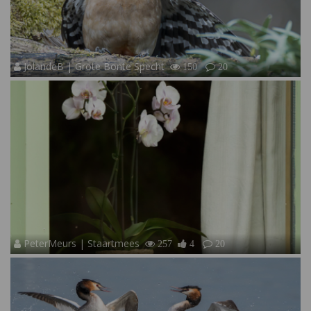
JolandeB | Grote Bonte Specht
150
20
PeterMeurs | Staartmees
257
4
20