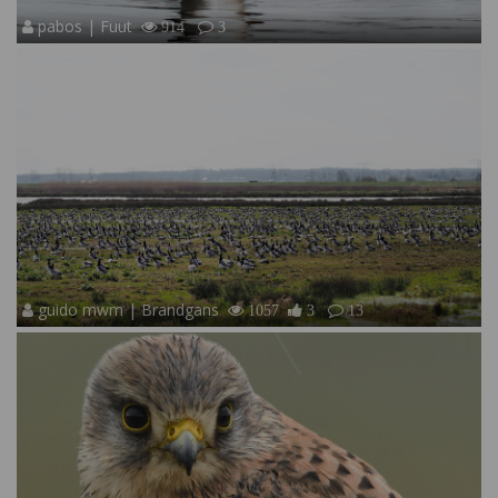
pabos | Fuut
914
3
guido mwm | Brandgans
1057
3
13