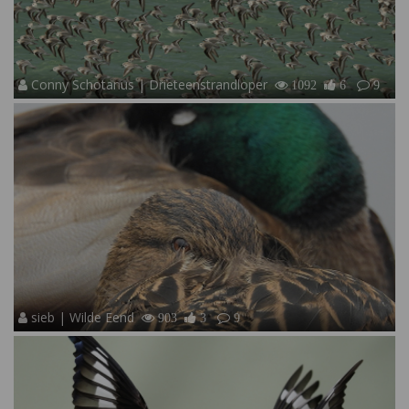
Conny Schotanus | Drieteenstrandloper
1092
6
9
sieb | Wilde Eend
903
3
9