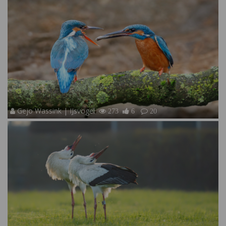
Gejo Wassink | IJsvogel
273
6
20