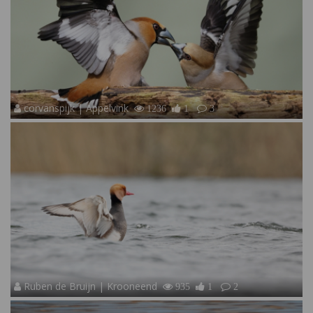
corvanspijk | Appelvink
1236
1
3
Ruben de Bruijn | Krooneend
935
1
2