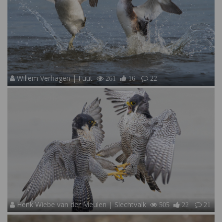
Willem Verhagen | Fuut
261
16
22
Henk Wiebe van der Meulen | Slechtvalk
505
22
21