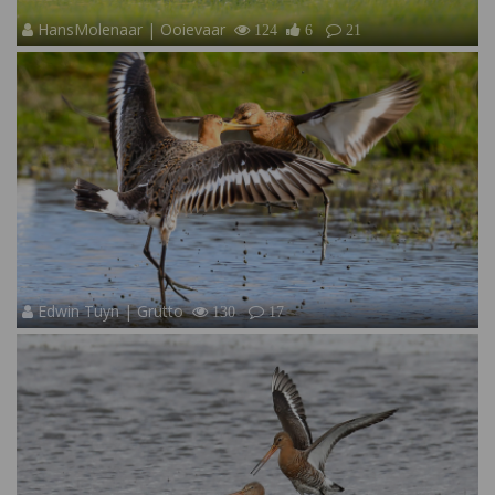
HansMolenaar | Ooievaar
124
6
21
Edwin Tuyn | Grutto
130
17