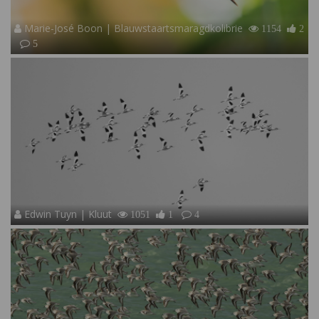
Marie-José Boon | Blauwstaartsmaragdkolibrie
1154
2
5
Edwin Tuyn | Kluut
1051
1
4