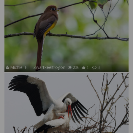
Michiel H. | Zwartkeeltrogon
236
1
3