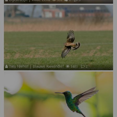
Ties Niehof | Blauwe Kiekendief
1481
2