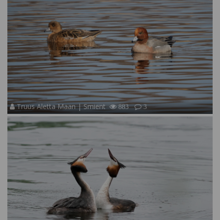
Truus Aletta Maan | Smient
883
3