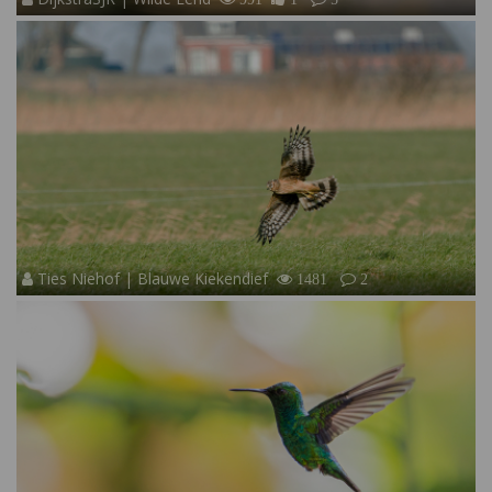
Ties Niehof | Blauwe Kiekendief
1481
2