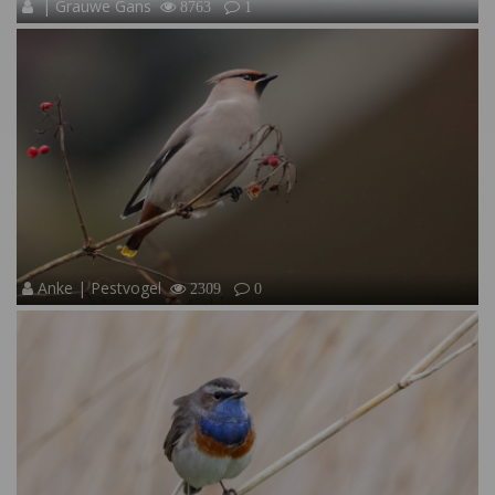
| Grauwe Gans
8763
1
Anke | Pestvogel
2309
0