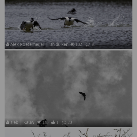
Alex Roetemeijer | Brilduiker
102
18
sieb | Kauw
145
1
20