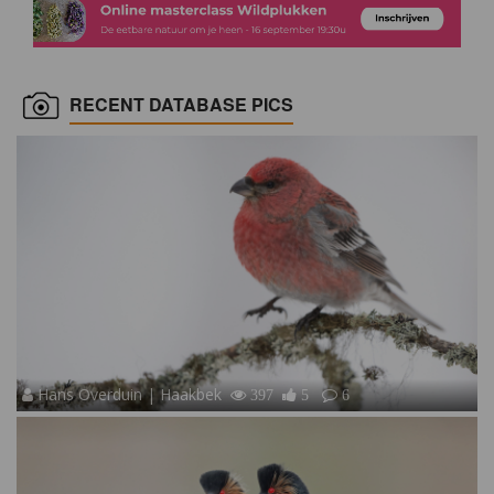
RECENT DATABASE PICS
Hans Overduin | Haakbek
397
5
6