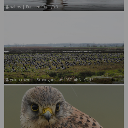
pabos | Fuut
914
3
guido mwm | Brandgans
1057
3
13