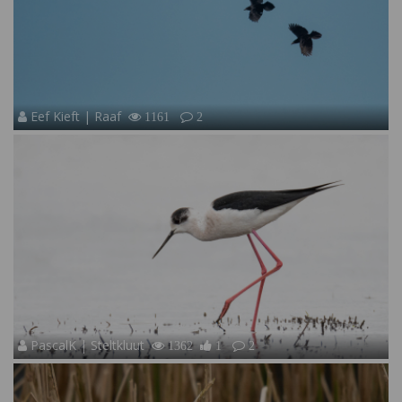
Eef Kieft | Raaf
1161
2
PascalK | Steltkluut
1362
1
2