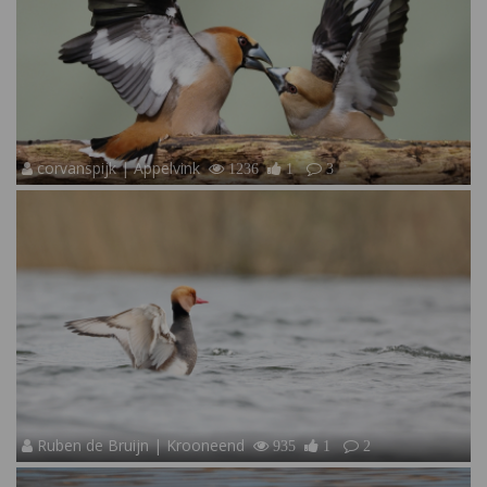
corvanspijk | Appelvink
1236
1
3
Ruben de Bruijn | Krooneend
935
1
2