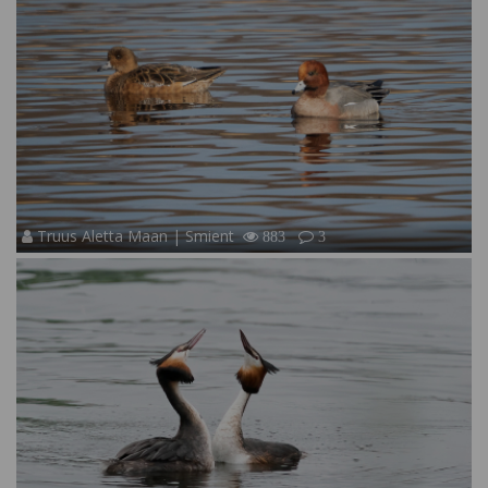
Truus Aletta Maan | Smient
883
3