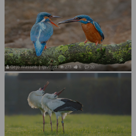
Gejo Wassink | IJsvogel
273
6
20