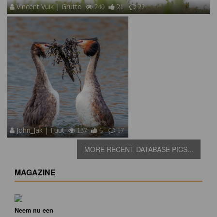
Vincent Vuik | Grutto
240
21
22
John_Jak | Fuut
137
6
17
MORE RECENT DATABASE PICS...
MAGAZINE
Neem nu een