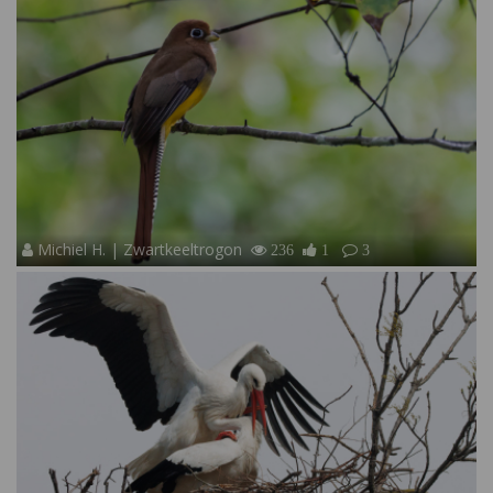
Michiel H. | Zwartkeeltrogon
236
1
3