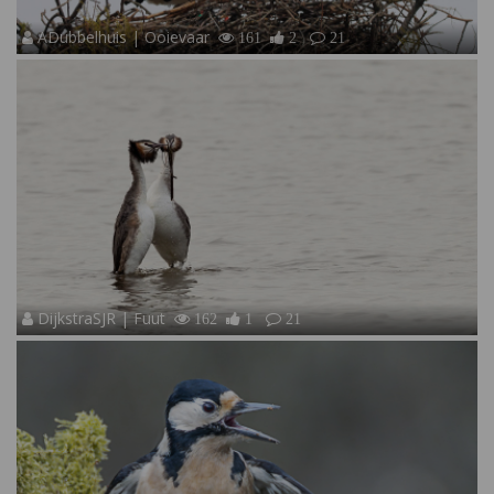
ADubbelhuis | Ooievaar
161
2
21
DijkstraSJR | Fuut
162
1
21