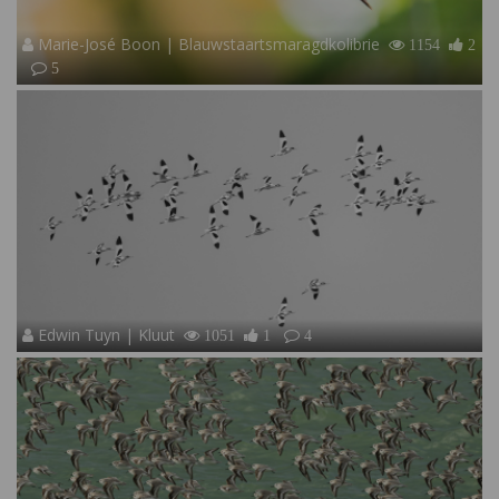
Marie-José Boon | Blauwstaartsmaragdkolibrie
1154
2
5
Edwin Tuyn | Kluut
1051
1
4