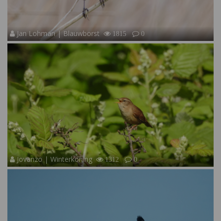
Jan Lohman | Blauwborst
1815
0
Jovanzo | Winterkoning
1312
0