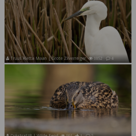
Truus Aletta Maan | Grote Zilverreiger
1052
4
DijkstraSJR | Wilde Eend
991
1
5