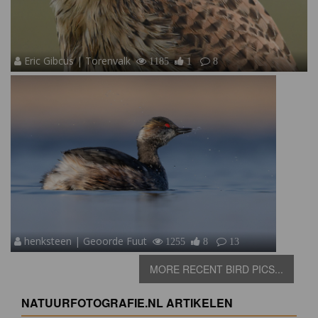
Eric Gibcus | Torenvalk
1185
1
8
henksteen | Geoorde Fuut
1255
8
13
MORE RECENT BIRD PICS...
NATUURFOTOGRAFIE.NL ARTIKELEN