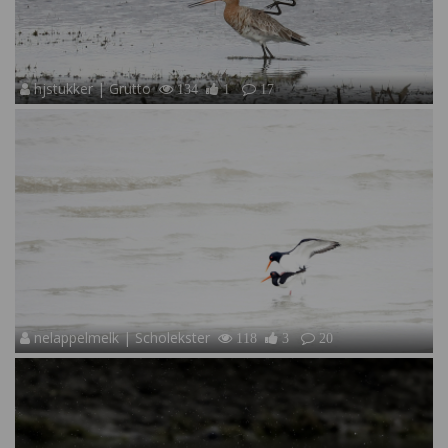
hjstukker | Grutto
134
1
17
nelappelmelk | Scholekster
118
3
20