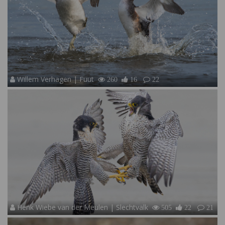
Willem Verhagen | Fuut
260
16
22
Henk Wiebe van der Meulen | Slechtvalk
505
22
21