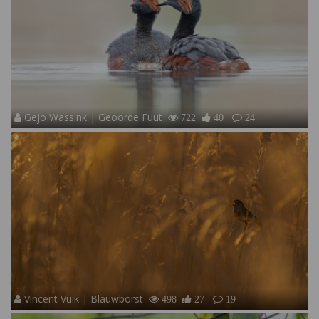
Gejo Wassink | Geoorde Fuut
722
40
24
Vincent Vuik | Blauwborst
498
27
19