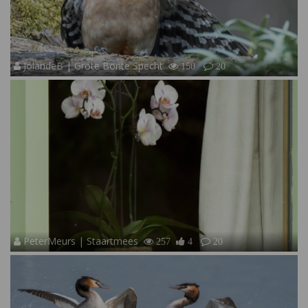
JolandeB | Grote Bonte Specht
150
20
PeterMeurs | Staartmees
257
4
20