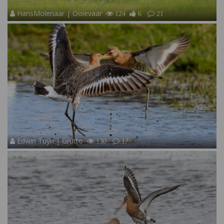
HansMolenaar | Ooievaar
124
6
21
Edwin Tuyn | Grutto
130
17