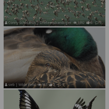
Conny Schotanus | Drieteenstrandloper
1092
6
9
sieb | Wilde Eend
903
3
9