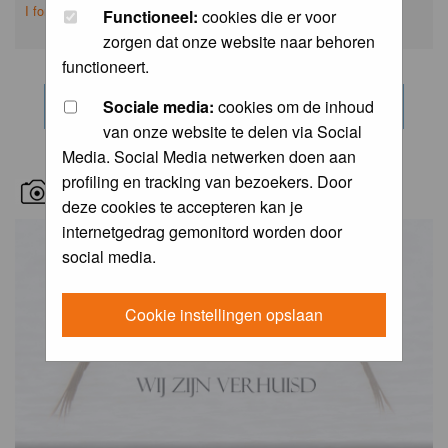
I forgot my password
Functioneel:
cookies die er voor
zorgen dat onze website naar behoren
functioneert.
Sociale media:
cookies om de inhoud
van onze website te delen via Social
Media. Social Media netwerken doen aan
profiling en tracking van bezoekers. Door
RECENT BIRD PICS
deze cookies te accepteren kan je
internetgedrag gemonitord worden door
social media.
Cookie instellingen opslaan