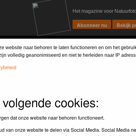
Het magazine voor Natuurfot
PIXPAS
FORUM
MAGAZINE
WEBSHOP
FAQ
SEARCH
ze website naar behoren te laten functioneren en om het gebrui
jn volledig geanonimiseerd en niet te herleiden naar IP adress
cybeleid
 volgende cookies:
rgen dat onze website naar behoren functioneert.
d van onze website te delen via Social Media. Social Media ne