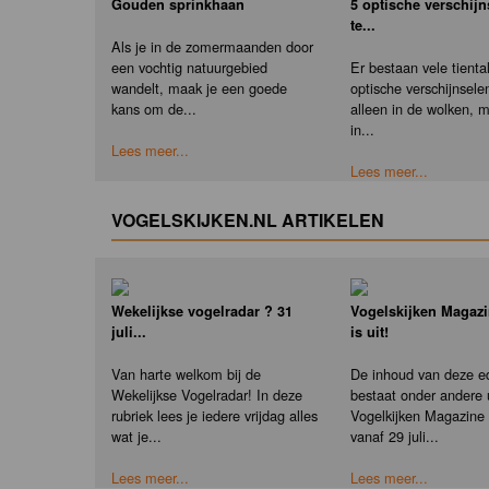
Gouden sprinkhaan
5 optische verschij
te...
Als je in de zomermaanden door
een vochtig natuurgebied
Er bestaan vele tienta
wandelt, maak je een goede
optische verschijnselen
kans om de...
alleen in de wolken, 
in...
Lees meer...
Lees meer...
VOGELSKIJKEN.NL ARTIKELEN
Wekelijkse vogelradar ? 31
Vogelskijken Magazi
juli...
is uit!
Van harte welkom bij de
De inhoud van deze ed
Wekelijkse Vogelradar! In deze
bestaat onder andere u
rubriek lees je iedere vrijdag alles
Vogelkijken Magazine e
wat je...
vanaf 29 juli...
Lees meer...
Lees meer...