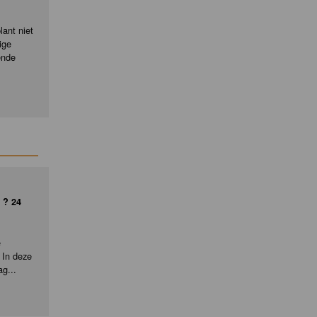
ant niet
ige
ende
 ? 24
e
 In deze
ag...