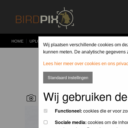
HOME
UPLOAD
ALBUMS
PHOTO COMPETITIONS
Wij plaatsen verschillende cookies om de
kunnen meten. De analytische gegevens zi
Lees hier meer over cookies en ons priva
Standaard instellingen
Wij gebruiken de
RECENT BIRD PICS
Functioneel:
cookies die er voor zo
Sociale media:
cookies om de inhou