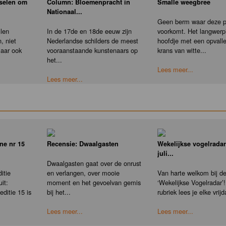
nselen om
Column: Bloemenpracht in
Smalle weegbree
Nationaal...
Geen berm waar deze pl
llen
In de 17de en 18de eeuw zijn
voorkomt. Het langwerp
, niet
Nederlandse schilders de meest
hoofdje met een opvall
maar ook
vooraanstaande kunstenaars op
krans van witte...
het...
Lees meer...
Lees meer...
ne nr 15
Recensie: Dwaalgasten
Wekelijkse vogelradar
juli...
Dwaalgasten gaat over de onrust
itie
en verlangen, over mooie
Van harte welkom bij d
it:
moment en het gevoelvan gemis
‘Wekelijkse Vogelradar’!
ditie 15 is
bij het...
rubriek lees je elke vrijd
Lees meer...
Lees meer...