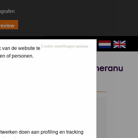
ografen
CONTACT
LOG IN
Cookie instellingen opslaan
k van de website te
en of personen.
Sponsored by
WELCOME GUEST
Username:
Password:
twerken doen aan profiling en tracking