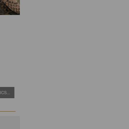
CS...