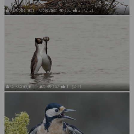
ADubbelhuis | Ooievaar
161
2
21
DijkstraSJR | Fuut
162
1
21