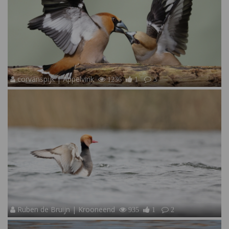
corvanspijk | Appelvink
1236
1
3
Ruben de Bruijn | Krooneend
935
1
2