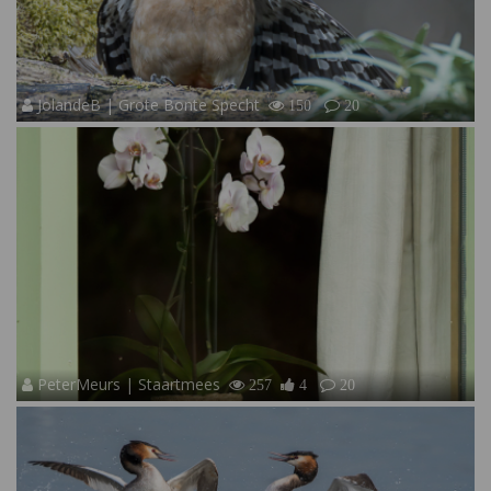
JolandeB | Grote Bonte Specht
150
20
PeterMeurs | Staartmees
257
4
20