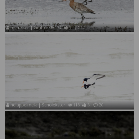
hjstukker | Grutto
134
1
17
nelappelmelk | Scholekster
118
3
20