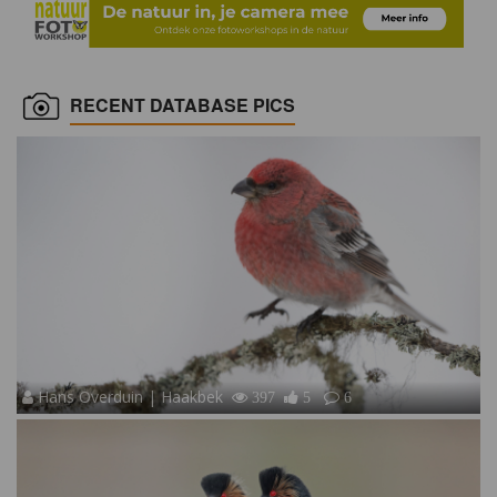
RECENT DATABASE PICS
Hans Overduin | Haakbek
397
5
6