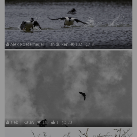
Alex Roetemeijer | Brilduiker
102
18
sieb | Kauw
145
1
20