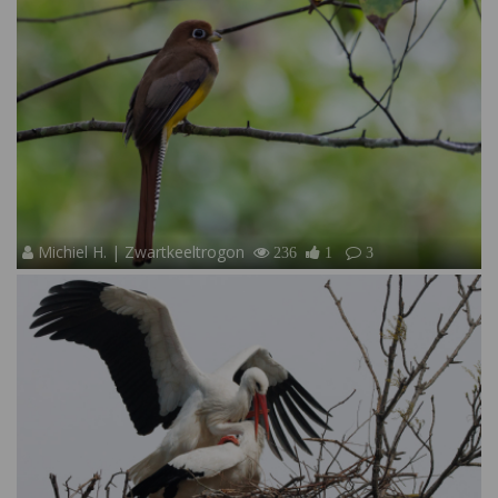
Michiel H. | Zwartkeeltrogon
236
1
3