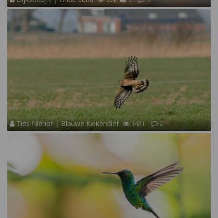
Ties Niehof | Blauwe Kiekendief
1481
2