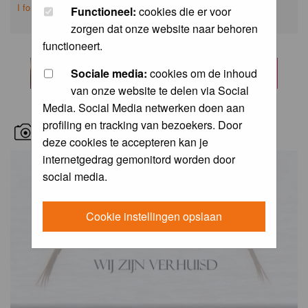
I forgot my password
Functioneel:
cookies die er voor
zorgen dat onze website naar behoren
functioneert.
Sociale media:
cookies om de inhoud
van onze website te delen via Social
Media. Social Media netwerken doen aan
profiling en tracking van bezoekers. Door
RECENT BIRD PICS
deze cookies te accepteren kan je
internetgedrag gemonitord worden door
social media.
Cookie instellingen opslaan