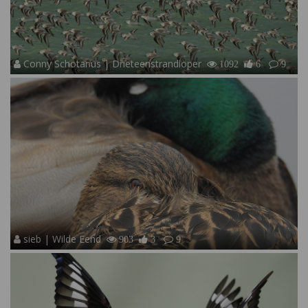
Conny Schotanus | Drieteenstrandloper
1092
6
9
sieb | Wilde Eend
903
3
9