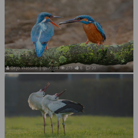
Gejo Wassink | IJsvogel
273
6
20