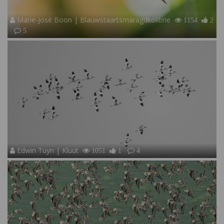
Marie-José Boon | Blauwstaartsmaragdkolibrie
1154
2
5
Edwin Tuyn | Kluut
1051
1
4