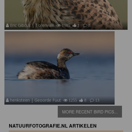
Eric Gibcus | Torenvalk
1185
1
8
henksteen | Geoorde Fuut
1255
8
13
MORE RECENT BIRD PICS...
NATUURFOTOGRAFIE.NL ARTIKELEN