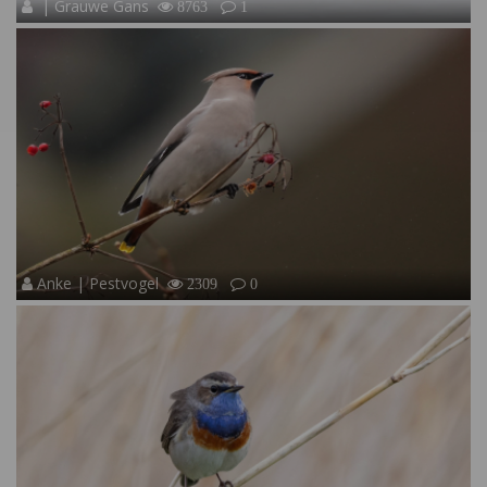
| Grauwe Gans
8763
1
Anke | Pestvogel
2309
0