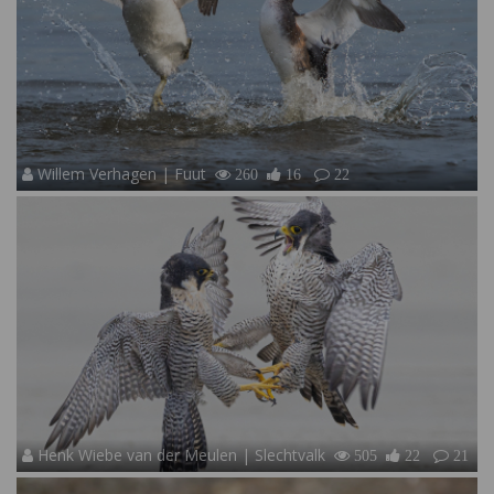
Willem Verhagen | Fuut
260
16
22
Henk Wiebe van der Meulen | Slechtvalk
505
22
21