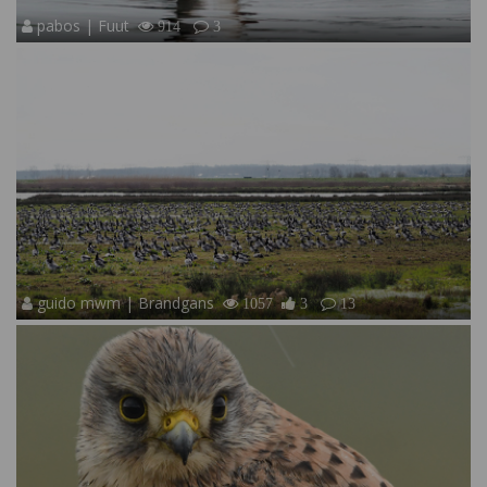
pabos | Fuut
914
3
guido mwm | Brandgans
1057
3
13