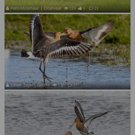
HansMolenaar | Ooievaar
124
6
21
Edwin Tuyn | Grutto
130
17