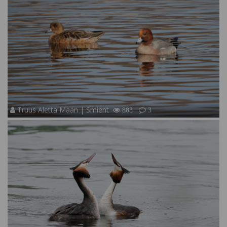
Truus Aletta Maan | Smient
883
3