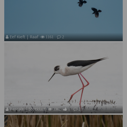
Eef Kieft | Raaf
1161
2
PascalK | Steltkluut
1362
1
2