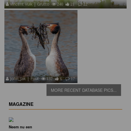
Vincent Vuik | Grutto
240
21
22
John_Jak | Fuut
137
6
17
MORE RECENT DATABASE PICS...
MAGAZINE
Neem nu een