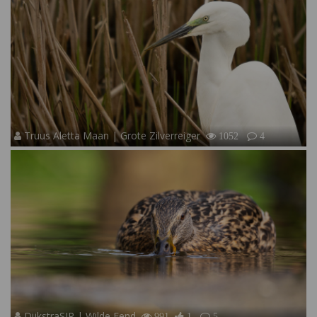
Truus Aletta Maan | Grote Zilverreiger
1052
4
DijkstraSJR | Wilde Eend
991
1
5