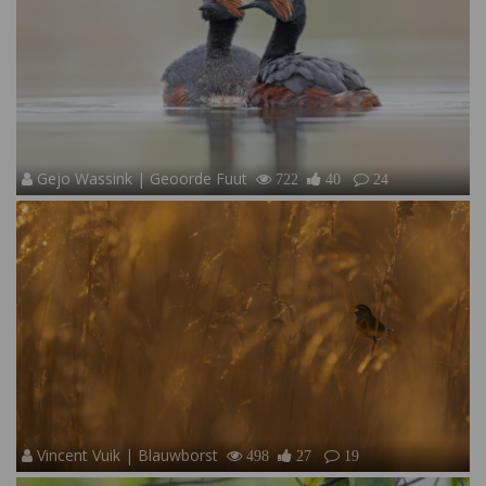
Gejo Wassink | Geoorde Fuut
722
40
24
Vincent Vuik | Blauwborst
498
27
19