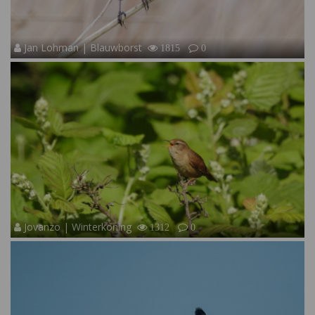
Jan Lohman | Blauwborst
1815
0
Jovanzo | Winterkoning
1312
0