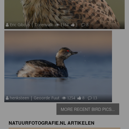
Eric Gibcus | Torenvalk
1184
1
8
henksteen | Geoorde Fuut
1254
8
13
MORE RECENT BIRD PICS...
NATUURFOTOGRAFIE.NL ARTIKELEN