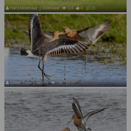
HansMolenaar | Ooievaar
124
6
21
Edwin Tuyn | Grutto
130
17