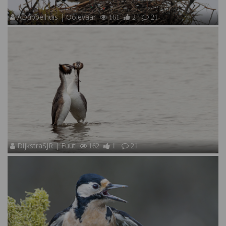
ADubbelhuis | Ooievaar
161
2
21
DijkstraSJR | Fuut
162
1
21