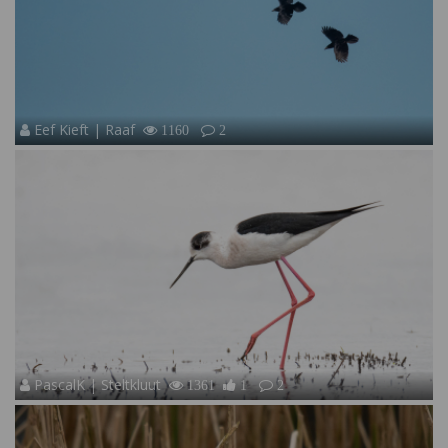
Eef Kieft | Raaf
1160
2
PascalK | Steltkluut
1361
1
2