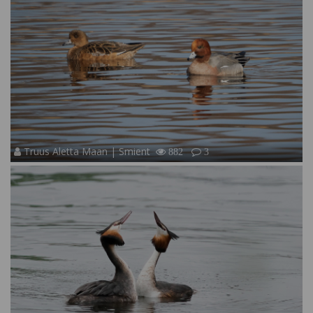
Truus Aletta Maan | Smient
882
3