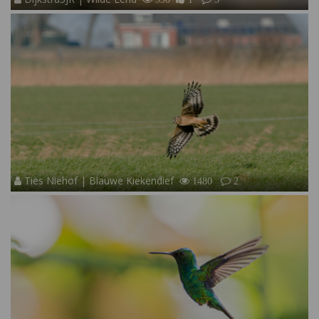
Ties Niehof | Blauwe Kiekendief
1480
2