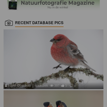
RECENT DATABASE PICS
Hans Overduin | Haakbek
397
5
6