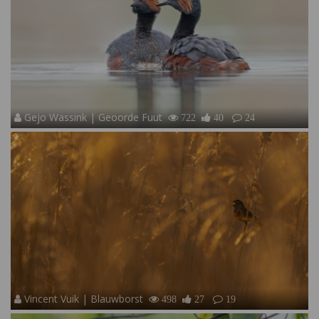
Gejo Wassink | Geoorde Fuut
722
40
24
Vincent Vuik | Blauwborst
498
27
19