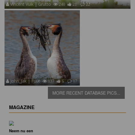
Vincent Vuik | Grutto
240
21
22
John_Jak | Fuut
137
6
17
MORE RECENT DATABASE PICS...
MAGAZINE
Neem nu een