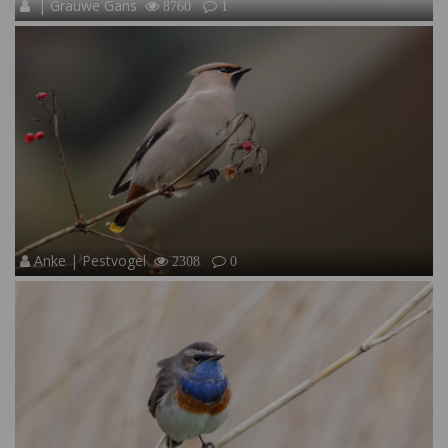
| Grauwe Gans
8760
1
Anke | Pestvogel
2308
0