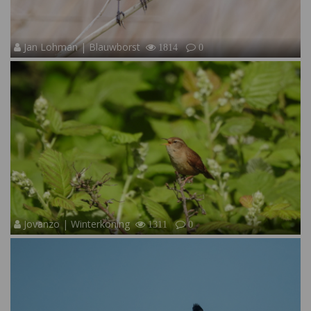
Jan Lohman | Blauwborst
1814
0
Jovanzo | Winterkoning
1311
0