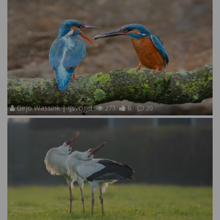
Gejo Wassink | IJsvogel
273
6
20