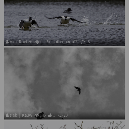
Alex Roetemeijer | Brilduiker
102
18
sieb | Kauw
145
1
20