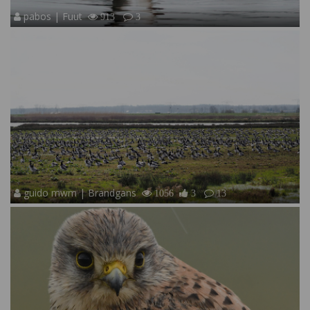
pabos | Fuut
913
3
guido mwm | Brandgans
1056
3
13