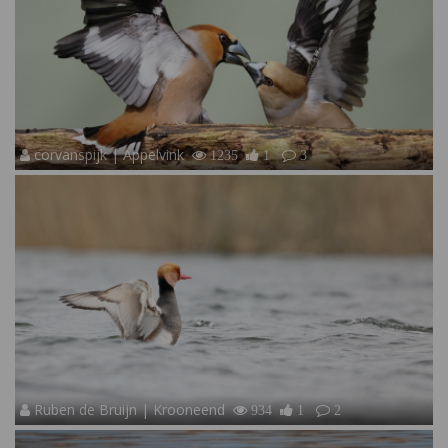
corvanspijk | Appelvink
1235
1
3
Ruben de Bruijn | Krooneend
934
1
2