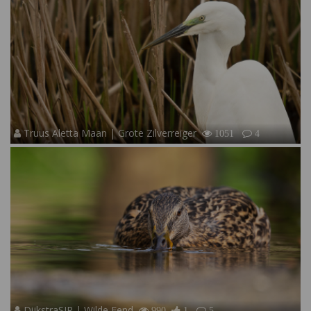
Truus Aletta Maan | Grote Zilverreiger
1051
4
DijkstraSJR | Wilde Eend
990
1
5