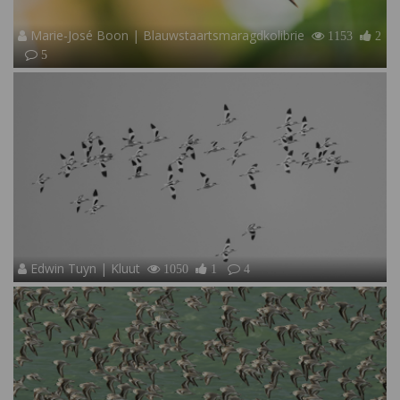
Marie-José Boon | Blauwstaartsmaragdkolibrie
1153
2
5
Edwin Tuyn | Kluut
1050
1
4