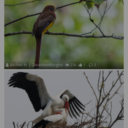
Michiel H. | Zwartkeeltrogon
236
1
3