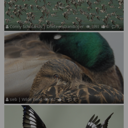
Conny Schotanus | Drieteenstrandloper
1091
6
9
sieb | Wilde Eend
902
3
9