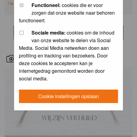
I forgot my password
Functioneel:
cookies die er voor
zorgen dat onze website naar behoren
functioneert.
Sociale media:
cookies om de inhoud
van onze website te delen via Social
Media. Social Media netwerken doen aan
profiling en tracking van bezoekers. Door
RECENT BIRD PICS
deze cookies te accepteren kan je
internetgedrag gemonitord worden door
social media.
Cookie instellingen opslaan