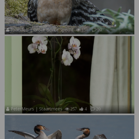
JolandeB | Grote Bonte Specht
150
20
PeterMeurs | Staartmees
257
4
20