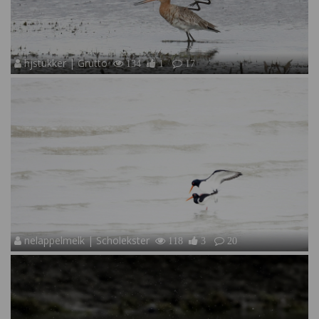
hjstukker | Grutto
134
1
17
nelappelmelk | Scholekster
118
3
20