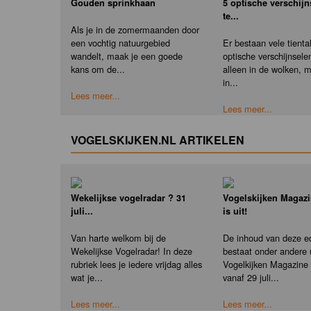
Gouden sprinkhaan
5 optische verschij
te...
Als je in de zomermaanden door
een vochtig natuurgebied
Er bestaan vele tienta
wandelt, maak je een goede
optische verschijnselen
kans om de...
alleen in de wolken, 
in...
Lees meer...
Lees meer...
VOGELSKIJKEN.NL ARTIKELEN
Wekelijkse vogelradar ? 31
Vogelskijken Magazi
juli...
is uit!
Van harte welkom bij de
De inhoud van deze ed
Wekelijkse Vogelradar! In deze
bestaat onder andere u
rubriek lees je iedere vrijdag alles
Vogelkijken Magazine e
wat je...
vanaf 29 juli...
Lees meer...
Lees meer...