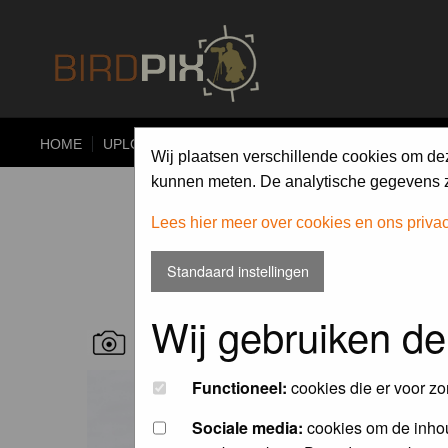
HOME
UPLOAD
ALBUMS
PHOTO COMPETITIONS
Wij plaatsen verschillende cookies om de
kunnen meten. De analytische gegevens zi
Lees hier meer over cookies en ons priva
Standaard instellingen
Wij gebruiken de
RECENT BIRD PICS
Functioneel:
cookies die er voor zo
Sociale media:
cookies om de inhou