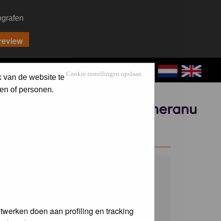
ografen
CONTACT
LOG IN
Cookie instellingen opslaan
k van de website te
en of personen.
Sponsored by
WELCOME GUEST
Username:
Password:
twerken doen aan profiling en tracking