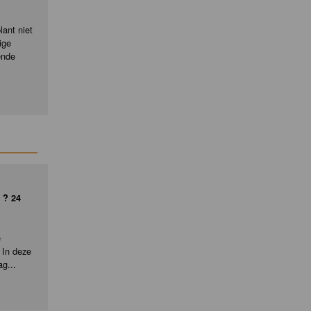
ant niet
ige
ende
 ? 24
e
 In deze
ag...