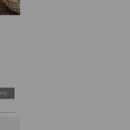
CS...