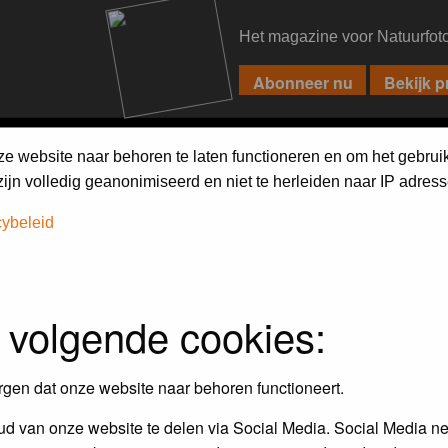
Het magazine voor Natuurfot
PIXPAS
FORUM
MAGAZINE
WEBSHOP
FAQ
SEARCH
ze website naar behoren te laten functioneren en om het gebrui
jn volledig geanonimiseerd en niet te herleiden naar IP adress
cybeleid
 volgende cookies:
rgen dat onze website naar behoren functioneert.
d van onze website te delen via Social Media. Social Media ne