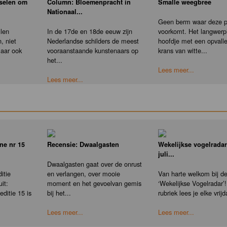
nselen om
Column: Bloemenpracht in
Smalle weegbree
Nationaal...
Geen berm waar deze pl
llen
In de 17de en 18de eeuw zijn
voorkomt. Het langwerp
, niet
Nederlandse schilders de meest
hoofdje met een opvall
maar ook
vooraanstaande kunstenaars op
krans van witte...
het...
Lees meer...
Lees meer...
ne nr 15
Recensie: Dwaalgasten
Wekelijkse vogelradar
juli...
Dwaalgasten gaat over de onrust
itie
en verlangen, over mooie
Van harte welkom bij d
it:
moment en het gevoelvan gemis
‘Wekelijkse Vogelradar’!
ditie 15 is
bij het...
rubriek lees je elke vrijd
Lees meer...
Lees meer...