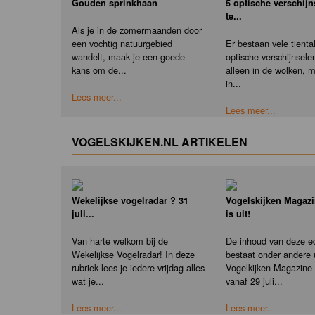
Gouden sprinkhaan
5 optische verschij
te...
Als je in de zomermaanden door
een vochtig natuurgebied
Er bestaan vele tienta
wandelt, maak je een goede
optische verschijnselen
kans om de...
alleen in de wolken, 
in...
Lees meer...
Lees meer...
VOGELSKIJKEN.NL ARTIKELEN
Wekelijkse vogelradar ? 31
Vogelskijken Magazi
juli...
is uit!
Van harte welkom bij de
De inhoud van deze ed
Wekelijkse Vogelradar! In deze
bestaat onder andere u
rubriek lees je iedere vrijdag alles
Vogelkijken Magazine e
wat je...
vanaf 29 juli...
Lees meer...
Lees meer...