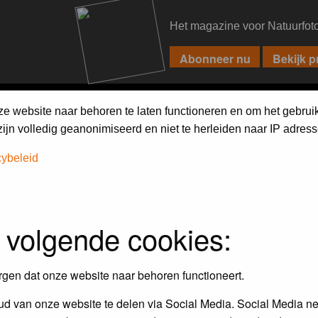
Het magazine voor Natuurfot
PIXPAS
FORUM
MAGAZINE
WEBSHOP
FAQ
SEARCH
ze website naar behoren te laten functioneren en om het gebrui
jn volledig geanonimiseerd en niet te herleiden naar IP adress
cybeleid
 volgende cookies:
rgen dat onze website naar behoren functioneert.
d van onze website te delen via Social Media. Social Media ne