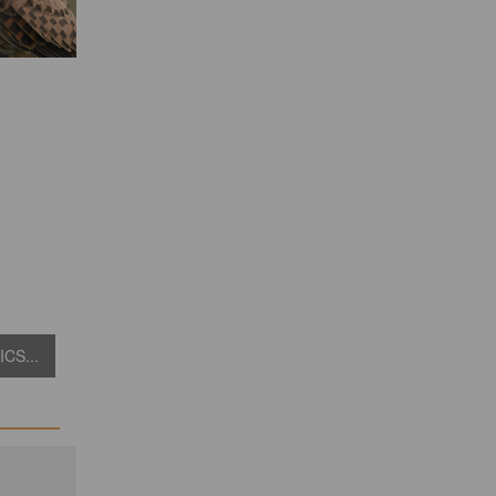
CS...