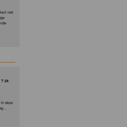
ant niet
ige
ende
 ? 24
e
 In deze
ag...