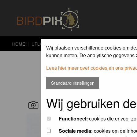
HOME
UPLOAD
ALBUMS
PHOTO COMPETITIONS
Wij plaatsen verschillende cookies om de
kunnen meten. De analytische gegevens zi
Lees hier meer over cookies en ons priva
Standaard instellingen
Wij gebruiken de
RECENT BIRD PICS
Functioneel:
cookies die er voor zo
Sociale media:
cookies om de inhou