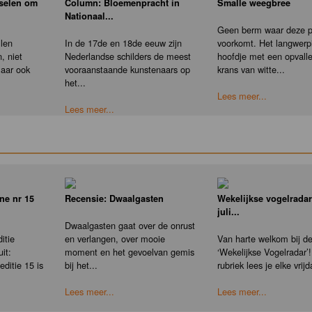
nselen om
Column: Bloemenpracht in
Smalle weegbree
Nationaal...
Geen berm waar deze pl
llen
In de 17de en 18de eeuw zijn
voorkomt. Het langwerp
, niet
Nederlandse schilders de meest
hoofdje met een opvall
maar ook
vooraanstaande kunstenaars op
krans van witte...
het...
Lees meer...
Lees meer...
ne nr 15
Recensie: Dwaalgasten
Wekelijkse vogelradar
juli...
Dwaalgasten gaat over de onrust
itie
en verlangen, over mooie
Van harte welkom bij d
it:
moment en het gevoelvan gemis
‘Wekelijkse Vogelradar’!
ditie 15 is
bij het...
rubriek lees je elke vrijd
Lees meer...
Lees meer...