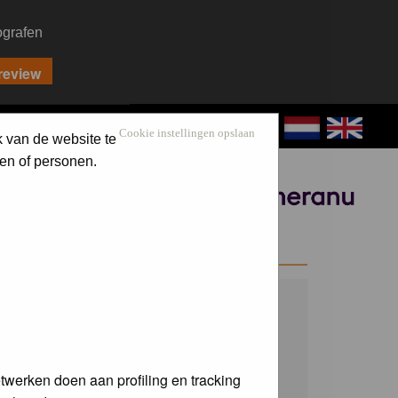
ografen
CONTACT
LOG IN
Cookie instellingen opslaan
k van de website te
en of personen.
Sponsored by
WELCOME GUEST
Username:
Password:
twerken doen aan profiling en tracking