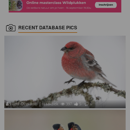
RECENT DATABASE PICS
Hans Overduin | Haakbek
397
5
6