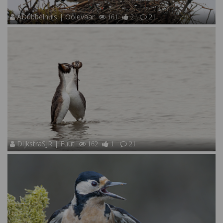
ADubbelhuis | Ooievaar
161
2
21
DijkstraSJR | Fuut
162
1
21