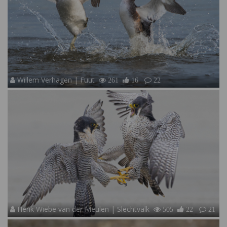
Willem Verhagen | Fuut
261
16
22
Henk Wiebe van der Meulen | Slechtvalk
505
22
21