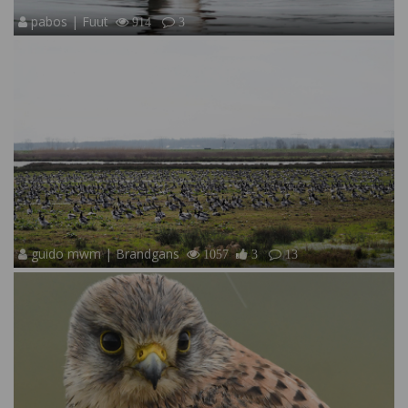
pabos | Fuut
914
3
guido mwm | Brandgans
1057
3
13