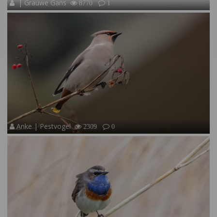
| Grauwe Gans
8770
1
Anke | Pestvogel
2309
0