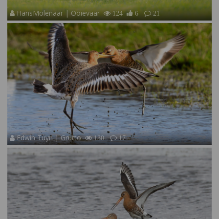
HansMolenaar | Ooievaar
124
6
21
Edwin Tuyn | Grutto
130
17