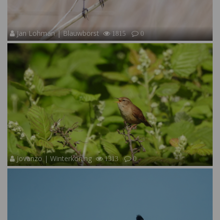
Jan Lohman | Blauwborst
1815
0
Jovanzo | Winterkoning
1313
0