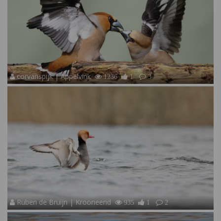
corvanspijk | Appelvink
1236
1
3
Ruben de Bruijn | Krooneend
935
1
2