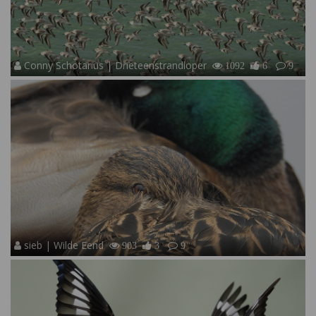
Conny Schotanus | Drieteenstrandloper
1092
6
9
sieb | Wilde Eend
903
3
9